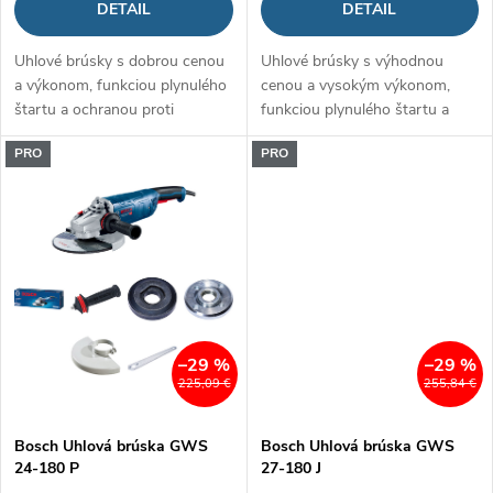
d
DETAIL
DETAIL
u
u
Uhlové brúsky s dobrou cenou
Uhlové brúsky s výhodnou
k
a výkonom, funkciou plynulého
cenou a vysokým výkonom,
k
štartu a ochranou proti
funkciou plynulého štartu a
t
opätovnému spusteniu
ochranou proti opätovnému
t
PRO
PRO
spusteniu
o
o
v
v
–29 %
–29 %
225,09 €
255,84 €
Bosch Uhlová brúska GWS
Bosch Uhlová brúska GWS
24-180 P
27-180 J