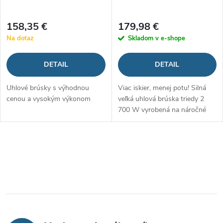
158,35 €
179,98 €
Na dotaz
Skladom v e-shope
DETAIL
DETAIL
Uhlové brúsky s výhodnou
Viac iskier, menej potu! Silná
cenou a vysokým výkonom
veľká uhlová brúska triedy 2
700 W vyrobená na náročné
nasadenie
O
v
l
á