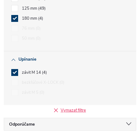
125 mm
49
180 mm
4
76 mm
0
50 mm
0
Upínanie
závit M 14
4
bezkľúčové X-LOCK
0
závit M 5
0
Vymazať filtre
R
Odporúčame
Najlacnejšie