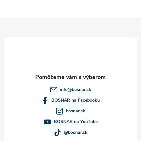
ý
p
Z
i
á
s
u
p
ä
t
info
@
bosnar.sk
i
BOSNAR na Facebooku
bosnar.sk
e
BOSNAR na YouTube
@bosnar.sk