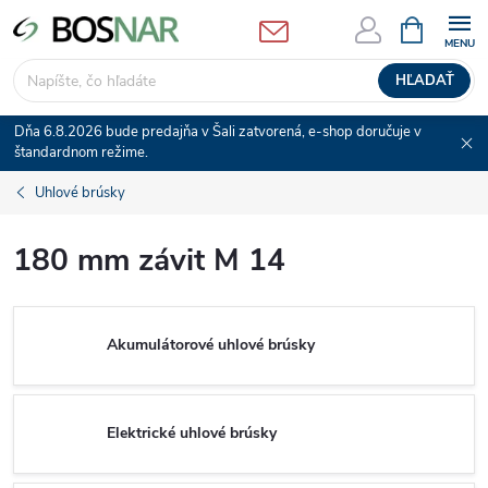
Prejsť
NÁKUPN
KOŠÍK
na
obsah
HĽADAŤ
Dňa 6.8.2026 bude predajňa v Šali zatvorená, e-shop doručuje v
štandardnom režime.
Uhlové brúsky
180 mm závit M 14
Akumulátorové uhlové brúsky
Elektrické uhlové brúsky