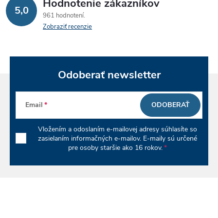
Hodnotenie zákazníkov
d
5,0
961 hodnotení
a
Zobraziť recenzie
c
i
Odoberať newsletter
e
p
Email
ODOBERAŤ
r
Vložením a odoslaním e-mailovej adresy súhlasíte so
v
zasielaním informačných e-mailov. E-maily sú určené
pre osoby staršie ako 16 rokov.
k
y
v