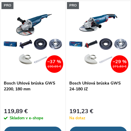
a
V
PRO
PRO
Najdrahšie
d
ý
Najpredávanejšie
e
p
Abecedne
n
i
i
s
–37 %
–29 %
190,65 €
271,83 €
e
p
Bosch Uhlová brúska GWS
Bosch Uhlová brúska GWS
p
2200, 180 mm
24-180 JZ
r
r
o
119,89 €
191,23 €
o
Skladom v e-shope
Na dotaz
d