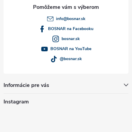
ä
t
info
@
bosnar.sk
i
BOSNAR na Facebooku
bosnar.sk
e
BOSNAR na YouTube
@bosnar.sk
Informácie pre vás
Instagram