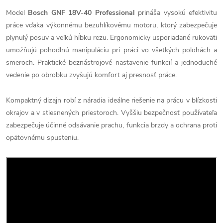
Model
Bosch GNF 18V-40 Professional
prináša vysokú efektivitu
práce vďaka výkonnému bezuhlíkovému motoru, ktorý zabezpečuje
plynulý posuv a veľkú hĺbku rezu. Ergonomicky usporiadané rukoväti
umožňujú pohodlnú manipuláciu pri práci vo všetkých polohách a
smeroch. Praktické beznástrojové nastavenie funkcií a jednoduché
vedenie po obrobku zvyšujú komfort aj presnosť práce.
Kompaktný dizajn robí z náradia ideálne riešenie na prácu v blízkosti
okrajov a v stiesnených priestoroch. Vyššiu bezpečnosť používateľa
zabezpečuje účinné odsávanie prachu, funkcia brzdy a ochrana proti
opätovnému spusteniu.