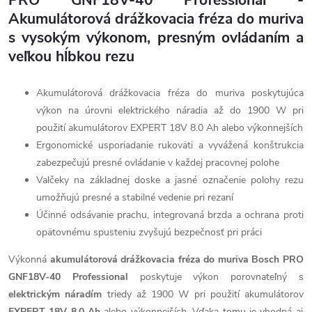
Akumulátorová drážkovacia fréza do muriva
s vysokým výkonom, presným ovládaním a
veľkou hĺbkou rezu
Akumulátorová drážkovacia fréza do muriva poskytujúca
výkon na úrovni elektrického náradia až do 1900 W pri
použití akumulátorov EXPERT 18V 8.0 Ah alebo výkonnejších
Ergonomické usporiadanie rukoväti a vyvážená konštrukcia
zabezpečujú presné ovládanie v každej pracovnej polohe
Valčeky na základnej doske a jasné označenie polohy rezu
umožňujú presné a stabilné vedenie pri rezaní
Účinné odsávanie prachu, integrovaná brzda a ochrana proti
opätovnému spusteniu zvyšujú bezpečnosť pri práci
Výkonná
akumulátorová drážkovacia fréza do muriva Bosch PRO
GNF18V-40 Professional
poskytuje výkon porovnateľný s
elektrickým náradím
triedy až 1900 W pri použití akumulátorov
EXPERT 18V 8.0 Ah
alebo výkonnejších. Vďaka tomu je vhodná aj