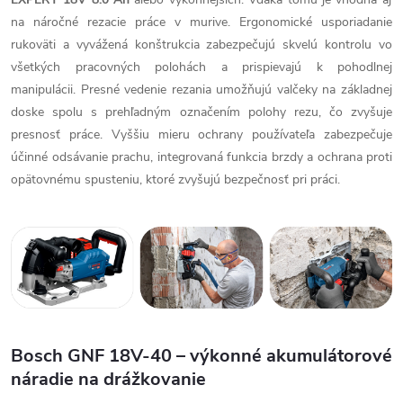
na náročné rezacie práce v murive. Ergonomické usporiadanie
rukoväti a vyvážená konštrukcia zabezpečujú skvelú kontrolu vo
všetkých pracovných polohách a prispievajú k pohodlnej
manipulácii. Presné vedenie rezania umožňujú valčeky na základnej
doske spolu s prehľadným označením polohy rezu, čo zvyšuje
presnosť práce. Vyššiu mieru ochrany používateľa zabezpečuje
účinné odsávanie prachu, integrovaná funkcia brzdy a ochrana proti
opätovnému spusteniu, ktoré zvyšujú bezpečnosť pri práci.
Bosch GNF 18V-40 – výkonné akumulátorové
náradie na drážkovanie