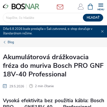
Prejsť
NÁKUPN
KOŠÍK
na
obsah
HĽADAŤ
Dňa 6.8.2026 bude predajňa v Šali zatvorená, e-shop doručuje v
štandardnom režime.
Blog
Akumulátorová drážkovacia
fréza do muriva Bosch PRO GNF
18V-40 Professional
2 min čítanie
29.5.2026
Vysoká efektivita bez použitia kábla: Bosch
PRO GNF18V-40 Professional -