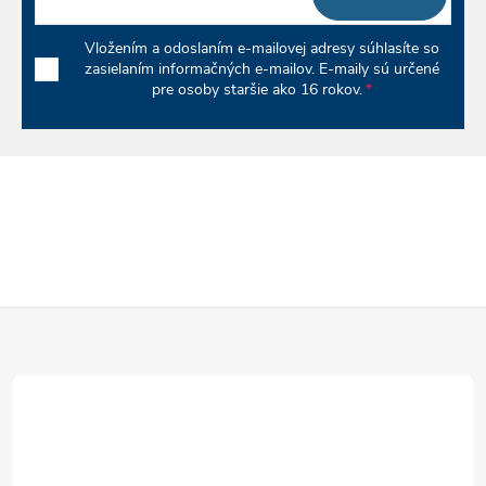
Vložením a odoslaním e-mailovej adresy súhlasíte so
zasielaním informačných e-mailov. E-maily sú určené
pre osoby staršie ako 16 rokov.
Z
á
p