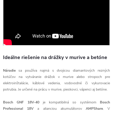
Ideálne riešenie na drážky v murive a betóne
Náradie
sa používa najmä s dvojicou diamantových rezných
kotúčov na vytváranie drážok v murive alebo stropoch pre
elektroinštalácie, káblové vedenia, vodovodné či vykurovacie
potrubia. Je určené na prácu v murive, pieskovci, vápenci aj betóne.
Bosch GNF 18V-40
je kompatibilná so systémom
Bosch
Professional 18V
a alianciou akumulátorov
AMPShare
. V