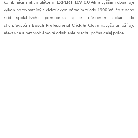
kombinácii s akumulátormi
EXPERT 18V 8,0 Ah
a vyššími dosahuje
výkon porovnateľný s elektrickým náradím triedy
1900 W
, čo z neho
robí spoľahlivého pomocníka aj pri náročnom sekaní do
stien. Systém
Bosch Professional Click & Clean
navyše umožňuje
efektívne a bezproblémové odsávanie prachu počas celej práce.