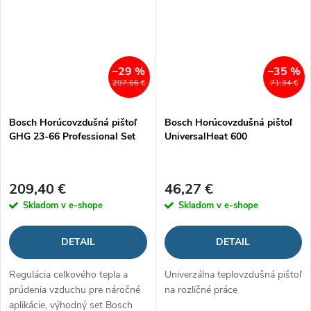
–29 %
–35 %
297,66 €
71,34 €
Bosch Horúcovzdušná pištoľ
Bosch Horúcovzdušná pištoľ
GHG 23-66 Professional Set
UniversalHeat 600
209,40 €
46,27 €
Skladom v e-shope
Skladom v e-shope
DETAIL
DETAIL
Regulácia celkového tepla a
Univerzálna teplovzdušná pištoľ
prúdenia vzduchu pre náročné
na rozličné práce
aplikácie, výhodný set Bosch