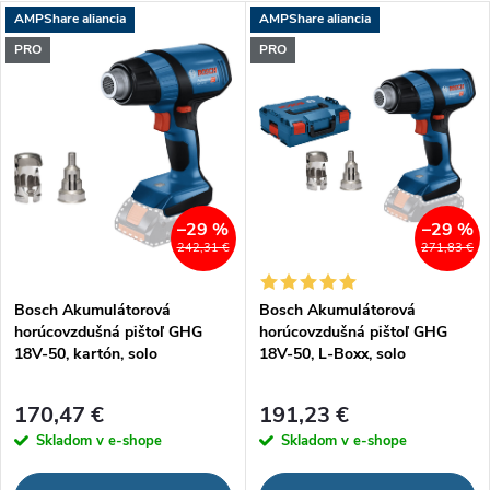
a
V
AMPShare aliancia
AMPShare aliancia
Najdrahšie
d
PRO
PRO
ý
Najpredávanejšie
e
p
Abecedne
n
i
i
s
–29 %
–29 %
242,31 €
271,83 €
e
p
Bosch Akumulátorová
Bosch Akumulátorová
p
horúcovzdušná pištoľ GHG
horúcovzdušná pištoľ GHG
r
18V-50, kartón, solo
18V-50, L-Boxx, solo
r
o
170,47 €
191,23 €
o
Skladom v e-shope
Skladom v e-shope
d