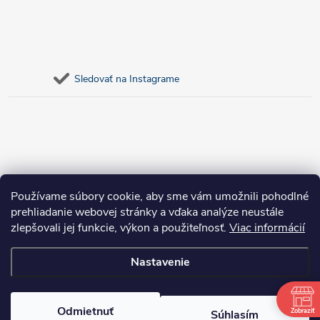
Sledovať na Instagrame
Používame súbory cookie, aby sme vám umožnili pohodlné
prehliadanie webovej stránky a vďaka analýze neustále
zlepšovali jej funkcie, výkon a použiteľnosť.
Viac informácií
Nastavenie
Copyright 2026
bosnar.sk
. Všetky práva vyhradené.
Upraviť nastavenie
cookies
Odmietnuť
Zobraziť
Súhlasím