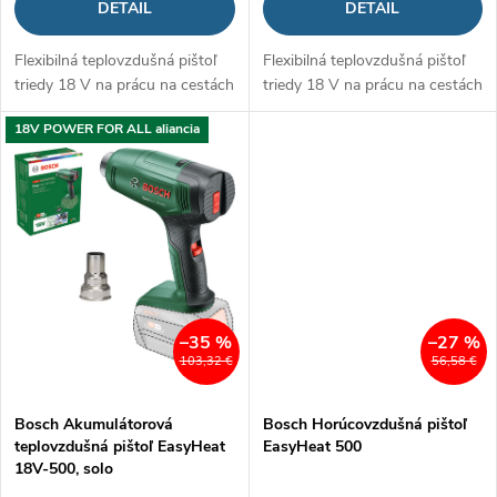
d
DETAIL
DETAIL
u
u
Flexibilná teplovzdušná pištoľ
Flexibilná teplovzdušná pištoľ
k
triedy 18 V na prácu na cestách
triedy 18 V na prácu na cestách
k
t
18V POWER FOR ALL aliancia
t
o
o
v
v
–35 %
–27 %
103,32 €
56,58 €
Bosch Akumulátorová
Bosch Horúcovzdušná pištoľ
teplovzdušná pištoľ EasyHeat
EasyHeat 500
18V-500, solo