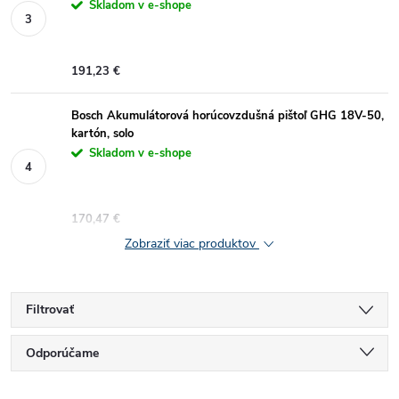
Skladom v e-shope
191,23 €
Bosch Akumulátorová horúcovzdušná pištoľ GHG 18V-50,
kartón, solo
Skladom v e-shope
170,47 €
Zobraziť viac produktov
Filtrovať
R
Odporúčame
Najlacnejšie