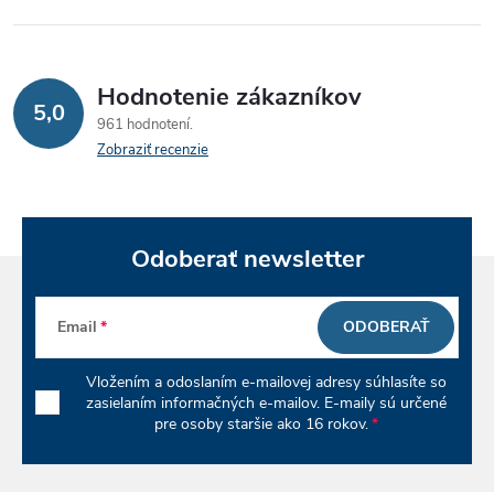
r
v
Hodnotenie zákazníkov
k
5,0
961 hodnotení
y
Zobraziť recenzie
v
ý
Odoberať newsletter
p
i
Email
ODOBERAŤ
s
Vložením a odoslaním e-mailovej adresy súhlasíte so
zasielaním informačných e-mailov. E-maily sú určené
u
pre osoby staršie ako 16 rokov.