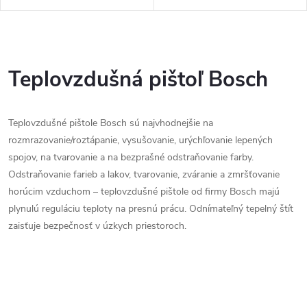
O
v
Teplovzdušná pištoľ Bosch
l
Teplovzdušné pištole Bosch sú najvhodnejšie na
á
rozmrazovanie/roztápanie, vysušovanie, urýchľovanie lepených
d
spojov, na tvarovanie a na bezprašné odstraňovanie farby.
Odstraňovanie farieb a lakov, tvarovanie, zváranie a zmršťovanie
a
horúcim vzduchom – teplovzdušné pištole od firmy Bosch majú
c
plynulú reguláciu teploty na presnú prácu. Odnímateľný tepelný štít
zaisťuje bezpečnosť v úzkych priestoroch.
i
e
p