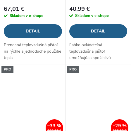
67,01 €
40,99 €
Skladom v e-shope
Skladom v e-shope
DETAIL
DETAIL
Prenosná teplovzdušná pištoľ
Ľahko ovládateľná
na rýchle a jednoduché použitie
teplovzdušná pištoľ
tepla
umožňujúca spoľahlivú
manipuláciu
PRO
PRO
–33 %
–29 %
222,63 €
238,62 €