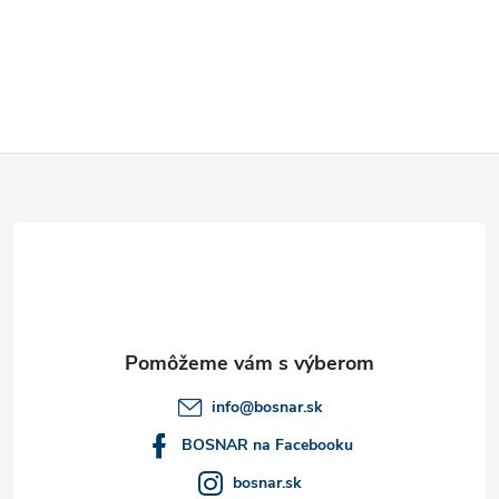
Z
á
p
ä
t
info
@
bosnar.sk
i
BOSNAR na Facebooku
bosnar.sk