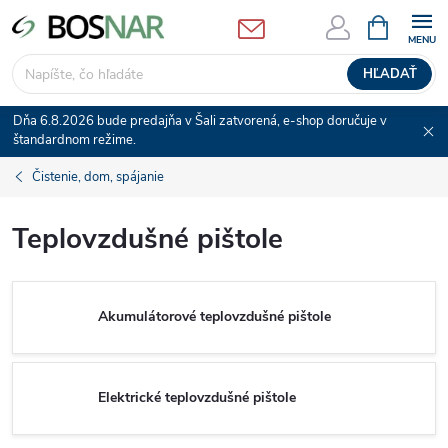
Prejsť
NÁKUPN
KOŠÍK
na
obsah
HĽADAŤ
Dňa 6.8.2026 bude predajňa v Šali zatvorená, e-shop doručuje v
štandardnom režime.
Čistenie, dom, spájanie
Teplovzdušné pištole
Akumulátorové teplovzdušné pištole
Elektrické teplovzdušné pištole