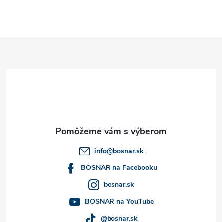
Z
á
p
ä
t
info
@
bosnar.sk
i
BOSNAR na Facebooku
bosnar.sk
e
BOSNAR na YouTube
@bosnar.sk