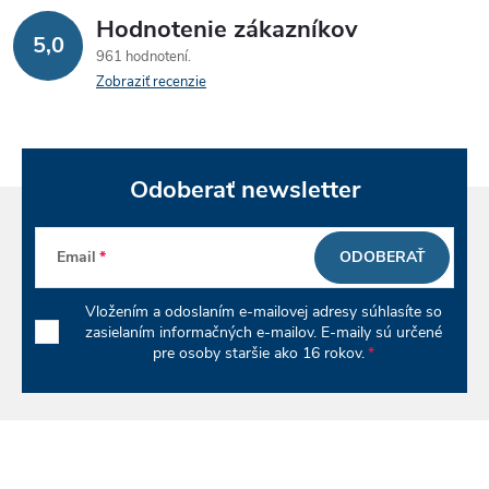
Hodnotenie zákazníkov
5,0
961 hodnotení
Zobraziť recenzie
Odoberať newsletter
Email
ODOBERAŤ
Vložením a odoslaním e-mailovej adresy súhlasíte so
zasielaním informačných e-mailov. E-maily sú určené
pre osoby staršie ako 16 rokov.