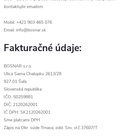
kontaktujte emailom.
Mobil: +421 903 465 076
Email: info@bosnar.sk
Fakturačné údaje:
BOSNAR s.r.o.
Ulica Sama Chalupku 2613/28
927 01 Šaľa
Slovenská republika
IČO: 50259881
DIČ: 2120262001
IČ DPH: SK2120262001
Sme platcami DPH
Zápis na Okr. súde Trnava, odd. Sro, vl.č.37607/T