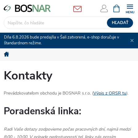
Prejsť
NÁKUPN
KOŠÍK
na
obsah
HĽADAŤ
Dňa 6.8.2026 bude predajňa v Šali zatvorená, e-shop doručuje v
štandardnom režime.
Domov
Kontakty
Prevádzkovateľom obchodu je BOSNAR s.r.o. (
Výpis z ORSR tu
).
Poradenská linka:
Radi Vaše dotazy zodpovieme počas pracovných dní, najmä medzi
8:00 - 10:00. V prípade nedostupnosti tel. linky nás prosím