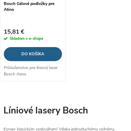
p
Bosch Gélové podložky pre
p
Atino
r
r
o
15,81 €
o
Skladom v e-shope
d
d
DO KOŠÍKA
u
u
Príslušenstvo pre líniový laser
k
Bosch Atino
k
t
t
O
o
o
v
Líniové lasery Bosch
v
l
v
Koniec klasickým vodováham! Vďaka jednoduchému voľnému