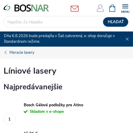
Prejsť
NÁKUPN
KOŠÍK
na
obsah
HĽADAŤ
Dňa 6.8.2026 bude predajňa v Šali zatvorená, e-shop doručuje v
štandardnom režime.
Meracie lasery
Líniové lasery
Najpredávanejšie
Bosch Gélové podložky pre Atino
Skladom v e-shope