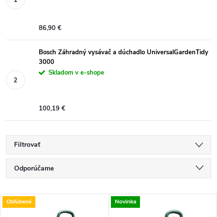
86,90 €
Bosch Záhradný vysávač a dúchadlo UniversalGardenTidy
3000
Skladom v e-shope
100,19 €
Filtrovať
R
Odporúčame
a
Najlacnejšie
V
Obľúbené
Novinka
Najdrahšie