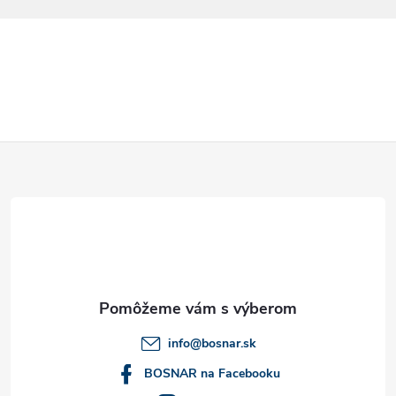
Z
á
p
ä
t
info
@
bosnar.sk
i
BOSNAR na Facebooku