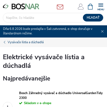
Prejsť
NÁKUPN
KOŠÍK
na
obsah
HĽADAŤ
Dňa 6.8.2026 bude predajňa v Šali zatvorená, e-shop doručuje v
štandardnom režime.
Vysávače lístia a dúchadlá
Elektrické vysávače lístia a
dúchadlá
Najpredávanejšie
Bosch Záhradný vysávač a dúchadlo UniversalGardenTidy
2300
Skladom v e-shope