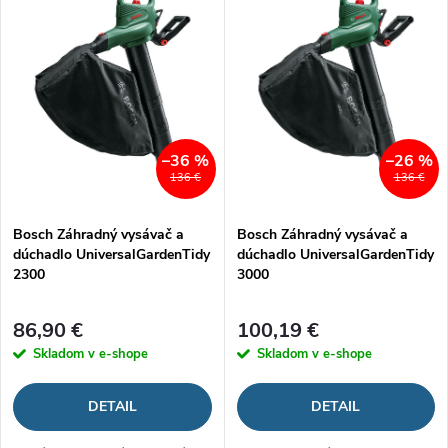
d
ý
Najpredávanejšie
e
p
Abecedne
n
i
i
s
–36 %
–26 %
136 €
136 €
e
p
Bosch Záhradný vysávač a
Bosch Záhradný vysávač a
p
dúchadlo UniversalGardenTidy
dúchadlo UniversalGardenTidy
r
2300
3000
r
o
86,90 €
100,19 €
o
Skladom v e-shope
Skladom v e-shope
d
d
DETAIL
DETAIL
u