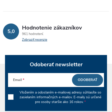
e
p
r
Hodnotenie zákazníkov
v
5,0
961 hodnotení
k
Zobraziť recenzie
y
v
Odoberať newsletter
ý
p
Email
ODOBERAŤ
i
Vložením a odoslaním e-mailovej adresy súhlasíte so
zasielaním informačných e-mailov. E-maily sú určené
s
pre osoby staršie ako 16 rokov.
u