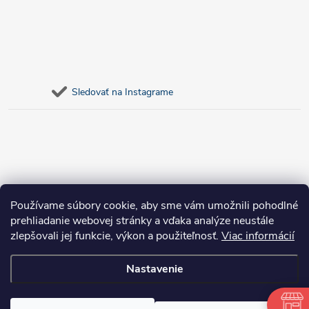
Sledovať na Instagrame
Používame súbory cookie, aby sme vám umožnili pohodlné
prehliadanie webovej stránky a vďaka analýze neustále
zlepšovali jej funkcie, výkon a použiteľnosť.
Viac informácií
Nastavenie
Copyright 2026
bosnar.sk
. Všetky práva vyhradené.
Upraviť nastavenie
cookies