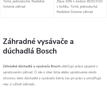
u
Tiché, jednoduché, flexibilné
Zľava 10% s kódom BOSCH10
k
čistenie záhrad
v košíku. Tiché, jednoduché,
k
flexibilné čistenie záhrad
t
t
o
O
o
v
v
Záhradné vysávače a
v
l
dúchadlá Bosch
á
Záhradné dúchadlá a vysávače Bosch
uľahčujú práce spojené s
d
upratovaním záhrad. Či ide o zber lístia alebo upratovanie okolo
a
stromov, tieto dúchadlá a vysávače šetria čas pri práci a umožňujú
viac si užívať záhradu.
c
i