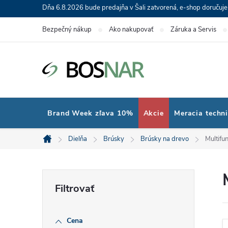
Prejsť
Dňa 6.8.2026 bude predajňa v Šali zatvorená, e-shop doručuj
na
Bezpečný nákup
Ako nakupovať
Záruka a Servis
obsah
Brand Week zľava 10%
Akcie
Meracia techn
Dielňa
Brúsky
Brúsky na drevo
Multifu
Domov
B
o
Cena