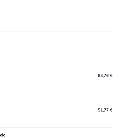
83,76 €
51,77 €
olo