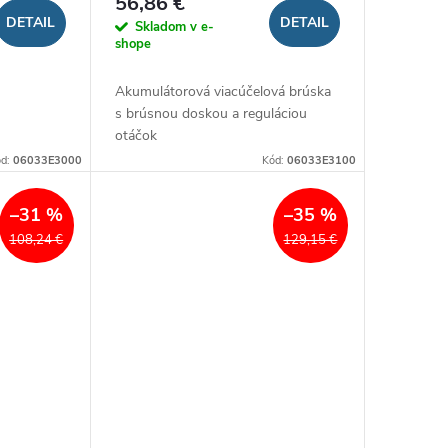
56,86 €
DETAIL
DETAIL
Skladom v e-
shope
Akumulátorová viacúčelová brúska
s
s brúsnou doskou a reguláciou
otáčok
ód:
06033E3000
Kód:
06033E3100
–31 %
–35 %
108,24 €
129,15 €