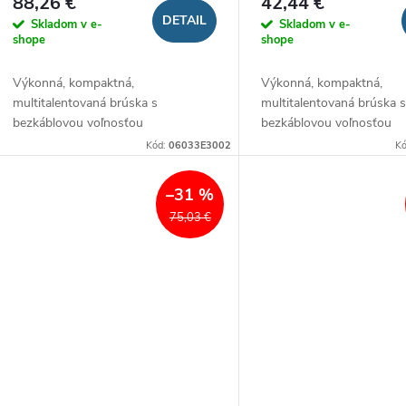
88,26 €
42,44 €
DETAIL
Skladom v e-
Skladom v e-
shope
shope
Výkonná, kompaktná,
Výkonná, kompaktná,
multitalentovaná brúska s
multitalentovaná brúska 
bezkáblovou voľnosťou
bezkáblovou voľnosťou
Kód:
06033E3002
K
–31 %
75,03 €