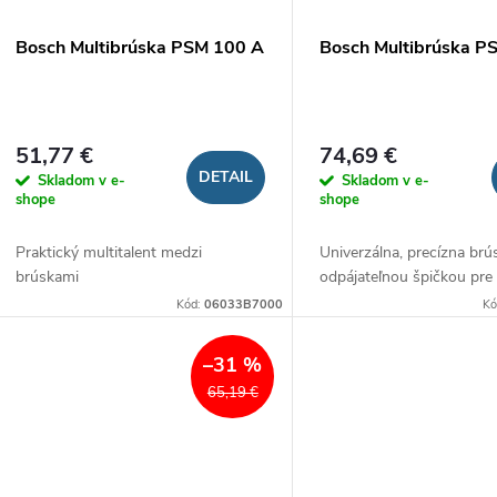
Bosch Multibrúska PSM 100 A
Bosch Multibrúska P
51,77 €
74,69 €
DETAIL
Skladom v e-
Skladom v e-
shope
shope
Praktický multitalent medzi
Univerzálna, precízna brú
brúskami
odpájateľnou špičkou pre
Kód:
06033B7000
Kó
–31 %
65,19 €