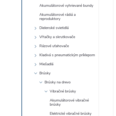
Akumulátorové vyhrievané bundy
Akumulátorové rádiá a
reproduktory
i
i
Dielenské svietidlá
Vŕtačky a skrutkovače
Rázové uťahovače
Kladivá s pneumatickým príklepom
Miešadlá
Brúsky
Brúsky na drevo
Vibračné brúsky
Akumulátorové vibračné
brúsky
Elektrické vibračné brúsky