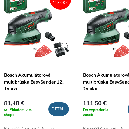
ý
118,08 €
n
p
e
s
p
p
r
r
Bosch Akumulátorová
Bosch Akumulátorov
o
multibrúska EasySander 12,
multibrúska EasySand
o
1x aku
2x aku
d
d
81,48 €
111,50 €
u
DETAIL
Skladom v e-
Do vypredania
u
shope
zásob
k
Pre vyšší úber podľa želania
Pre vyšší úber podľa žela