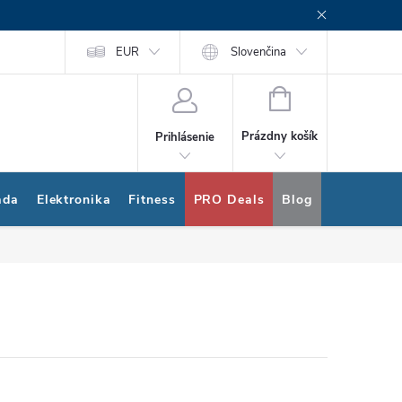
rogram
Nákup na splátky Quatro
EUR
Slovenčina
NÁKUPNÝ
KOŠÍK
Prázdny košík
Prihlásenie
ada
Elektronika
Fitness
PRO Deals
Blog
Bonus pro