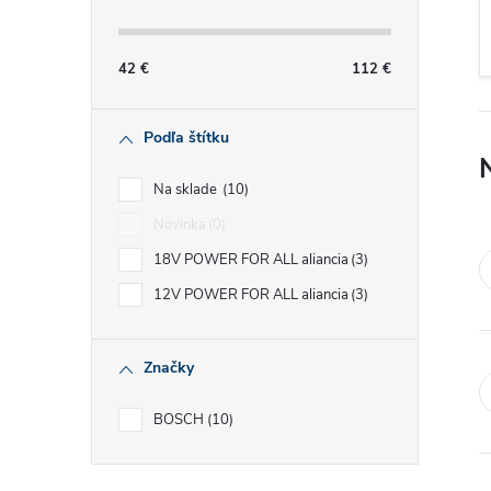
č
n
42
€
112
€
ý
Podľa štítku
p
Na sklade
10
a
Novinka
0
18V POWER FOR ALL aliancia
3
n
12V POWER FOR ALL aliancia
3
e
Značky
l
BOSCH
10