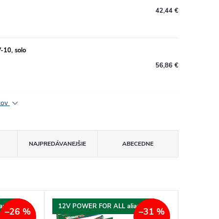
42,44 €
-10, solo
56,86 €
ktov
NAJPREDÁVANEJŠIE
ABECEDNE
ancia
12V POWER FOR ALL aliancia
–26 %
–31 %