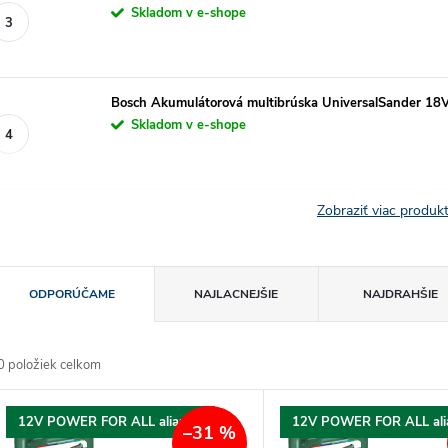
Skladom v e-shope
Bosch Akumulátorová multibrúska UniversalSander 18V
Skladom v e-shope
Zobraziť viac produ
R
ODPORÚČAME
NAJLACNEJŠIE
NAJDRAHŠIE
a
0
položiek celkom
d
V
12V POWER FOR ALL aliancia
12V POWER FOR ALL ali
e
–31 %