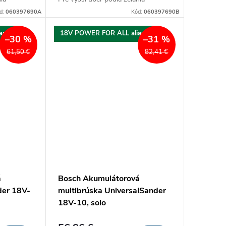
d:
060397690A
Kód:
060397690B
ancia
18V POWER FOR ALL aliancia
–30 %
–31 %
61,50 €
82,41 €
á
Bosch Akumulátorová
der 18V-
multibrúska UniversalSander
18V-10, solo