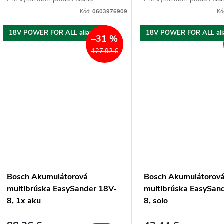
k
Kód:
0603976909
Kó
t
t
18V POWER FOR ALL aliancia
18V POWER FOR ALL ali
–31 %
o
o
127,92 €
v
v
Bosch Akumulátorová
Bosch Akumulátorov
multibrúska EasySander 18V-
multibrúska EasySan
8, 1x aku
8, solo