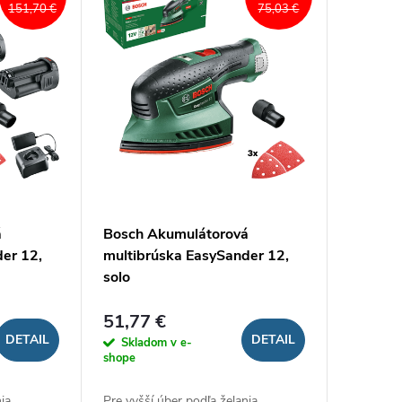
151,70 €
75,03 €
á
Bosch Akumulátorová
er 12,
multibrúska EasySander 12,
solo
51,77 €
DETAIL
DETAIL
Skladom v e-
shope
nia
Pre vyšší úber podľa želania