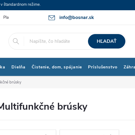
e v štandardnom režime.
info@bosnar.sk
Platby a Doprava
Kontakty
Obchodné podmienky
Bonus p
HĽADAŤ
ika
Dielňa
Čistenie, dom, spájanie
Príslušenstvo
Záhr
nkčné brúsky
Multifunkčné brúsky