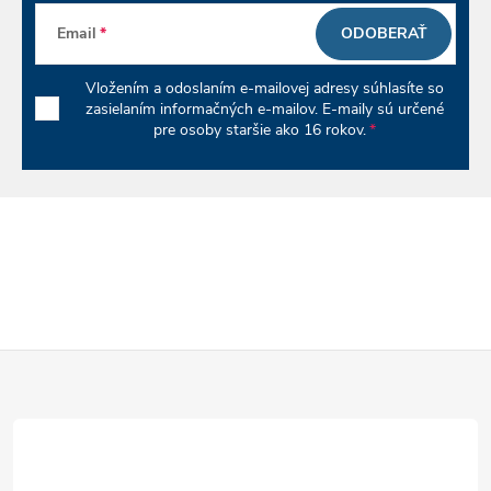
k
Email
ODOBERAŤ
y
Vložením a odoslaním e-mailovej adresy súhlasíte so
v
zasielaním informačných e-mailov. E-maily sú určené
pre osoby staršie ako 16 rokov.
ý
p
i
s
u
Z
á
p