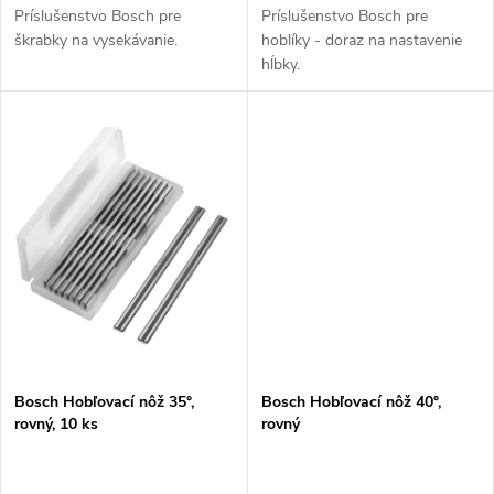
u
Príslušenstvo Bosch pre
Príslušenstvo Bosch pre
k
škrabky na vysekávanie.
hoblíky - doraz na nastavenie
k
hĺbky.
t
t
o
o
v
v
Bosch Hobľovací nôž 35°,
Bosch Hobľovací nôž 40°,
rovný, 10 ks
rovný