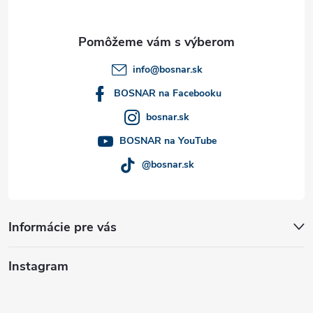
ä
t
info
@
bosnar.sk
i
BOSNAR na Facebooku
bosnar.sk
e
BOSNAR na YouTube
@bosnar.sk
Informácie pre vás
Instagram