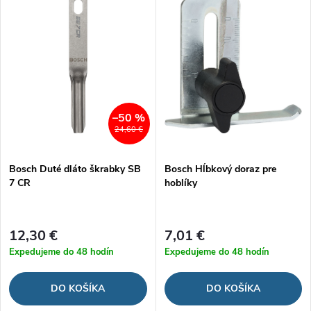
d
ý
Najpredávanejšie
e
p
Abecedne
n
i
i
s
–50 %
24,60 €
e
p
Bosch Duté dláto škrabky SB
Bosch Hĺbkový doraz pre
p
7 CR
hoblíky
r
r
o
12,30 €
7,01 €
o
Expedujeme do 48 hodín
Expedujeme do 48 hodín
d
d
DO KOŠÍKA
DO KOŠÍKA
u