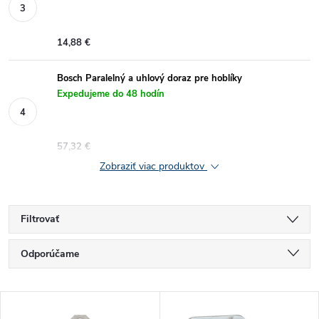
14,88 €
Bosch Paralelný a uhlový doraz pre hoblíky
Expedujeme do 48 hodín
57,32 €
Zobraziť viac produktov
Filtrovať
R
Odporúčame
a
Najlacnejšie
V
Najdrahšie