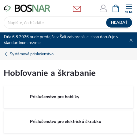
Prejsť
NÁKUPN
KOŠÍK
na
obsah
HĽADAŤ
Dňa 6.8.2026 bude predajňa v Šali zatvorená, e-shop doručuje v
štandardnom režime.
Systémové príslušenstvo
Hobľovanie a škrabanie
Príslušenstvo pre hoblíky
Príslušenstvo pre elektrickú škrabku