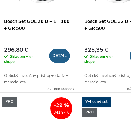
p
p
r
r
Bosch Set GOL 26 D + BT 160
Bosch Set GOL 32 D 
o
+ GR 500
+ GR 500
o
d
d
296,80 €
325,35 €
u
DETAIL
Skladom v e-
Skladom v e-
u
shope
shope
k
Optický nivelačný prístroj + statív +
Optický nivelačný prístroj
k
meracia lata
meracia lata
t
Kód:
0601068002
Kó
t
o
PRO
Výhodný set
–29 %
o
PRO
341,94 €
v
v