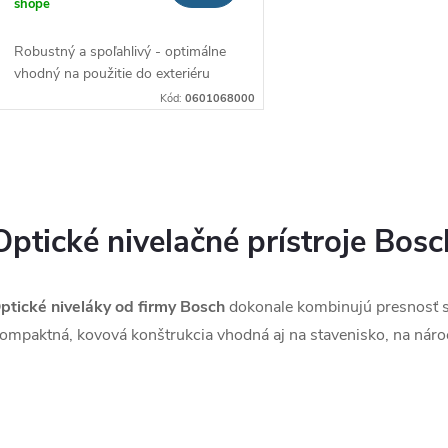
shope
Robustný a spoľahlivý - optimálne
vhodný na použitie do exteriéru
Kód:
0601068000
O
v
Optické nivelačné prístroje Bosc
á
ptické niveláky od firmy Bosch
dokonale kombinujú presnosť s 
d
ompaktná, kovová konštrukcia vhodná aj na stavenisko, na nároč
a
c