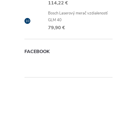
i
114,22 €
Bosch Laserový merač vzdialeností
GLM 40
79,90 €
r
FACEBOOK
i