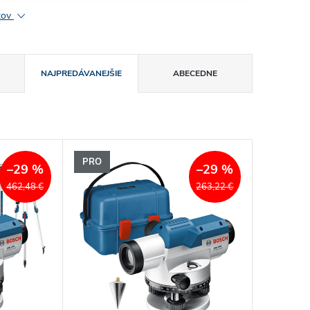
ktov
NAJPREDÁVANEJŠIE
ABECEDNE
PRO
–29 %
–29 %
462,48 €
263,22 €