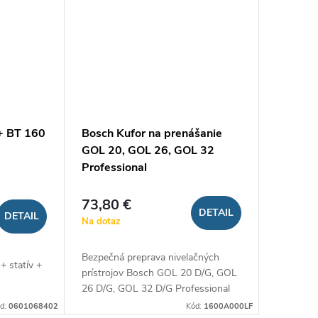
+ BT 160
Bosch Kufor na prenášanie
GOL 20, GOL 26, GOL 32
Professional
73,80 €
DETAIL
DETAIL
Na dotaz
Bezpečná preprava nivelačných
 + statív +
prístrojov Bosch GOL 20 D/G, GOL
26 D/G, GOL 32 D/G Professional
d:
0601068402
Kód:
1600A000LF