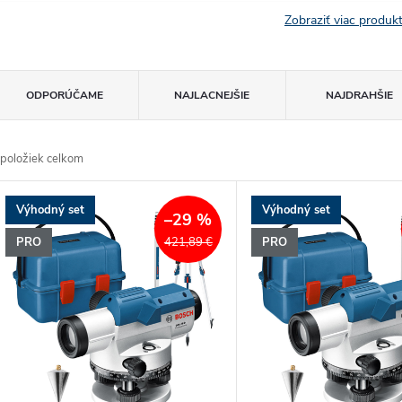
Zobraziť viac produ
R
ODPORÚČAME
NAJLACNEJŠIE
NAJDRAHŠIE
a
položiek celkom
d
V
Výhodný set
Výhodný set
e
–29 %
ý
PRO
PRO
421,89 €
n
p
e
s