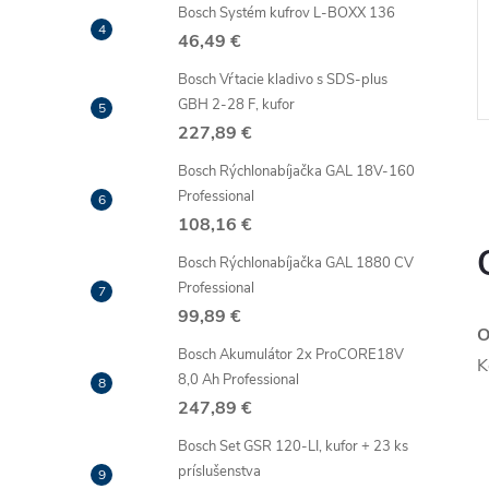
Bosch Systém kufrov L-BOXX 136
46,49 €
Bosch Vŕtacie kladivo s SDS-plus
GBH 2-28 F, kufor
227,89 €
Bosch Rýchlonabíjačka GAL 18V-160
Professional
108,16 €
Bosch Rýchlonabíjačka GAL 1880 CV
l
Professional
99,89 €
O
Bosch Akumulátor 2x ProCORE18V
K
8,0 Ah Professional
247,89 €
Bosch Set GSR 120-LI, kufor + 23 ks
príslušenstva