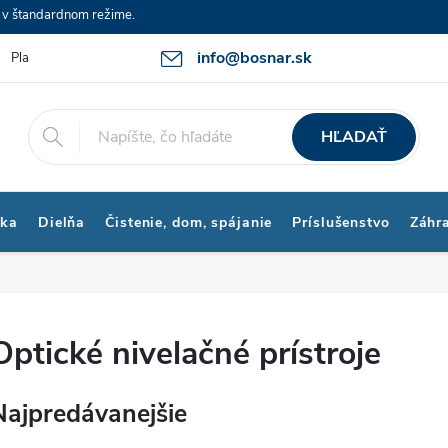
e v štandardnom režime.
info@bosnar.sk
Platby a Doprava
Kontakty
Obchodné podmienky
Bonus p
HĽADAŤ
ika
Dielňa
Čistenie, dom, spájanie
Príslušenstvo
Záhr
Optické nivelačné prístroje
Najpredávanejšie