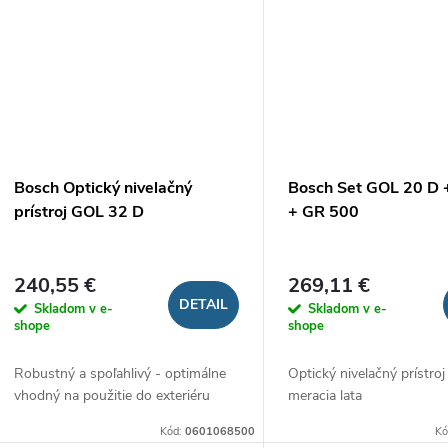
Bosch Optický nivelačný
Bosch Set GOL 20 D 
prístroj GOL 32 D
+ GR 500
240,55 €
269,11 €
DETAIL
Skladom v e-
Skladom v e-
shope
shope
Robustný a spoľahlivý - optimálne
Optický nivelačný prístroj
vhodný na použitie do exteriéru
meracia lata
Kód:
0601068500
Kó