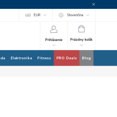
rogram
Nákup na splátky Quatro
EUR
Slovenčina
NÁKUPNÝ
KOŠÍK
Prázdny košík
Prihlásenie
ada
Elektronika
Fitness
PRO Deals
Blog
Bonus pro