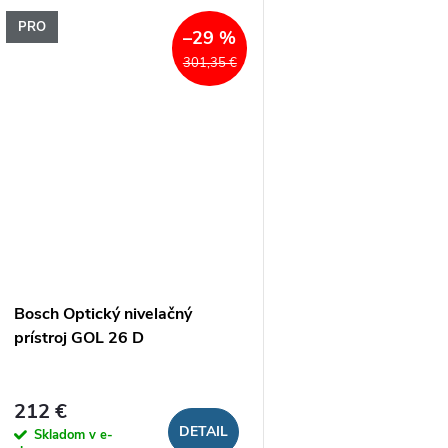
PRO
–29 %
301,35 €
Bosch Optický nivelačný
prístroj GOL 26 D
212 €
DETAIL
Skladom v e-