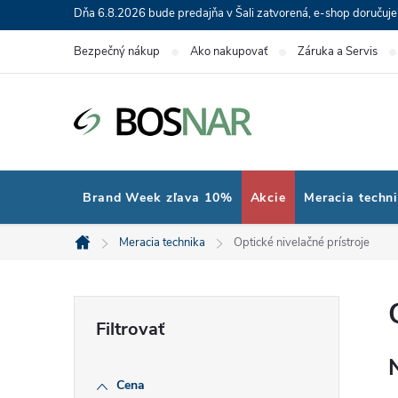
Prejsť
Dňa 6.8.2026 bude predajňa v Šali zatvorená, e-shop doručuj
na
Bezpečný nákup
Ako nakupovať
Záruka a Servis
obsah
Brand Week zľava 10%
Akcie
Meracia techn
Meracia technika
Optické nivelačné prístroje
Domov
B
o
Cena