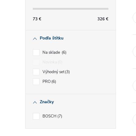
č
n
73
€
326
€
ý
Podľa štítku
p
Na sklade
6
a
Novinka
0
Výhodný set
3
n
PRO
6
e
Značky
l
BOSCH
7