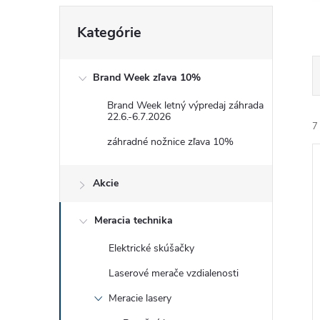
Preskočiť
Kategórie
kategórie
Brand Week zľava 10%
Brand Week letný výpredaj záhrada
22.6.-6.7.2026
7
záhradné nožnice zľava 10%
Akcie
Meracia technika
i
Elektrické skúšačky
i
Laserové merače vzdialenosti
Meracie lasery