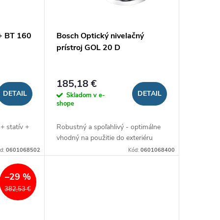
+ BT 160
Bosch Optický nivelačný
prístroj GOL 20 D
185,18 €
DETAIL
DETAIL
Skladom v e-
shope
 + statív +
Robustný a spoľahlivý - optimálne
vhodný na použitie do exteriéru
d:
0601068502
Kód:
0601068400
–29 %
382,53 €