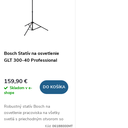
e
s
p
p
r
r
Bosch Statív na osvetlenie
o
GLT 300-40 Professional
o
d
d
159,90 €
u
DO KOŠÍKA
Skladom v e-
u
shope
k
Robustný statív Bosch na
k
osvetlenie pracoviska na všetky
t
svetlá s priechodným otvorom so
t
závitom 5/8"
Kód:
06188000MT