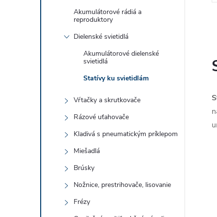
Akumulátorové rádiá a
reproduktory
Dielenské svietidlá
Akumulátorové dielenské
svietidlá
l
Statívy ku svietidlám
S
Vŕtačky a skrutkovače
n
Rázové uťahovače
u
Kladivá s pneumatickým príklepom
Miešadlá
Brúsky
i
Nožnice, prestrihovače, lisovanie
Frézy