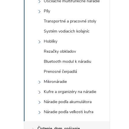
Oscilačné multifunkčné náradie
r
Píly
Transportné a pracovné stoly
Systém vodiacich koľajníc
Hoblíky
Rezačky obkladov
Bluetooth modul k náradiu
Prenosné čerpadlá
Mikronáradie
i
Kufre a organizéry na náradie
Náradie podľa akumulátora
Náradie podľa veľkosti kufra
Čistenie, dom, spájanie