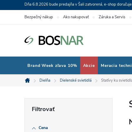
Prejsť
Dňa 6.8.2026 bude predajňa v Šali zatvorená, e-shop doručuj
na
Bezpečný nákup
Ako nakupovať
Záruka a Servis
obsah
Brand Week zľava 10%
Akcie
Meracia techn
Dielňa
Dielenské svietidlá
Statívy ku svietid
Domov
B
o
Cena