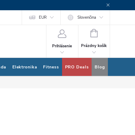
rogram
Nákup na splátky Quatro
EUR
Slovenčina
NÁKUPNÝ
KOŠÍK
Prázdny košík
Prihlásenie
ada
Elektronika
Fitness
PRO Deals
Blog
Bonus pro