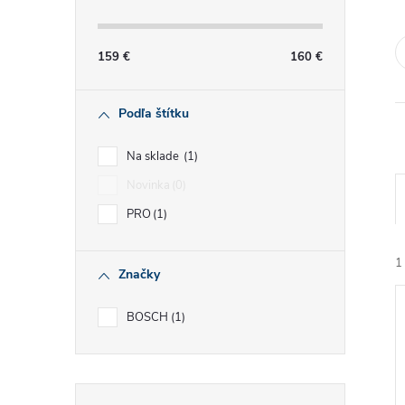
č
n
159
€
160
€
ý
Podľa štítku
p
Na sklade
1
a
Novinka
0
PRO
1
n
e
1
Značky
l
BOSCH
1
Preskočiť