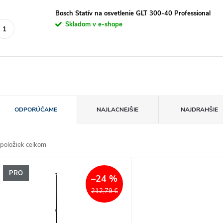
Bosch Statív na osvetlenie GLT 300-40 Professional
Skladom v e-shope
R
ODPORÚČAME
NAJLACNEJŠIE
NAJDRAHŠIE
a
položiek celkom
d
V
PRO
e
–24 %
ý
212,79 €
n
p