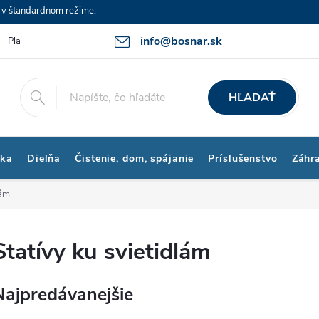
e v štandardnom režime.
info@bosnar.sk
Platby a Doprava
Kontakty
Obchodné podmienky
Bonus p
HĽADAŤ
ika
Dielňa
Čistenie, dom, spájanie
Príslušenstvo
Záhr
lám
Statívy ku svietidlám
Najpredávanejšie