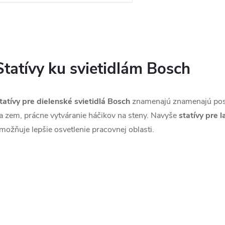
o
o
v
O
v
v
Statívy ku svietidlám Bosch
á
tatívy pre dielenské svietidlá Bosch
znamenajú znamenajú pos
d
a zem, prácne vytváranie háčikov na steny. Navyše
statívy pre 
možňuje lepšie osvetlenie pracovnej oblasti.
a
c
e
p