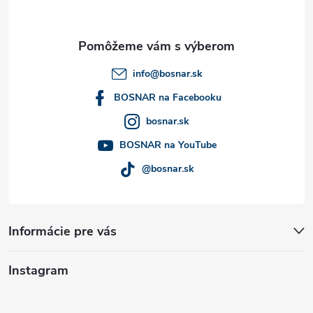
p
ä
t
info
@
bosnar.sk
i
BOSNAR na Facebooku
bosnar.sk
e
BOSNAR na YouTube
@bosnar.sk
Informácie pre vás
Instagram