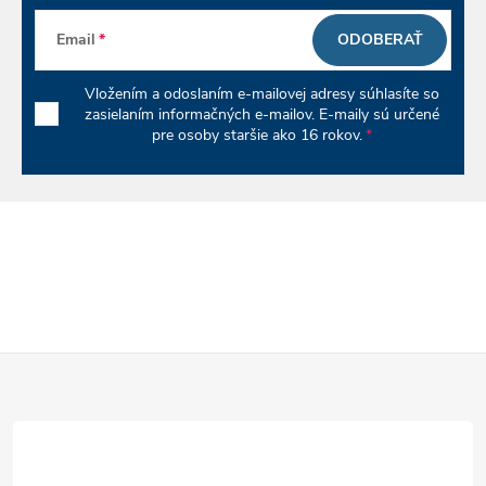
p
Email
ODOBERAŤ
r
Vložením a odoslaním e-mailovej adresy súhlasíte so
v
zasielaním informačných e-mailov. E-maily sú určené
pre osoby staršie ako 16 rokov.
k
y
v
ý
p
Z
i
á
s
u