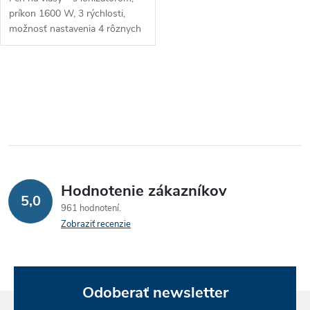
k
príkon 1600 W, 3 rýchlosti,
k
možnosť nastavenia 4 rôznych
t
teplôt, vysokorýchlostný, s
t
koncentrátorom, pútko na
o
zavesenie súčasťou, dĺžka
O
o
prívodného...
v
v
v
l
á
Hodnotenie zákazníkov
d
5,0
961 hodnotení
a
Zobraziť recenzie
c
i
Odoberať newsletter
e