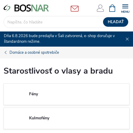
Prejsť
NÁKUPN
KOŠÍK
na
obsah
HĽADAŤ
Dňa 6.8.2026 bude predajňa v Šali zatvorená, e-shop doručuje v
štandardnom režime.
Domáce a osobné spotrebiče
Starostlivosť o vlasy a bradu
Fény
Kulmofény