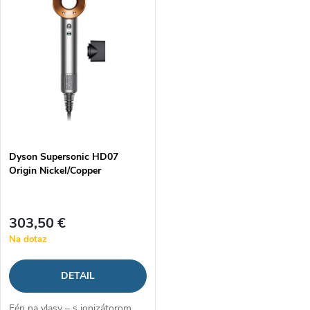
ý
Najpredávanejšie
e
p
Abecedne
n
i
i
s
e
p
Dyson Supersonic HD07
p
Origin Nickel/Copper
r
r
o
303,50 €
o
Na dotaz
d
d
DETAIL
u
u
Fén na vlasy – s ionizátorom,