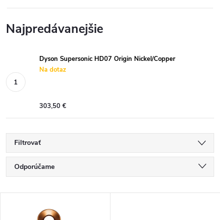
Najpredávanejšie
Dyson Supersonic HD07 Origin Nickel/Copper
Na dotaz
303,50 €
Filtrovať
R
Odporúčame
a
Najlacnejšie
V
Najdrahšie
d