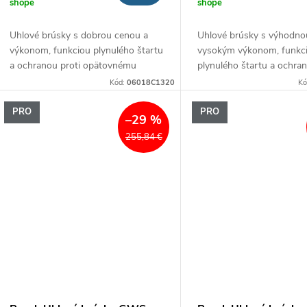
u
shope
shope
k
Uhlové brúsky s dobrou cenou a
Uhlové brúsky s výhodno
k
výkonom, funkciou plynulého štartu
vysokým výkonom, funkc
t
a ochranou proti opätovnému
plynulého štartu a ochran
t
spusteniu
opätovnému spusteniu
Kód:
06018C1320
Kó
o
o
PRO
PRO
–29 %
v
255,84 €
v