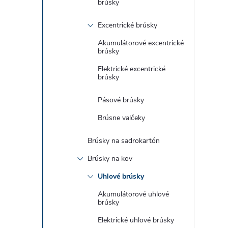
brúsky
Excentrické brúsky
Akumulátorové excentrické
brúsky
i
Elektrické excentrické
brúsky
Pásové brúsky
Brúsne valčeky
Brúsky na sadrokartón
Brúsky na kov
Uhlové brúsky
Akumulátorové uhlové
brúsky
Elektrické uhlové brúsky