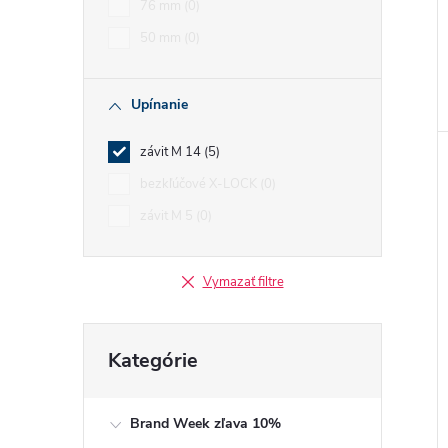
76 mm
0
50 mm
0
Upínanie
závit M 14
5
bezkľúčové X-LOCK
0
závit M 5
0
Vymazať filtre
Preskočiť
Kategórie
kategórie
Brand Week zľava 10%