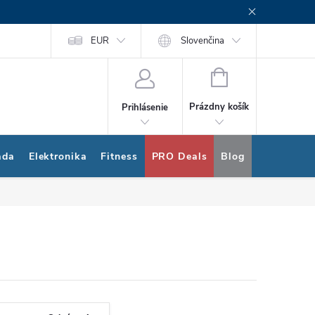
rogram
Nákup na splátky Quatro
EUR
Slovenčina
NÁKUPNÝ
KOŠÍK
Prázdny košík
Prihlásenie
ada
Elektronika
Fitness
PRO Deals
Blog
Bonus pro