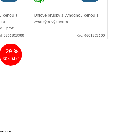
shope
u cenou a
Uhlové brúsky s výhodnou cenou a
iou
vysokým výkonom
ou proti
d:
06018C3300
Kód:
06018C3100
–29 %
305,04 €