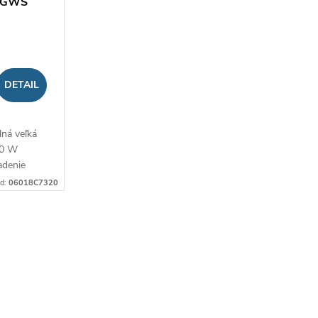
a GWS
DETAIL
lná veľká
00 W
adenie
d:
06018C7320