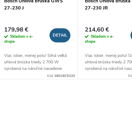
Bosch Uhlová brúska GWS
Bosch Uhlová brúsk
27-230 J
27-230 JR
179,98 €
214,60 €
DETAIL
Skladom v e-
Skladom v e-
shope
shope
Viac iskier, menej potu! Silná veľká
Viac iskier, menej potu! Si
uhlová brúska triedy 2 700 W
uhlová brúska triedy 2 7
vyrobená na náročné nasadenie
vyrobená na náročné nas
Kód:
06018C5320
Kó
O
v