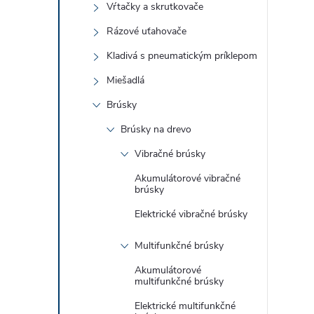
Vŕtačky a skrutkovače
Rázové uťahovače
Kladivá s pneumatickým príklepom
Miešadlá
Brúsky
i
Brúsky na drevo
Vibračné brúsky
Akumulátorové vibračné
brúsky
r
Elektrické vibračné brúsky
Multifunkčné brúsky
Akumulátorové
multifunkčné brúsky
Elektrické multifunkčné