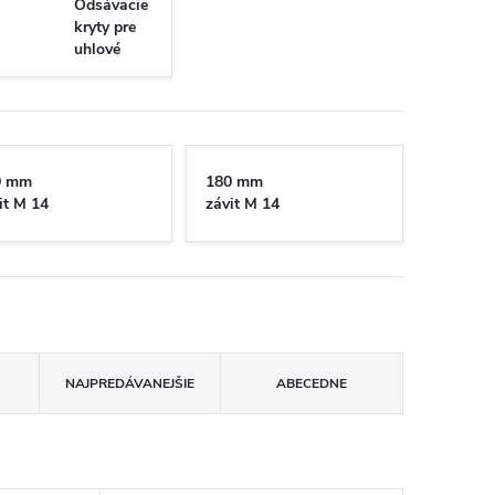
Odsávacie
kryty pre
uhlové
brúsky
0 mm
180 mm
it M 14
závit M 14
NAJPREDÁVANEJŠIE
ABECEDNE