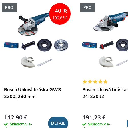
V
PRO
PRO
e
–40 %
ý
190,65 €
n
p
e
s
p
p
r
r
Bosch Uhlová brúska GWS
Bosch Uhlová brúsk
o
2200, 230 mm
24-230 JZ
o
d
d
112,90 €
191,23 €
u
DETAIL
Skladom v e-
Skladom v e-