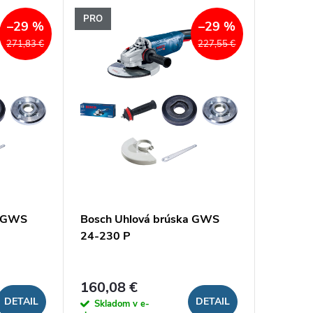
PRO
–29 %
–29 %
271,83 €
227,55 €
a GWS
Bosch Uhlová brúska GWS
24-230 P
160,08 €
DETAIL
DETAIL
Skladom v e-