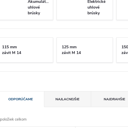
Akumulátorové
Elektrické
uhlové
uhlové
brúsky
brúsky
115 mm
125 mm
15
závit M 14
závit M 14
záv
R
ODPORÚČAME
NAJLACNEJŠIE
NAJDRAHŠIE
a
položiek celkom
d