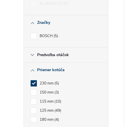
XL-BOXX 172
0
Značky
BOSCH
5
i
i
Predvoľba otáčok
Priemer kotúča
230 mm
5
150 mm
3
115 mm
10
125 mm
49
180 mm
4