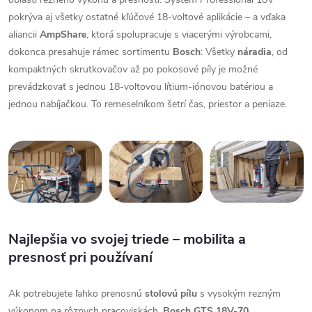
pokrýva aj všetky ostatné kľúčové 18-voltové aplikácie – a vďaka
aliancii
AmpShare
, ktorá spolupracuje s viacerými výrobcami,
dokonca presahuje rámec sortimentu
Bosch
: Všetky
náradia
, od
kompaktných skrutkovačov až po pokosové píly je možné
prevádzkovať s jednou 18-voltovou lítium-iónovou batériou a
jednou nabíjačkou. To remeselníkom šetrí čas, priestor a peniaze.
Najlepšia vo svojej triede – mobilita a
presnosť pri používaní
Ak potrebujete ľahko prenosnú
stolovú pílu
s vysokým rezným
výkonom na rôznych pracoviskách,
Bosch GTS 18V-70