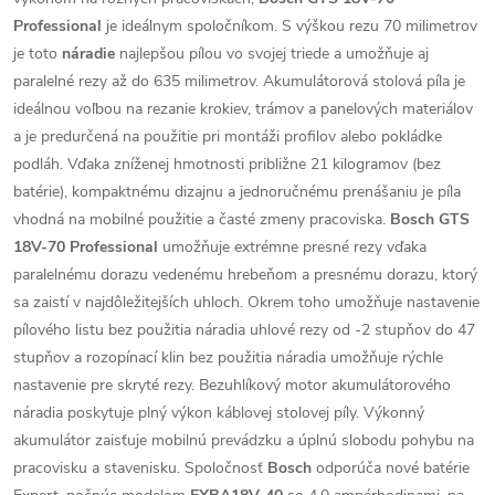
Professional
je ideálnym spoločníkom. S výškou rezu 70 milimetrov
je toto
náradie
najlepšou pílou vo svojej triede a umožňuje aj
paralelné rezy až do 635 milimetrov. Akumulátorová stolová píla je
ideálnou voľbou na rezanie krokiev, trámov a panelových materiálov
a je predurčená na použitie pri montáži profilov alebo pokládke
podláh. Vďaka zníženej hmotnosti približne 21 kilogramov (bez
batérie), kompaktnému dizajnu a jednoručnému prenášaniu je píla
vhodná na mobilné použitie a časté zmeny pracoviska.
Bosch GTS
18V-70 Professional
umožňuje extrémne presné rezy vďaka
paralelnému dorazu vedenému hrebeňom a presnému dorazu, ktorý
sa zaistí v najdôležitejších uhloch. Okrem toho umožňuje nastavenie
pílového listu bez použitia náradia uhlové rezy od -2 stupňov do 47
stupňov a rozopínací klin bez použitia náradia umožňuje rýchle
nastavenie pre skryté rezy. Bezuhlíkový motor akumulátorového
náradia poskytuje plný výkon káblovej stolovej píly. Výkonný
akumulátor zaisťuje mobilnú prevádzku a úplnú slobodu pohybu na
pracovisku a stavenisku. Spoločnosť
Bosch
odporúča nové batérie