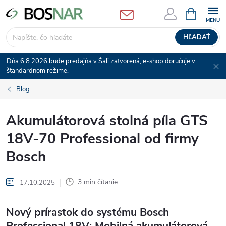
Prejsť
NÁKUPN
KOŠÍK
na
obsah
HĽADAŤ
Dňa 6.8.2026 bude predajňa v Šali zatvorená, e-shop doručuje v
štandardnom režime.
Blog
Akumulátorová stolná píla GTS
18V-70 Professional od firmy
Bosch
3 min čítanie
17.10.2025
Nový prírastok do systému Bosch
Professional 18V: Mobilná akumulátorová