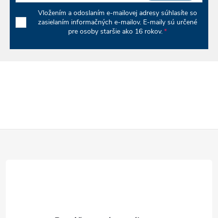
Vložením a odoslaním e-mailovej adresy súhlasíte so
zasielaním informačných e-mailov. E-maily sú určené
pre osoby staršie ako 16 rokov.
Z
á
p
ä