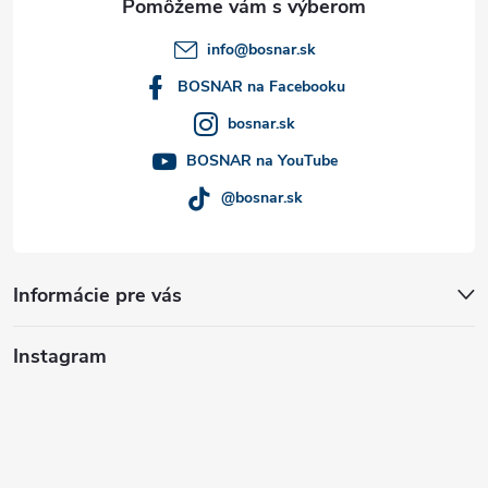
t
info
@
bosnar.sk
i
BOSNAR na Facebooku
bosnar.sk
e
BOSNAR na YouTube
@bosnar.sk
Informácie pre vás
Instagram