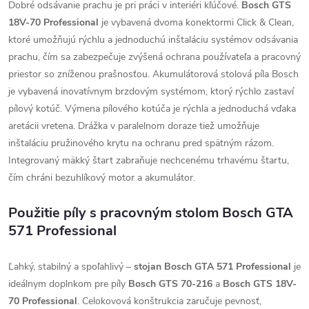
Dobré odsávanie prachu je pri práci v interiéri kľúčové.
Bosch GTS
18V-70 Professional
je vybavená dvoma konektormi Click & Clean,
ktoré umožňujú rýchlu a jednoduchú inštaláciu systémov odsávania
prachu, čím sa zabezpečuje zvýšená ochrana používateľa a pracovný
priestor so zníženou prašnosťou. Akumulátorová stolová píla Bosch
je vybavená inovatívnym brzdovým systémom, ktorý rýchlo zastaví
pílový kotúč. Výmena pílového kotúča je rýchla a jednoduchá vďaka
aretácii vretena. Drážka v paralelnom doraze tiež umožňuje
inštaláciu pružinového krytu na ochranu pred spätným rázom.
Integrovaný mäkký štart zabraňuje nechcenému trhavému štartu,
čím chráni bezuhlíkový motor a akumulátor.
Použitie píly s pracovným stolom Bosch GTA
571 Professional
Ľahký, stabilný a spoľahlivý –
stojan Bosch GTA 571 Professional
je
ideálnym doplnkom pre píly
Bosch GTS 70-216
a
Bosch GTS 18V-
70 Professional
. Celokovová konštrukcia zaručuje pevnosť,