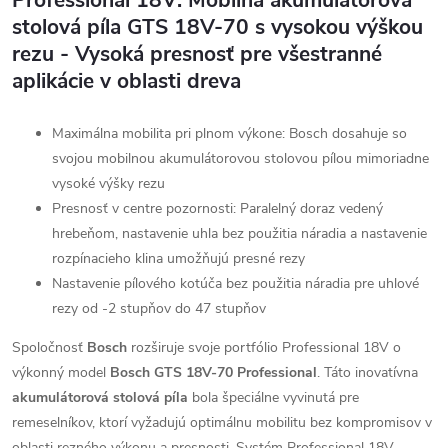
stolová píla GTS 18V-70 s vysokou výškou
rezu - Vysoká presnosť pre všestranné
aplikácie v oblasti dreva
Maximálna mobilita pri plnom výkone: Bosch dosahuje so
svojou mobilnou akumulátorovou stolovou pílou mimoriadne
vysoké výšky rezu
Presnosť v centre pozornosti: Paralelný doraz vedený
hrebeňom, nastavenie uhla bez použitia náradia a nastavenie
rozpínacieho klina umožňujú presné rezy
Nastavenie pílového kotúča bez použitia náradia pre uhlové
rezy od -2 stupňov do 47 stupňov
Spoločnosť
Bosch
rozširuje svoje portfólio Professional 18V o
výkonný model
Bosch GTS 18V-70 Professional
. Táto inovatívna
akumulátorová stolová píla
bola špeciálne vyvinutá pre
remeselníkov, ktorí vyžadujú optimálnu mobilitu bez kompromisov v
oblasti rezného výkonu a presnosti. Systém Professional 18V