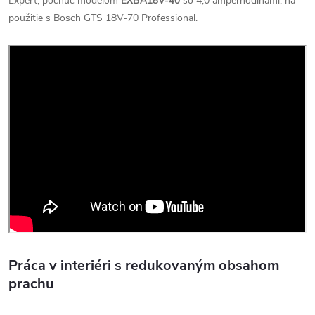
Expert, počnúc modelom
EXBA18V-40
so 4,0 ampérhodinami, na
použitie s Bosch GTS 18V-70 Professional.
Práca v interiéri s redukovaným obsahom
prachu