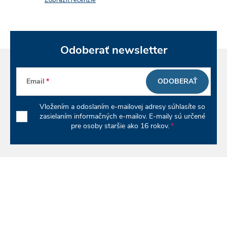
Zobraziť recenzie
k
y
v
Odoberať newsletter
ý
Email
ODOBERAŤ
p
i
Vložením a odoslaním e-mailovej adresy súhlasíte so
zasielaním informačných e-mailov. E-maily sú určené
s
pre osoby staršie ako 16 rokov.
u