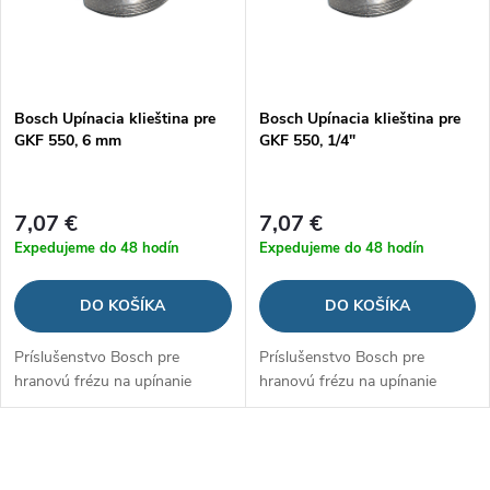
i
s
e
p
Bosch Upínacia klieština pre
Bosch Upínacia klieština pre
p
GKF 550, 6 mm
GKF 550, 1/4"
r
r
o
7,07 €
7,07 €
o
Expedujeme do 48 hodín
Expedujeme do 48 hodín
d
d
DO KOŠÍKA
DO KOŠÍKA
u
u
Príslušenstvo Bosch pre
Príslušenstvo Bosch pre
k
hranovú frézu na upínanie
hranovú frézu na upínanie
k
t
t
O