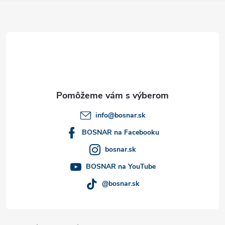
Z
á
p
ä
t
info
@
bosnar.sk
i
BOSNAR na Facebooku
bosnar.sk
e
BOSNAR na YouTube
@bosnar.sk