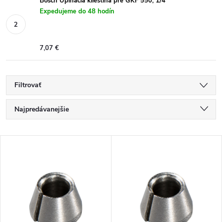
Bosch Upínacia klieština pre GKF 550, 1/4"
Expedujeme do 48 hodín
7,07 €
Filtrovať
R
Najpredávanejšie
a
Odporúčame
V
Najlacnejšie
d
ý
Najdrahšie
e
p
Abecedne
n
i