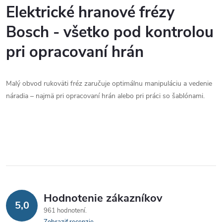
o
o
v
Elektrické hranové frézy
v
l
Bosch - všetko pod kontrolou
v
á
pri opracovaní hrán
d
Malý obvod rukoväti fréz zaručuje optimálnu manipuláciu a vedenie
a
náradia – najmä pri opracovaní hrán alebo pri práci so šablónami.
c
i
e
p
r
Hodnotenie zákazníkov
5,0
v
961 hodnotení