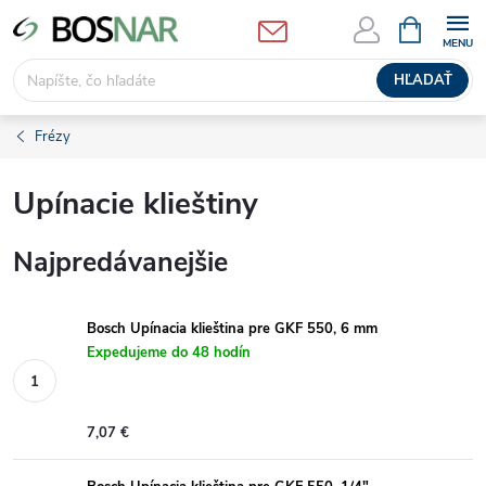
Prejsť
NÁKUPN
KOŠÍK
na
obsah
HĽADAŤ
Frézy
Upínacie klieštiny
Najpredávanejšie
Bosch Upínacia klieština pre GKF 550, 6 mm
Expedujeme do 48 hodín
7,07 €