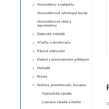
Akumulátory a nabíjačky
Akumulátorové vyhrievané bundy
Akumulátorové rádiá a
reproduktory
Dielenské svietidlá
Vŕtačky a skrutkovače
Rázové uťahovače
Kladivá s pneumatickým príklepom
Miešadlá
Brúsky
Nožnice, prestrihovače, lisovanie
l
Hydraulické náradie
Lisovacie náradie a kliešte
O