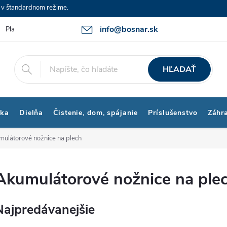
e v štandardnom režime.
info@bosnar.sk
Platby a Doprava
Kontakty
Obchodné podmienky
Bonus p
HĽADAŤ
ika
Dielňa
Čistenie, dom, spájanie
Príslušenstvo
Záhr
ulátorové nožnice na plech
Akumulátorové nožnice na ple
Najpredávanejšie