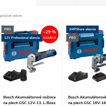
a
položiek celkom
d
V
PRO
AMPShare aliancia
e
–29 %
ý
12V Professional aliancia
PRO
533,82 €
n
p
e
s
p
p
r
r
Bosch Akumulátorové nožnice
Bosch Akumulátorové
o
na plech GSC 12V-13, L-Boxx
na plech GSC 18V-16