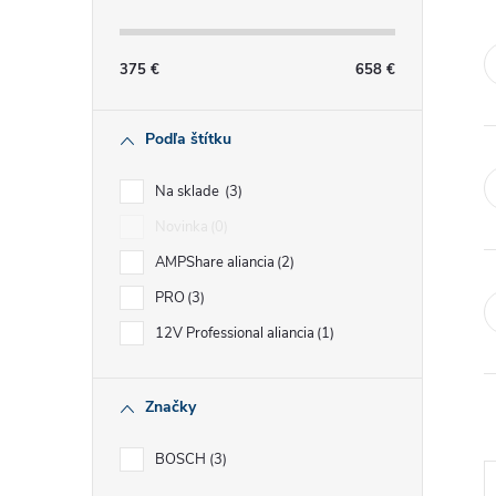
č
n
375
€
658
€
ý
Podľa štítku
p
Na sklade
3
a
Novinka
0
AMPShare aliancia
2
n
PRO
3
e
12V Professional aliancia
1
l
Značky
BOSCH
3