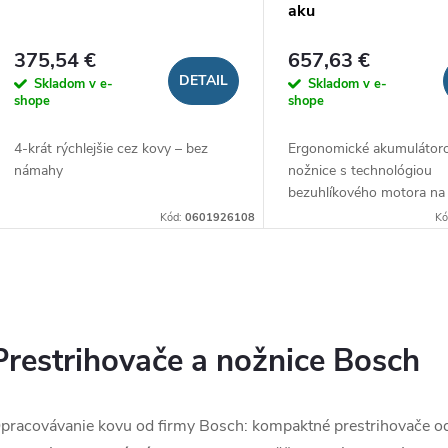
o
aku
d
d
375,54 €
657,63 €
u
DETAIL
Skladom v e-
Skladom v e-
u
shope
shope
k
4-krát rýchlejšie cez kovy – bez
Ergonomické akumulátor
k
námahy
nožnice s technológiou
t
bezuhlíkového motora na
t
strihanie plechu
Kód:
0601926108
Kó
o
o
v
O
v
v
Prestrihovače a nožnice Bosch
á
pracovávanie kovu od firmy Bosch: kompaktné prestrihovače od 