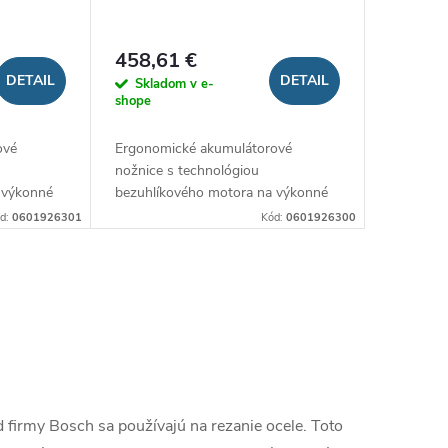
458,61 €
DETAIL
DETAIL
Skladom v e-
shope
ové
Ergonomické akumulátorové
nožnice s technológiou
 výkonné
bezuhlíkového motora na výkonné
strihanie plechu
d:
0601926301
Kód:
0601926300
firmy Bosch sa používajú na rezanie ocele. Toto