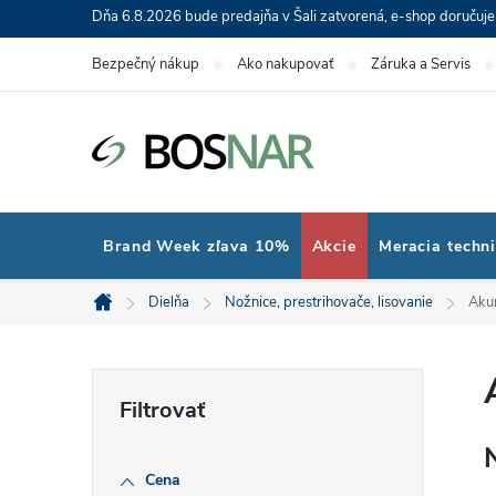
Prejsť
Dňa 6.8.2026 bude predajňa v Šali zatvorená, e-shop doručuj
na
Bezpečný nákup
Ako nakupovať
Záruka a Servis
obsah
Brand Week zľava 10%
Akcie
Meracia techn
Dielňa
Nožnice, prestrihovače, lisovanie
Akum
Domov
B
o
Cena