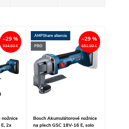
AMPShare aliancia
–29 %
–29 %
PRO
934,80 €
651,90 €
 nožnice
Bosch Akumulátorové nožnice
 E, 2x
na plech GSC 18V-16 E, solo