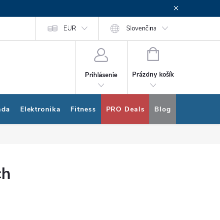
rogram
Nákup na splátky Quatro
EUR
Slovenčina
NÁKUPNÝ
KOŠÍK
Prázdny košík
Prihlásenie
ada
Elektronika
Fitness
PRO Deals
Blog
Bonus pro
ch