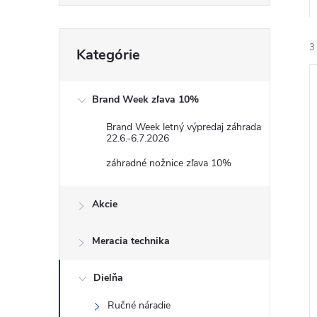
Preskočiť
3
Kategórie
kategórie
Brand Week zľava 10%
Brand Week letný výpredaj záhrada
22.6.-6.7.2026
i
záhradné nožnice zľava 10%
i
Akcie
Meracia technika
Dielňa
Ručné náradie