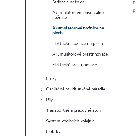
p
Strihacie nožnice
p
Akumulátorové univerzálne
nožnice
Akumulátorové nožnice na
plech
i
Elektrické nožnice na plech
Akumulátorové prestrihovače
Elektrické prestrihovače
r
Frézy
Oscilačné multifunkčné náradie
Píly
Transportné a pracovné stoly
Systém vodiacich koľajníc
Hoblíky