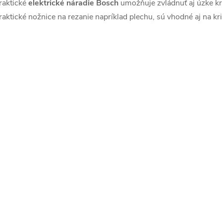
d
raktické
elektrické náradie Bosch
umožňuje zvládnuť aj úzke kr
raktické nožnice na rezanie napríklad plechu, sú vhodné aj na kr
a
c
e
p
v
k
y
v