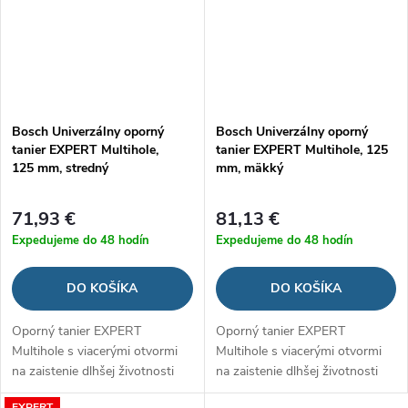
Bosch Univerzálny oporný
Bosch Univerzálny oporný
tanier EXPERT Multihole,
tanier EXPERT Multihole, 125
125 mm, stredný
mm, mäkký
71,93 €
81,13 €
Expedujeme do 48 hodín
Expedujeme do 48 hodín
DO KOŠÍKA
DO KOŠÍKA
Oporný tanier EXPERT
Oporný tanier EXPERT
Multihole s viacerými otvormi
Multihole s viacerými otvormi
na zaistenie dlhšej životnosti
na zaistenie dlhšej životnosti
brúsneho papiera
brúsneho papiera
EXPERT