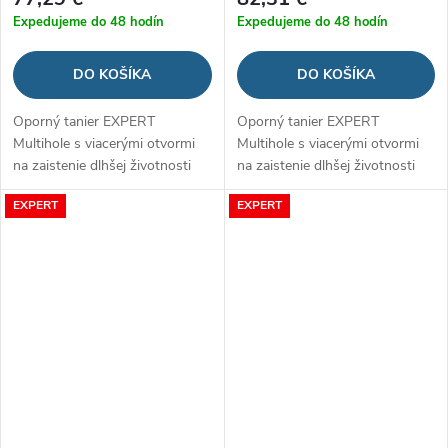
Expedujeme do 48 hodín
Expedujeme do 48 hodín
DO KOŠÍKA
DO KOŠÍKA
Oporný tanier EXPERT
Oporný tanier EXPERT
Multihole s viacerými otvormi
Multihole s viacerými otvormi
na zaistenie dlhšej životnosti
na zaistenie dlhšej životnosti
brúsneho papiera
brúsneho papiera
EXPERT
EXPERT