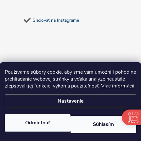
Sledovať na Instagrame
Používame súbory cookie, aby sme vám umožnili pohodlné
prehliadanie webovej stránky a vďaka analýze neustále
zlepšovali jej funkcie, výkon a použiteľnosť.
Viac informácií
Nastavenie
Copyright 2026
bosnar.sk
. Všetky práva vyhradené.
Upraviť nastavenie
cookies
Odmietnuť
Zobraziť
Súhlasím
Vytvoril Shoptet