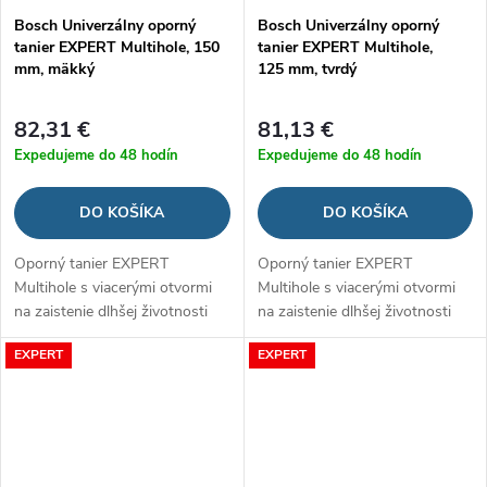
Bosch Univerzálny oporný
Bosch Univerzálny oporný
tanier EXPERT Multihole, 150
tanier EXPERT Multihole,
mm, mäkký
125 mm, tvrdý
82,31 €
81,13 €
Expedujeme do 48 hodín
Expedujeme do 48 hodín
DO KOŠÍKA
DO KOŠÍKA
Oporný tanier EXPERT
Oporný tanier EXPERT
Multihole s viacerými otvormi
Multihole s viacerými otvormi
na zaistenie dlhšej životnosti
na zaistenie dlhšej životnosti
brúsneho papiera
brúsneho papiera
EXPERT
EXPERT