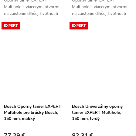
Oporný tanier EXPERT
Oporný tanier EXPERT
Multihole s viacerými otvormi
Multihole s viacerými otvormi
na zaistenie dlhšej životnosti
na zaistenie dlhšej životnosti
brúsneho papiera
brúsneho papiera
EXPERT
EXPERT
Bosch Oporný tanier EXPERT
Bosch Univerzálny oporný
Multihole pre brúsky Bosch,
tanier EXPERT Multihole,
150 mm, mäkký
150 mm, tvrdý
77,29 €
82,31 €