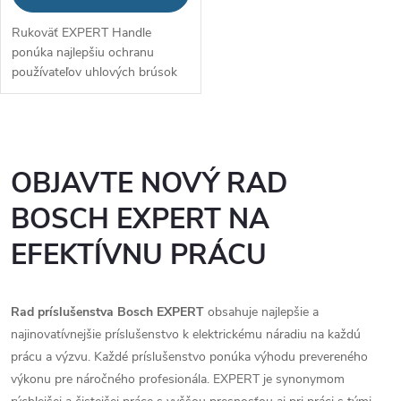
Rukoväť EXPERT Handle
ponúka najlepšiu ochranu
používateľov uhlových brúsok
O
v
OBJAVTE NOVÝ RAD
l
BOSCH EXPERT NA
á
EFEKTÍVNU PRÁCU
d
Rad príslušenstva Bosch EXPERT
obsahuje najlepšie a
a
najinovatívnejšie príslušenstvo k elektrickému náradiu na každú
c
prácu a výzvu. Každé príslušenstvo ponúka výhodu prevereného
výkonu pre náročného profesionála. EXPERT je synonymom
i