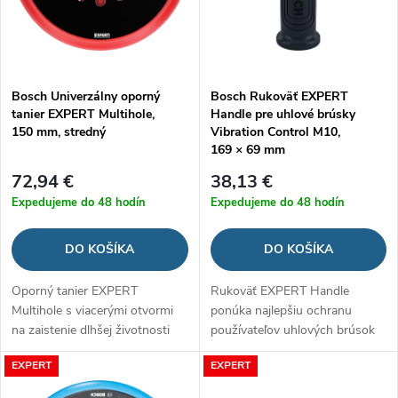
i
s
e
p
Bosch Univerzálny oporný
Bosch Rukoväť EXPERT
p
tanier EXPERT Multihole,
Handle pre uhlové brúsky
r
150 mm, stredný
Vibration Control M10,
r
169 × 69 mm
o
72,94 €
38,13 €
o
Expedujeme do 48 hodín
Expedujeme do 48 hodín
d
d
DO KOŠÍKA
DO KOŠÍKA
u
u
Oporný tanier EXPERT
Rukoväť EXPERT Handle
k
Multihole s viacerými otvormi
ponúka najlepšiu ochranu
k
na zaistenie dlhšej životnosti
používateľov uhlových brúsok
t
brúsneho papiera
t
EXPERT
EXPERT