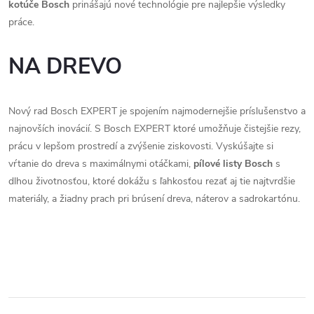
kotúče Bosch
prinášajú nové technológie pre najlepšie výsledky
u
práce.
NA DREVO
Nový rad Bosch EXPERT je spojením najmodernejšie príslušenstvo a
najnovších inovácií. S Bosch EXPERT ktoré umožňuje čistejšie rezy,
prácu v lepšom prostredí a zvýšenie ziskovosti. Vyskúšajte si
vŕtanie do dreva s maximálnymi otáčkami,
pílové listy Bosch
s
dlhou životnosťou, ktoré dokážu s ľahkosťou rezať aj tie najtvrdšie
materiály, a žiadny prach pri brúsení dreva, náterov a sadrokartónu.