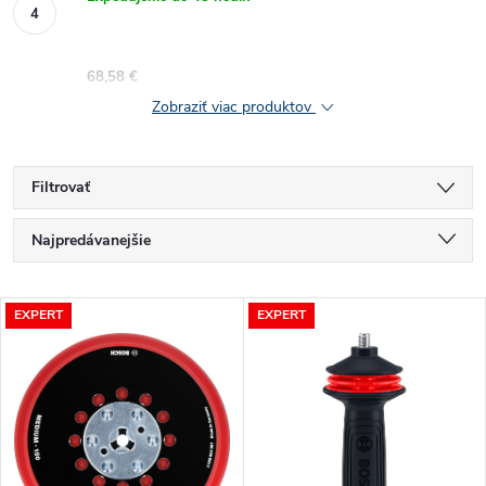
68,58 €
Zobraziť viac produktov
Filtrovať
R
Najpredávanejšie
a
Odporúčame
V
EXPERT
EXPERT
Najlacnejšie
d
ý
Najdrahšie
e
p
Abecedne
n
i