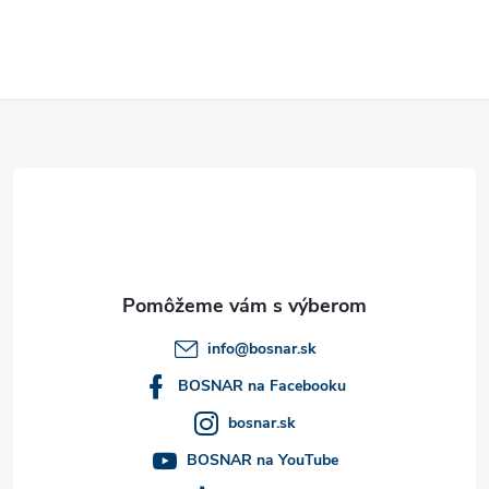
Z
á
p
ä
t
info
@
bosnar.sk
i
BOSNAR na Facebooku
bosnar.sk
e
BOSNAR na YouTube