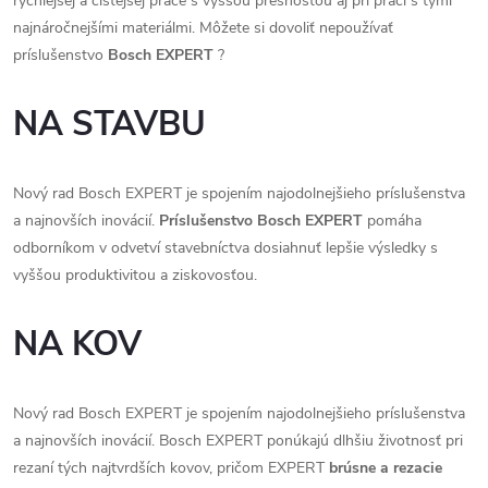
rýchlejšej a čistejšej práce s vyššou presnosťou aj pri práci s tými
e
najnáročnejšími materiálmi. Môžete si dovoliť nepoužívať
príslušenstvo
Bosch EXPERT
?
p
NA STAVBU
r
v
Nový rad Bosch EXPERT je spojením najodolnejšieho príslušenstva
k
a najnovších inovácií.
Príslušenstvo Bosch EXPERT
pomáha
y
odborníkom v odvetví stavebníctva dosiahnuť lepšie výsledky s
vyššou produktivitou a ziskovosťou.
v
ý
NA KOV
p
Nový rad Bosch EXPERT je spojením najodolnejšieho príslušenstva
i
a najnovších inovácií. Bosch EXPERT ponúkajú dlhšiu životnosť pri
s
rezaní tých najtvrdších kovov, pričom EXPERT
brúsne a rezacie