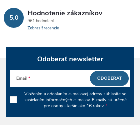
Hodnotenie zákazníkov
5,0
961 hodnotení
Zobraziť recenzie
Odoberať newsletter
Email
ODOBERAŤ
Vložením a odoslaním e-mailovej adresy súhlasíte so
zasielaním informačných e-mailov. E-maily sú určené
pre osoby staršie ako 16 rokov.