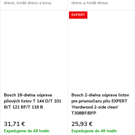
drevo, tvrdé drevo a kovy.
drevo a tvrdé drevo.
EXPERT
Bosch 18-dielna súprava
Bosch 2-dielna súprava listov
pílových listov T 144 D/T 101
pre priamočiaru pílu EXPERT
B/T 121 BF/T 118 B
‘Hardwood 2-side clean‘
T308BF/BFP
31,71 €
25,93 €
Expedujeme do 48 hodín
Expedujeme do 48 hodín