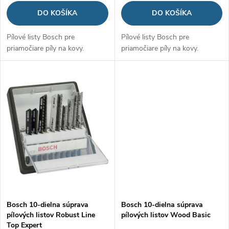
d
DO KOŠÍKA
DO KOŠÍKA
u
u
Pílové listy Bosch pre
Pílové listy Bosch pre
k
priamočiare píly na kovy.
priamočiare píly na kovy.
k
t
t
o
o
v
v
Bosch 10-dielna súprava
Bosch 10-dielna súprava
pílových listov Robust Line
pílových listov Wood Basic
Top Expert