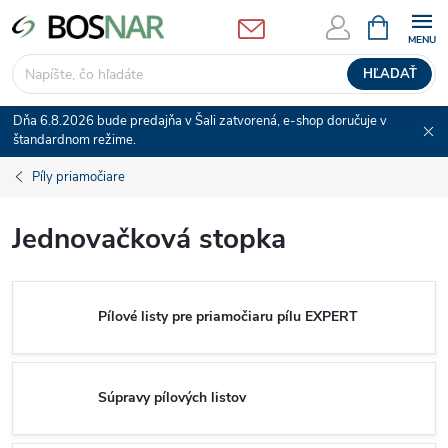
Prejsť
NÁKUPN
KOŠÍK
na
obsah
HĽADAŤ
Dňa 6.8.2026 bude predajňa v Šali zatvorená, e-shop doručuje v
štandardnom režime.
Píly priamočiare
Jednovačková stopka
Pílové listy pre priamočiaru pílu EXPERT
Súpravy pílových listov