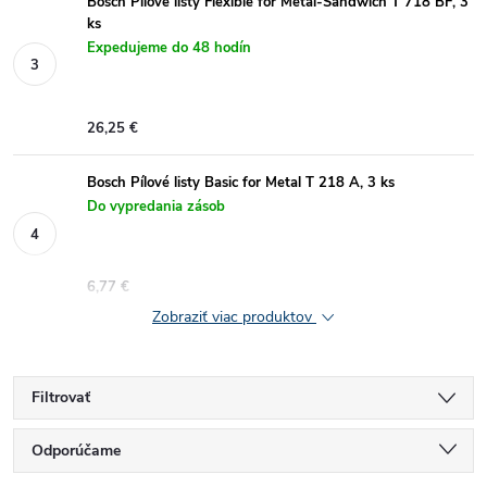
Bosch Pílové listy Flexible for Metal-Sandwich T 718 BF, 3
ks
Expedujeme do 48 hodín
26,25 €
Bosch Pílové listy Basic for Metal T 218 A, 3 ks
Do vypredania zásob
6,77 €
Zobraziť viac produktov
Filtrovať
R
Odporúčame