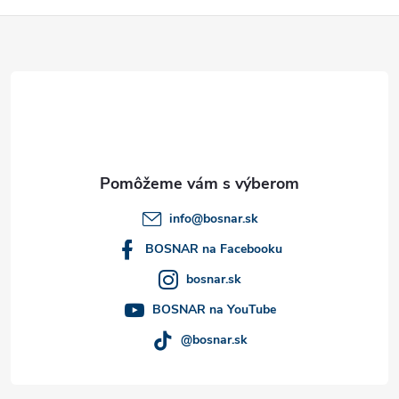
Z
á
p
ä
t
info
@
bosnar.sk
i
BOSNAR na Facebooku
bosnar.sk
e
BOSNAR na YouTube
@bosnar.sk