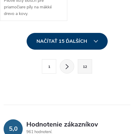
Pílové listy Bosch pre
priamočiare píly na mäkké
drevo a kovy.
O
NAČÍTAŤ 15 ĎALŠÍCH
v
l
S
1
12
t
á
r
d
á
a
n
k
c
o
i
v
Hodnotenie zákazníkov
5,0
a
961 hodnotení