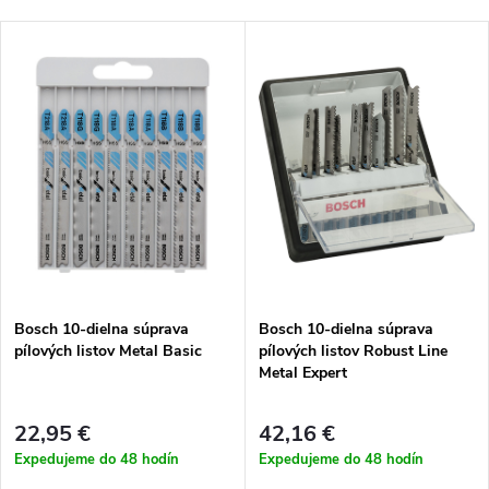
a
Najlacnejšie
V
Najdrahšie
d
ý
Najpredávanejšie
e
p
Abecedne
n
i
i
s
e
p
Bosch 10-dielna súprava
Bosch 10-dielna súprava
p
pílových listov Metal Basic
pílových listov Robust Line
r
Metal Expert
r
o
22,95 €
42,16 €
o
Expedujeme do 48 hodín
Expedujeme do 48 hodín
d