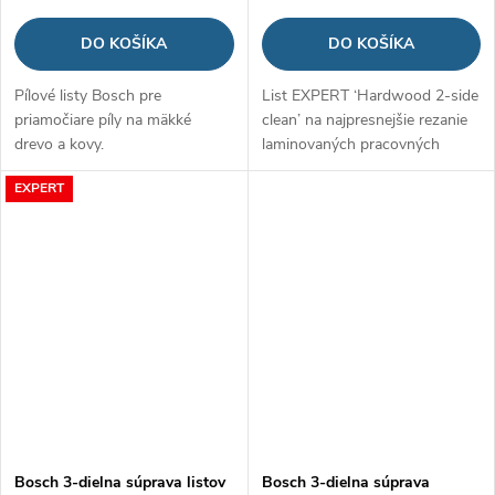
DO KOŠÍKA
DO KOŠÍKA
Pílové listy Bosch pre
List EXPERT ‘Hardwood 2-side
priamočiare píly na mäkké
clean’ na najpresnejšie rezanie
drevo a kovy.
laminovaných pracovných
dosiek bez trhania
EXPERT
Bosch 3-dielna súprava listov
Bosch 3-dielna súprava