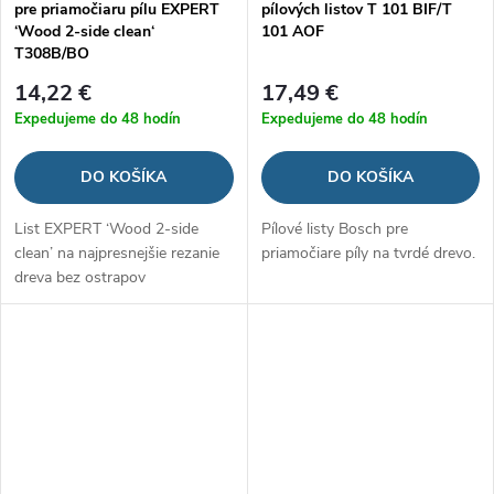
pre priamočiaru pílu EXPERT
pílových listov T 101 BIF/T
‘Wood 2-side clean‘
101 AOF
T308B/BO
14,22 €
17,49 €
Expedujeme do 48 hodín
Expedujeme do 48 hodín
DO KOŠÍKA
DO KOŠÍKA
List EXPERT ‘Wood 2-side
Pílové listy Bosch pre
clean’ na najpresnejšie rezanie
priamočiare píly na tvrdé drevo.
dreva bez ostrapov