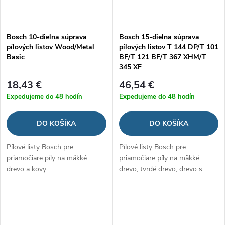
Bosch 10-dielna súprava
Bosch 15-dielna súprava
pílových listov Wood/Metal
pílových listov T 144 DP/T 101
Basic
BF/T 121 BF/T 367 XHM/T
345 XF
18,43 €
46,54 €
Expedujeme do 48 hodín
Expedujeme do 48 hodín
DO KOŠÍKA
DO KOŠÍKA
Pílové listy Bosch pre
Pílové listy Bosch pre
priamočiare píly na mäkké
priamočiare píly na mäkké
drevo a kovy.
drevo, tvrdé drevo, drevo s
kovmi a kovy.