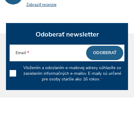
e
n
Zobraziť recenzie
p
i
e
r
v
Odoberať newsletter
k
Email
ODOBERAŤ
y
Vložením a odoslaním e-mailovej adresy súhlasíte so
v
zasielaním informačných e-mailov. E-maily sú určené
pre osoby staršie ako 16 rokov.
ý
p
i
s
u