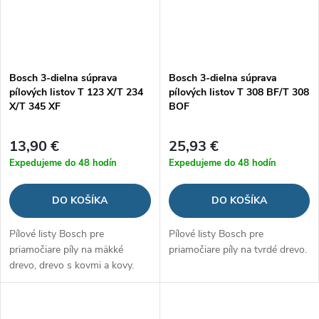
Bosch 3-dielna súprava
Bosch 3-dielna súprava
pílových listov T 123 X/T 234
pílových listov T 308 BF/T 308
X/T 345 XF
BOF
13,90 €
25,93 €
Expedujeme do 48 hodín
Expedujeme do 48 hodín
DO KOŠÍKA
DO KOŠÍKA
Pílové listy Bosch pre
Pílové listy Bosch pre
priamočiare píly na mäkké
priamočiare píly na tvrdé drevo.
drevo, drevo s kovmi a kovy.