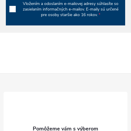
r
Vložením a odoslaním e-mailovej adresy súhlasíte so
v
zasielaním informačných e-mailov. E-maily sú určené
pre osoby staršie ako 16 rokov.
k
y
v
ý
p
Z
i
á
s
u
p
ä