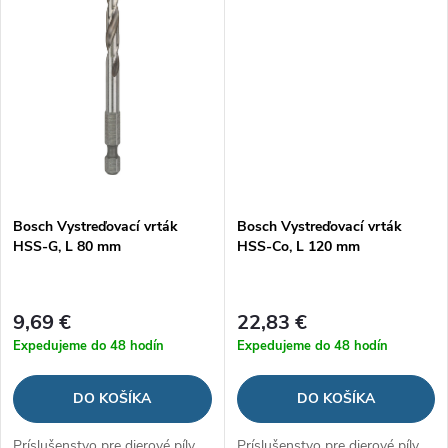
o
v
v
Bosch Vystreďovací vrták
Bosch Vystreďovací vrták
HSS-G, L 80 mm
HSS-Co, L 120 mm
9,69 €
22,83 €
Expedujeme do 48 hodín
Expedujeme do 48 hodín
DO KOŠÍKA
DO KOŠÍKA
Príslušenstvo pre dierové píly
Príslušenstvo pre dierové píly