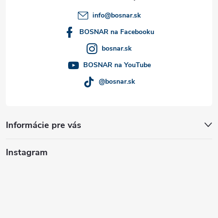
t
info
@
bosnar.sk
i
BOSNAR na Facebooku
bosnar.sk
e
BOSNAR na YouTube
@bosnar.sk
Informácie pre vás
Instagram