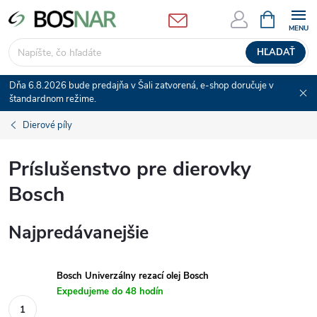
Prejsť
NÁKUPN
KOŠÍK
na
obsah
HĽADAŤ
Dňa 6.8.2026 bude predajňa v Šali zatvorená, e-shop doručuje v
štandardnom režime.
Dierové píly
Príslušenstvo pre dierovky
Bosch
Najpredávanejšie
Bosch Univerzálny rezací olej Bosch
Expedujeme do 48 hodín