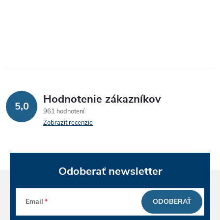
O
v
l
á
Hodnotenie zákazníkov
d
5,0
961 hodnotení
a
Zobraziť recenzie
c
i
Odoberať newsletter
e
p
Email
ODOBERAŤ