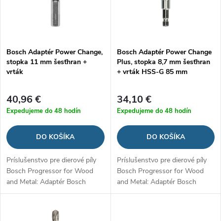
i
s
e
p
Bosch Adaptér Power Change,
Bosch Adaptér Power Change
p
stopka 11 mm šesťhran +
Plus, stopka 8,7 mm šesťhran
r
vrták
+ vrták HSS-G 85 mm
r
o
40,96 €
34,10 €
o
Expedujeme do 48 hodín
Expedujeme do 48 hodín
d
d
DO KOŠÍKA
DO KOŠÍKA
u
u
Príslušenstvo pre dierové píly
Príslušenstvo pre dierové píly
k
Bosch Progressor for Wood
Bosch Progressor for Wood
k
and Metal: Adaptér Bosch
and Metal: Adaptér Bosch
t
Power Change Heavy Duty s
Power Change Plus s
t
vystreďovacím vrtákom.
vystreďovacím vrtákom.
o