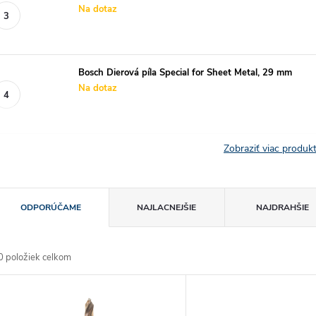
Na dotaz
Bosch Dierová píla Special for Sheet Metal, 29 mm
Na dotaz
Zobraziť viac produ
R
ODPORÚČAME
NAJLACNEJŠIE
NAJDRAHŠIE
a
0
položiek celkom
d
V
e