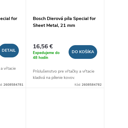
ecial for
Bosch Dierová píla Special for
Sheet Metal, 21 mm
16,56 €
DETAIL
DO KOŠÍKA
Expedujeme do
48 hodín
 a vŕtacie
Príslušenstvo pre vŕtačky a vŕtacie
kladivá na pílenie kovov.
d:
2608584781
Kód:
2608584782