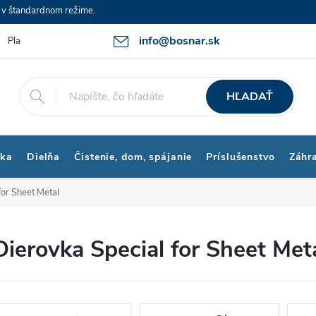
e v štandardnom režime.
info@bosnar.sk
Platby a Doprava
Kontakty
Obchodné podmienky
Bonus p
HĽADAŤ
ika
Dielňa
Čistenie, dom, spájanie
Príslušenstvo
Záhr
for Sheet Metal
Dierovka Special for Sheet Met