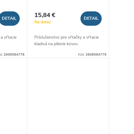
15,84 €
DETAIL
DETAIL
Na dotaz
 a vŕtacie
Príslušenstvo pre vŕtačky a vŕtacie
kladivá na pílenie kovov.
d:
2608584778
Kód:
2608584779