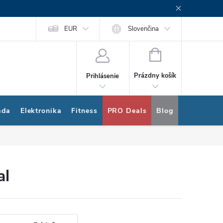
rogram
Nákup na splátky Quatro
EUR
Slovenčina
NÁKUPNÝ
KOŠÍK
Prázdny košík
Prihlásenie
ada
Elektronika
Fitness
PRO Deals
Blog
Bonus pro
al