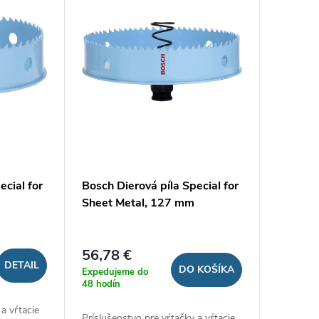
ecial for
Bosch Dierová píla Special for
Sheet Metal, 127 mm
56,78 €
DETAIL
DO KOŠÍKA
Expedujeme do
48 hodín
 a vŕtacie
Príslušenstvo pre vŕtačky a vŕtacie