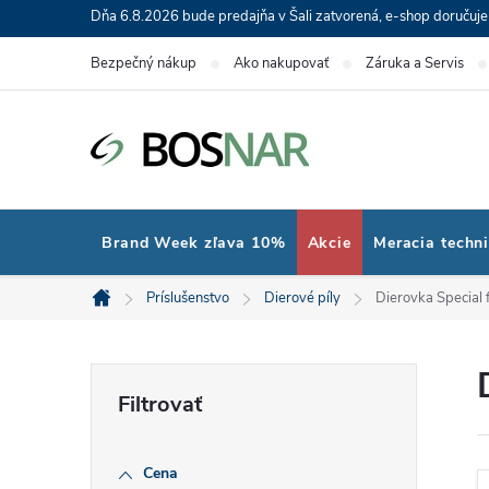
Prejsť
Dňa 6.8.2026 bude predajňa v Šali zatvorená, e-shop doručuj
na
Bezpečný nákup
Ako nakupovať
Záruka a Servis
obsah
Brand Week zľava 10%
Akcie
Meracia techn
Príslušenstvo
Dierové píly
Dierovka Special 
Domov
B
o
Cena