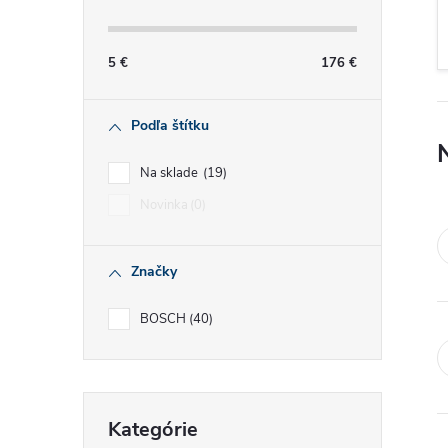
č
n
5
€
176
€
ý
Podľa štítku
p
Na sklade
19
a
Novinka
0
n
Značky
e
BOSCH
40
l
Preskočiť
Kategórie
kategórie