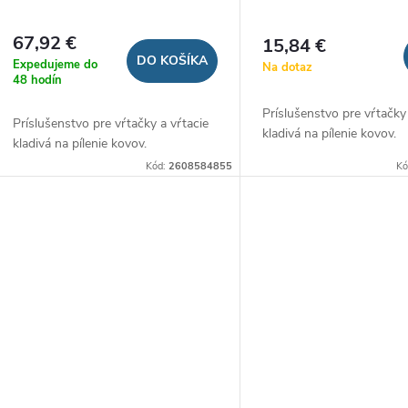
67,92 €
15,84 €
DO KOŠÍKA
Expedujeme do
Na dotaz
48 hodín
Príslušenstvo pre vŕtačky
Príslušenstvo pre vŕtačky a vŕtacie
kladivá na pílenie kovov.
kladivá na pílenie kovov.
Kód:
2608584855
Kó