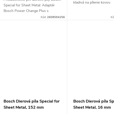
k
kladivá na pílenie kovov.
Special for Sheet Metal: Adaptér
t
Bosch Power Change Plus s
t
vystreďovacím vrtákom.
Kód:
2608594256
Kó
o
o
v
v
Bosch Dierová píla Special for
Bosch Dierová píla Sp
Sheet Metal, 152 mm
Sheet Metal, 16 mm