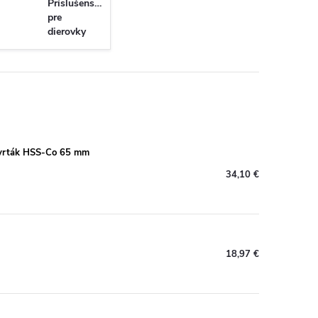
Príslušenstvo
pre
dierovky
Special for
Sheet Metal
 vrták HSS-Co 65 mm
34,10 €
18,97 €