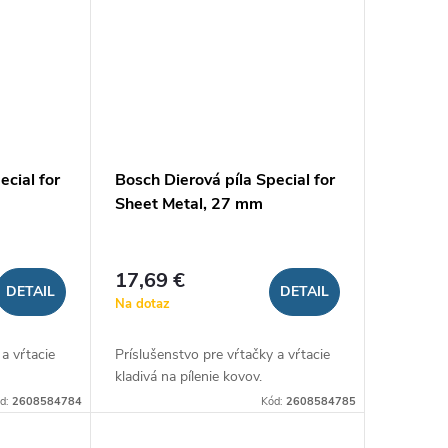
ecial for
Bosch Dierová píla Special for
Sheet Metal, 27 mm
17,69 €
DETAIL
DETAIL
Na dotaz
 a vŕtacie
Príslušenstvo pre vŕtačky a vŕtacie
kladivá na pílenie kovov.
d:
2608584784
Kód:
2608584785