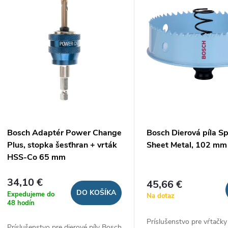
ý
n
p
e
s
p
p
r
r
Bosch Adaptér Power Change
Bosch Dierová píla Sp
o
Plus, stopka šesťhran + vrták
Sheet Metal, 102 mm
o
HSS-Co 65 mm
d
d
34,10 €
45,66 €
u
DO KOŠÍKA
Expedujeme do
Na dotaz
u
48 hodín
k
Príslušenstvo pre vŕtačky
Príslušenstvo pre dierové píly Bosch