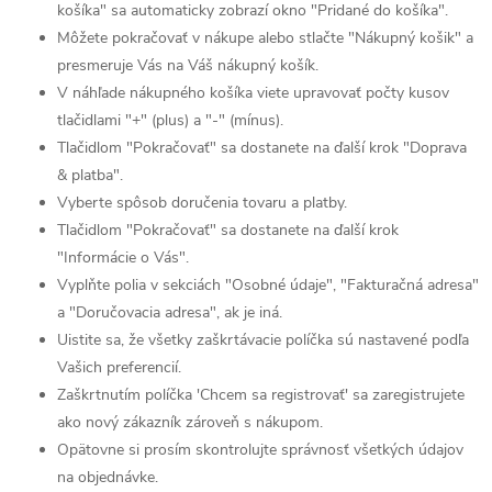
košíka" sa automaticky zobrazí okno "Pridané do košíka".
Môžete pokračovať v nákupe alebo stlačte "Nákupný košik" a
presmeruje Vás na Váš nákupný košík.
V náhľade nákupného košíka viete upravovať počty kusov
tlačidlami "+" (plus) a "-" (mínus).
Tlačidlom "Pokračovať" sa dostanete na ďalší krok "Doprava
& platba".
Vyberte spôsob doručenia tovaru a platby.
Tlačidlom "Pokračovať" sa dostanete na ďalší krok
"Informácie o Vás".
Vyplňte polia v sekciách "Osobné údaje", "Fakturačná adresa"
a "Doručovacia adresa", ak je iná.
Uistite sa, že všetky zaškrtávacie políčka sú nastavené podľa
Vašich preferencií.
Zaškrtnutím políčka 'Chcem sa registrovať' sa zaregistrujete
ako nový zákazník zároveň s nákupom.
Opätovne si prosím skontrolujte správnosť všetkých údajov
na objednávke.