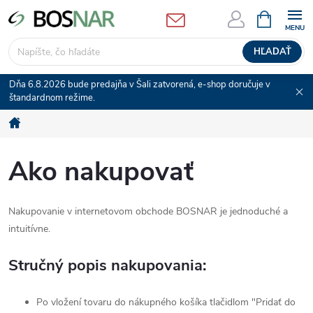
Prejsť
NÁKUPN
KOŠÍK
na
obsah
HĽADAŤ
Dňa 6.8.2026 bude predajňa v Šali zatvorená, e-shop doručuje v
štandardnom režime.
Domov
Ako nakupovať
Nakupovanie v internetovom obchode BOSNAR je jednoduché a
intuitívne.
Stručný popis nakupovania:
Po vložení tovaru do nákupného košíka tlačidlom "Pridať do