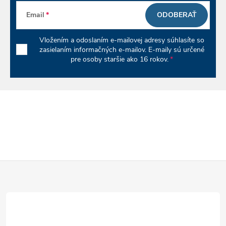
Email
ODOBERAŤ
Vložením a odoslaním e-mailovej adresy súhlasíte so
zasielaním informačných e-mailov. E-maily sú určené
pre osoby staršie ako 16 rokov.
Z
á
p