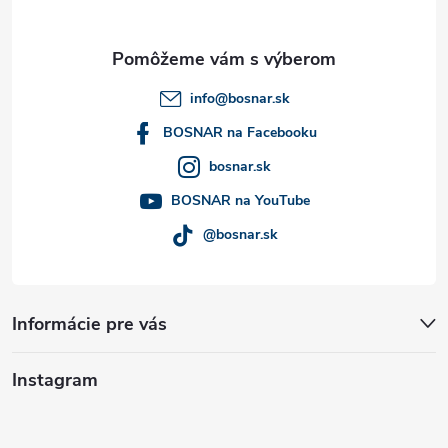
ä
t
info
@
bosnar.sk
i
BOSNAR na Facebooku
bosnar.sk
e
BOSNAR na YouTube
@bosnar.sk
Informácie pre vás
Instagram