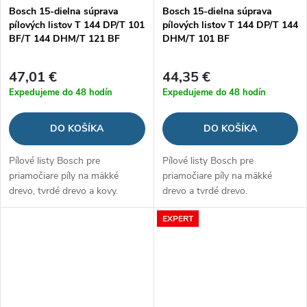
Bosch 15-dielna súprava
Bosch 15-dielna súprava
pílových listov T 144 DP/T 101
pílových listov T 144 DP/T 144
BF/T 144 DHM/T 121 BF
DHM/T 101 BF
47,01 €
44,35 €
Expedujeme do 48 hodín
Expedujeme do 48 hodín
DO KOŠÍKA
DO KOŠÍKA
Pílové listy Bosch pre
Pílové listy Bosch pre
priamočiare píly na mäkké
priamočiare píly na mäkké
drevo, tvrdé drevo a kovy.
drevo a tvrdé drevo.
EXPERT