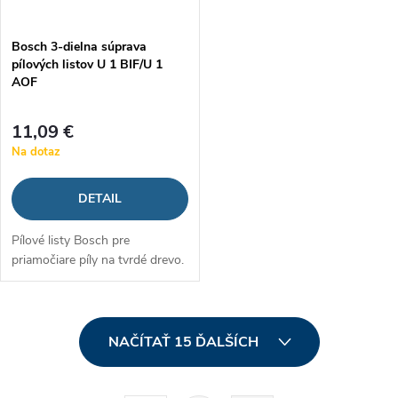
Bosch 3-dielna súprava
pílových listov U 1 BIF/U 1
AOF
11,09 €
Na dotaz
DETAIL
Pílové listy Bosch pre
priamočiare píly na tvrdé drevo.
O
NAČÍTAŤ 15 ĎALŠÍCH
v