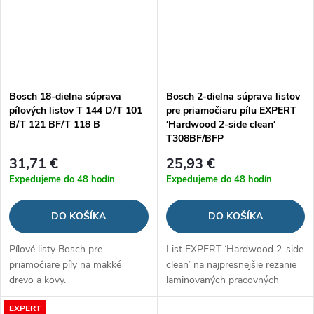
Bosch 18-dielna súprava
Bosch 2-dielna súprava listov
pílových listov T 144 D/T 101
pre priamočiaru pílu EXPERT
B/T 121 BF/T 118 B
‘Hardwood 2-side clean‘
T308BF/BFP
31,71 €
25,93 €
Expedujeme do 48 hodín
Expedujeme do 48 hodín
DO KOŠÍKA
DO KOŠÍKA
Pílové listy Bosch pre
List EXPERT ‘Hardwood 2-side
priamočiare píly na mäkké
clean’ na najpresnejšie rezanie
drevo a kovy.
laminovaných pracovných
dosiek bez trhania
EXPERT