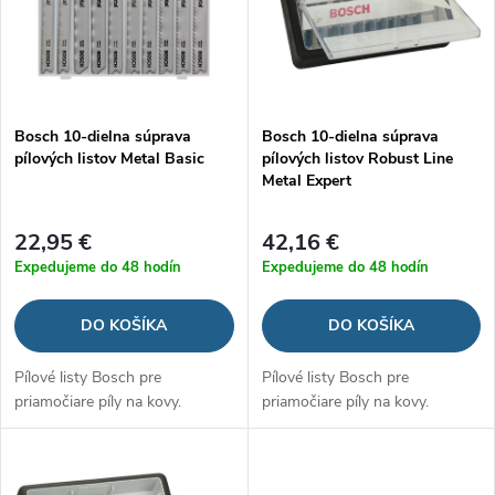
i
i
s
e
p
Bosch 10-dielna súprava
Bosch 10-dielna súprava
p
pílových listov Metal Basic
pílových listov Robust Line
r
Metal Expert
r
o
22,95 €
42,16 €
o
Expedujeme do 48 hodín
Expedujeme do 48 hodín
d
d
DO KOŠÍKA
DO KOŠÍKA
u
u
Pílové listy Bosch pre
Pílové listy Bosch pre
k
priamočiare píly na kovy.
priamočiare píly na kovy.
k
t
t