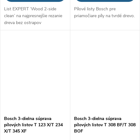
List EXPERT ‘Wood 2-side
Pílové listy Bosch pre
clean’ na najpresnejšie rezanie
priamočiare píly na tvrdé drevo.
dreva bez ostrapov
Bosch 3-dielna súprava
Bosch 3-dielna súprava
pílových listov T 123 X/T 234
pílových listov T 308 BF/T 308
X/T 345 XF
BOF