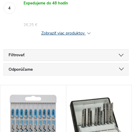
Expedujeme do 48 hodín
26,25 €
Zobraziť viac produktov
Filtrovať
R
Odporúčame
a
Najlacnejšie
V
Najdrahšie
d
ý
Najpredávanejšie
e
p
Abecedne
n