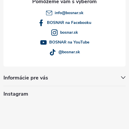
t
info
@
bosnar.sk
i
BOSNAR na Facebooku
bosnar.sk
e
BOSNAR na YouTube
@bosnar.sk
Informácie pre vás
Instagram