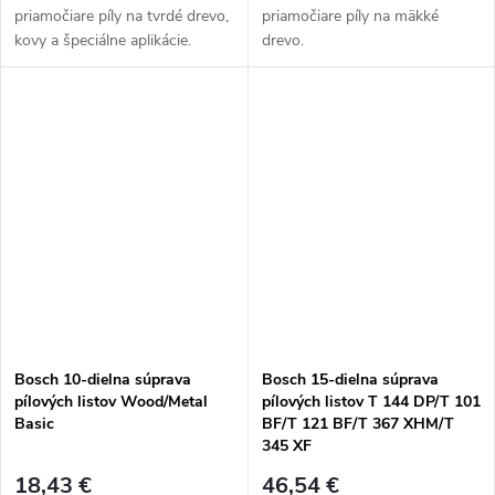
priamočiare píly na tvrdé drevo,
priamočiare píly na mäkké
kovy a špeciálne aplikácie.
drevo.
Bosch 10-dielna súprava
Bosch 15-dielna súprava
pílových listov Wood/Metal
pílových listov T 144 DP/T 101
Basic
BF/T 121 BF/T 367 XHM/T
345 XF
18,43 €
46,54 €