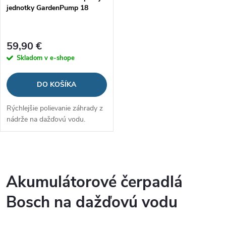
jednotky GardenPump 18
59,90 €
Skladom v e-shope
DO KOŠÍKA
Rýchlejšie polievanie záhrady z
nádrže na dažďovú vodu.
O
v
Akumulátorové čerpadlá
l
Bosch na dažďovú vodu
á