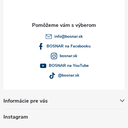
p
ä
t
info
@
bosnar.sk
i
BOSNAR na Facebooku
bosnar.sk
e
BOSNAR na YouTube
@bosnar.sk
Informácie pre vás
Instagram