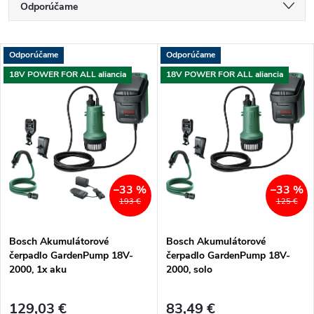
R
Odporúčame
a
Najlacnejšie
V
Odporúčame
Odporúčame
Najdrahšie
d
18V POWER FOR ALL aliancia
18V POWER FOR ALL aliancia
ý
Najpredávanejšie
e
p
Abecedne
n
i
i
s
–33 %
–33 %
193 €
125 €
e
p
Bosch Akumulátorové
Bosch Akumulátorové
p
čerpadlo GardenPump 18V-
čerpadlo GardenPump 18V-
r
2000, 1x aku
2000, solo
r
o
129,03 €
83,49 €