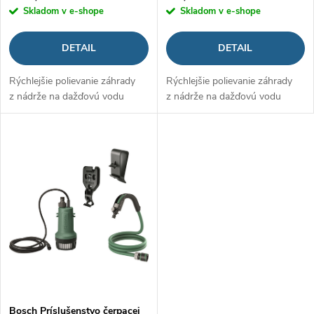
o
Skladom v e-shope
Skladom v e-shope
d
d
DETAIL
DETAIL
u
u
Rýchlejšie polievanie záhrady
Rýchlejšie polievanie záhrady
k
z nádrže na dažďovú vodu
z nádrže na dažďovú vodu
k
t
t
o
o
v
v
Bosch Príslušenstvo čerpacej