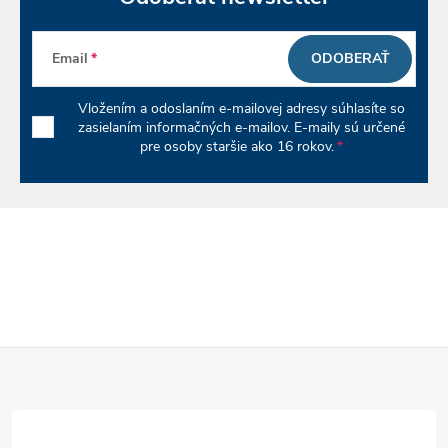
ý
p
Email
ODOBERAŤ
i
Vložením a odoslaním e-mailovej adresy súhlasíte so
zasielaním informačných e-mailov. E-maily sú určené
s
pre osoby staršie ako 16 rokov.
u
Z
á