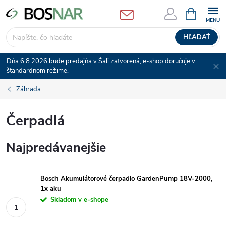
Prejsť
NÁKUPN
KOŠÍK
na
obsah
HĽADAŤ
Dňa 6.8.2026 bude predajňa v Šali zatvorená, e-shop doručuje v
štandardnom režime.
Záhrada
Čerpadlá
Najpredávanejšie
Bosch Akumulátorové čerpadlo GardenPump 18V-2000,
1x aku
Skladom v e-shope