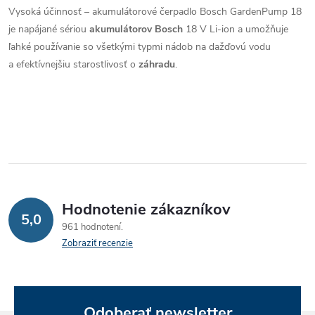
Vysoká účinnosť – akumulátorové čerpadlo Bosch GardenPump 18
d
je napájané sériou
akumulátorov Bosch
18 V Li-ion a umožňuje
a
ľahké používanie so všetkými typmi nádob na dažďovú vodu
a efektívnejšiu starostlivosť o
záhradu
.
c
i
e
p
r
Hodnotenie zákazníkov
v
5,0
961 hodnotení
k
Zobraziť recenzie
y
v
Odoberať newsletter