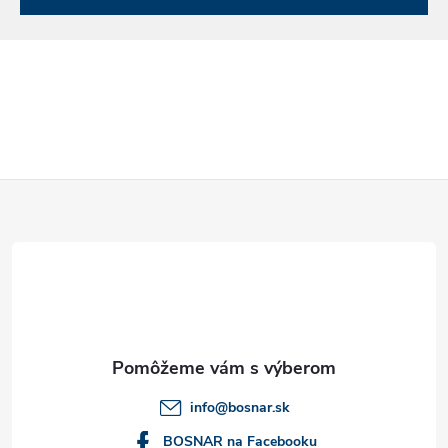
Z
á
p
ä
t
info
@
bosnar.sk
BOSNAR na Facebooku