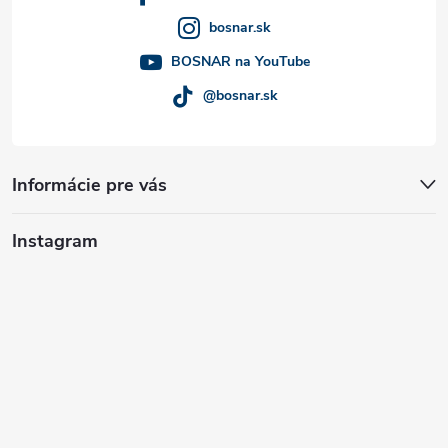
i
bosnar.sk
e
BOSNAR na YouTube
@bosnar.sk
Informácie pre vás
Instagram