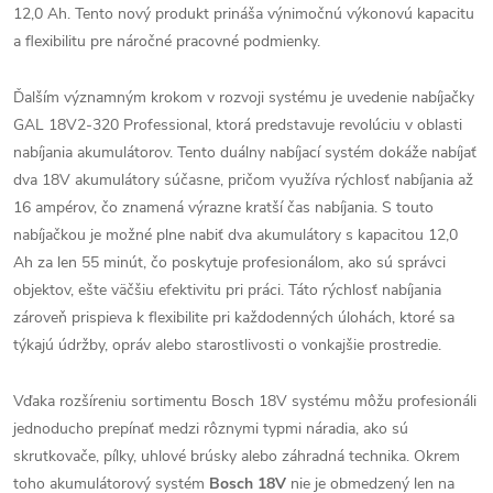
12,0 Ah. Tento nový produkt prináša výnimočnú výkonovú kapacitu
a flexibilitu pre náročné pracovné podmienky.
Ďalším významným krokom v rozvoji systému je uvedenie nabíjačky
GAL 18V2-320 Professional, ktorá predstavuje revolúciu v oblasti
nabíjania akumulátorov. Tento duálny nabíjací systém dokáže nabíjať
dva 18V akumulátory súčasne, pričom využíva rýchlosť nabíjania až
16 ampérov, čo znamená výrazne kratší čas nabíjania. S touto
nabíjačkou je možné plne nabiť dva akumulátory s kapacitou 12,0
Ah za len 55 minút, čo poskytuje profesionálom, ako sú správci
objektov, ešte väčšiu efektivitu pri práci. Táto rýchlosť nabíjania
zároveň prispieva k flexibilite pri každodenných úlohách, ktoré sa
týkajú údržby, opráv alebo starostlivosti o vonkajšie prostredie.
Vďaka rozšíreniu sortimentu Bosch 18V systému môžu profesionáli
jednoducho prepínať medzi rôznymi typmi náradia, ako sú
skrutkovače, pílky, uhlové brúsky alebo záhradná technika. Okrem
toho akumulátorový systém
Bosch 18V
nie je obmedzený len na