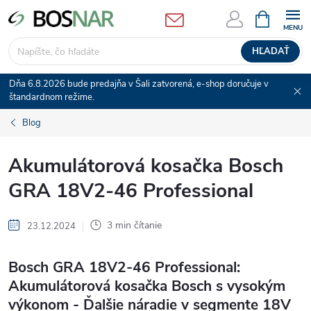
Prejsť
NÁKUPN
KOŠÍK
na
obsah
HĽADAŤ
Dňa 6.8.2026 bude predajňa v Šali zatvorená, e-shop doručuje v
štandardnom režime.
Blog
Akumulátorová kosačka Bosch
GRA 18V2-46 Professional
3 min čítanie
23.12.2024
Bosch GRA 18V2-46 Professional:
Akumulátorová kosačka Bosch s vysokým
výkonom - Ďalšie náradie v segmente 18V