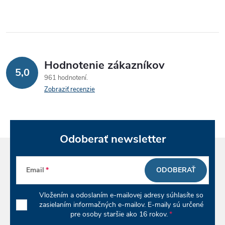
Hodnotenie zákazníkov
5,0
961 hodnotení
Zobraziť recenzie
Odoberať newsletter
Email
ODOBERAŤ
Vložením a odoslaním e-mailovej adresy súhlasíte so
zasielaním informačných e-mailov. E-maily sú určené
pre osoby staršie ako 16 rokov.