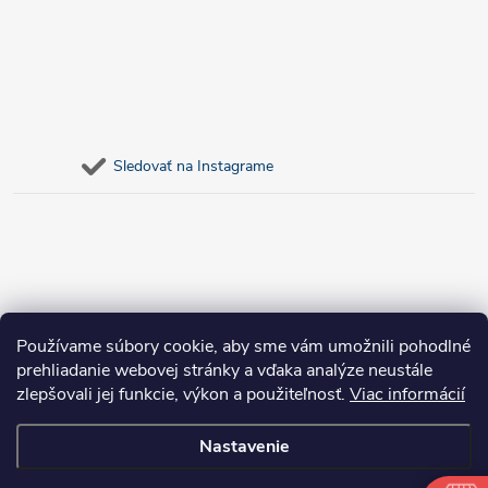
Sledovať na Instagrame
Používame súbory cookie, aby sme vám umožnili pohodlné
prehliadanie webovej stránky a vďaka analýze neustále
zlepšovali jej funkcie, výkon a použiteľnosť.
Viac informácií
Nastavenie
Copyright 2026
bosnar.sk
. Všetky práva vyhradené.
Upraviť nastavenie