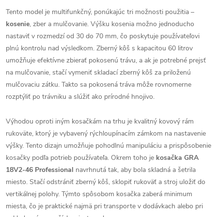
Tento model je multifunkčný, ponúkajúc tri možnosti použitia –
kosenie
, zber a mulčovanie. Výšku kosenia možno jednoducho
nastaviť v rozmedzí od 30 do 70 mm, čo poskytuje používateľovi
plnú kontrolu nad výsledkom. Zberný kôš s kapacitou 60 litrov
umožňuje efektívne zbierať pokosenú trávu, a ak je potrebné prejsť
na mulčovanie, stačí vymeniť skladací zberný kôš za priloženú
mulčovaciu zátku. Takto sa pokosená tráva môže rovnomerne
rozptýliť po trávniku a slúžiť ako prírodné hnojivo.
Výhodou oproti iným kosačkám na trhu je kvalitný kovový rám
rukoväte, ktorý je vybavený rýchloupínacím zámkom na nastavenie
výšky. Tento dizajn umožňuje pohodlnú manipuláciu a prispôsobenie
kosačky podľa potrieb používateľa. Okrem toho je
kosačka GRA
18V2-46 Professional
navrhnutá tak, aby bola skladná a šetrila
miesto. Stačí odstrániť zberný kôš, sklopiť rukoväť a stroj uložiť do
vertikálnej polohy. Týmto spôsobom kosačka zaberá minimum
miesta, čo je praktické najmä pri transporte v dodávkach alebo pri