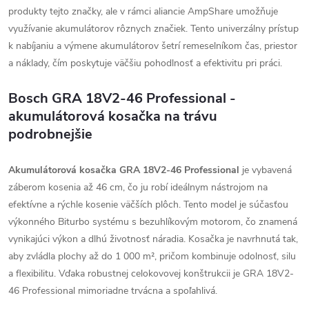
produkty tejto značky, ale v rámci aliancie AmpShare umožňuje
využívanie akumulátorov rôznych značiek. Tento univerzálny prístup
k nabíjaniu a výmene akumulátorov šetrí remeselníkom čas, priestor
a náklady, čím poskytuje väčšiu pohodlnosť a efektivitu pri práci.
Bosch GRA 18V2-46 Professional -
akumulátorová kosačka na trávu
podrobnejšie
Akumulátorová kosačka GRA 18V2-46 Professional
je vybavená
záberom kosenia až 46 cm, čo ju robí ideálnym nástrojom na
efektívne a rýchle kosenie väčších plôch. Tento model je súčasťou
výkonného Biturbo systému s bezuhlíkovým motorom, čo znamená
vynikajúci výkon a dlhú životnosť náradia. Kosačka je navrhnutá tak,
aby zvládla plochy až do 1 000 m², pričom kombinuje odolnosť, silu
a flexibilitu. Vďaka robustnej celokovovej konštrukcii je GRA 18V2-
46 Professional mimoriadne trvácna a spoľahlivá.