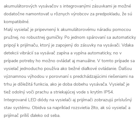
akumulátorových vysávačov s integrovanými zásuvkami je možné
dodatočne namontovať u rôznych výrobcov za predpokladu, že sú
kompatibilné.
Malý vysielač je pripevnený k akumulátorovému náradiu pomocou
pružnej, no robustnej gumičky. Po jednom spárovaní sa automaticky
pripojí k prijímaču, ktorý je zapojený do zásuvky na vysávači. Vďaka
detekcii vibrácií sa vysávač zapína a vypína automaticky, no v
prípade potreby ho možno ovládať aj manuálne. V tomto prípade sa
vysielač jednoducho používa ako bežné diaľkové ovládanie. Ďalšou
významnou výhodou v porovnaní s predchádzajúcimi riešeniami na
trhu je dôležitá funkcia, ako je doba dobehu vysávača. Vysielač je
tiež odolný voči prachu a striekajúcej vode s krytím IP54.
Integrované LED diódy na vysielači aj prijímači zobrazujú príslušný
stav systému. Obidva sa napríklad rozsvietia žlto, ak sú vysielač a
prijímač príliš ďaleko od seba.