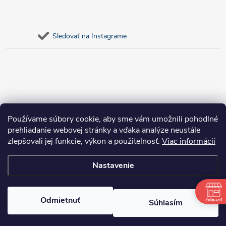
Sledovať na Instagrame
Používame súbory cookie, aby sme vám umožnili pohodlné
prehliadanie webovej stránky a vďaka analýze neustále
zlepšovali jej funkcie, výkon a použiteľnosť.
Viac informácií
Nastavenie
Copyright 2026
bosnar.sk
. Všetky práva vyhradené.
Upraviť nastavenie
cookies
Odmietnuť
Zobraziť
Súhlasím
Vytvoril Shoptet