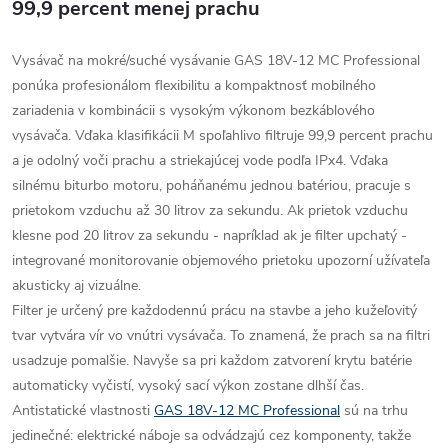
99,9 percent menej prachu
Vysávač na mokré/suché vysávanie GAS 18V-12 MC Professional
ponúka profesionálom flexibilitu a kompaktnosť mobilného
zariadenia v kombinácii s vysokým výkonom bezkáblového
vysávača. Vďaka klasifikácii M spoľahlivo filtruje 99,9 percent prachu
a je odolný voči prachu a striekajúcej vode podľa IPx4. Vďaka
silnému biturbo motoru, poháňanému jednou batériou, pracuje s
prietokom vzduchu až 30 litrov za sekundu. Ak prietok vzduchu
klesne pod 20 litrov za sekundu - napríklad ak je filter upchatý -
integrované monitorovanie objemového prietoku upozorní užívateľa
akusticky aj vizuálne.
Filter je určený pre každodennú prácu na stavbe a jeho kužeľovitý
tvar vytvára vír vo vnútri vysávača. To znamená, že prach sa na filtri
usadzuje pomalšie. Navyše sa pri každom zatvorení krytu batérie
automaticky vyčistí, vysoký sací výkon zostane dlhší čas.
Antistatické vlastnosti
GAS 18V-12 MC Professional
sú na trhu
jedinečné: elektrické náboje sa odvádzajú cez komponenty, takže