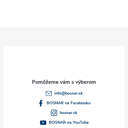
Z
á
p
ä
t
info
@
bosnar.sk
i
BOSNAR na Facebooku
bosnar.sk
e
BOSNAR na YouTube