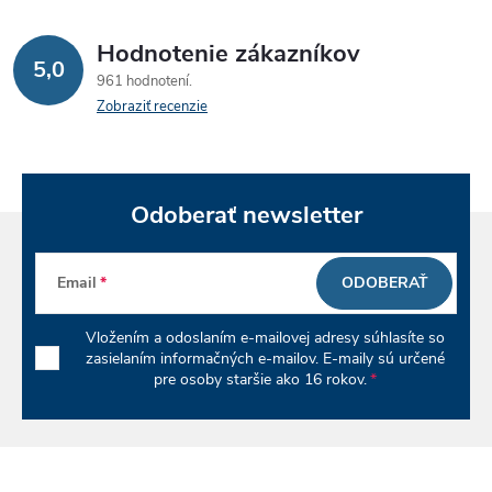
Hodnotenie zákazníkov
5,0
961 hodnotení
Zobraziť recenzie
Odoberať newsletter
Email
ODOBERAŤ
Vložením a odoslaním e-mailovej adresy súhlasíte so
zasielaním informačných e-mailov. E-maily sú určené
pre osoby staršie ako 16 rokov.