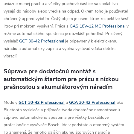
uviazne menej prachu a všetky prachové častice sa spoľahlivo
vysajú do nádoby alebo vrecka na odpad. Okrem toho je používateľ
chránený aj pred vybitím. Čistý objem je osem litrov, respektíve šesť
litrov pri mokrom vysávaní. Práca s
GAS 18V-12 MC Professional
v
režime automatického spustenia je obzvlášť pohodlná. Priložený
vysielač
GCT 30-42 Professional
je pripevnený k elektrickému
náradiu a automaticky zapína a vypína vysávač vďaka detekcii
vibrácií.
Súprava pre dodatočnú montáž s
automatickým štartom pre prácu s nízkou
prašnosťou s akumulátorovým náradím
Moduly
GCT 30-42 Professional
a
GCA 30-42 Professional
ako
Bluetooth vysielače a prijímače tvoria dodatočne namontovanú
súpravu automatického spustenia pre všetky bezkáblové
profesionálne vysávače Bosch. Ide v podstate o otvorený systém.
To znamená, že mnoho ďalších akumulátorových náradí a