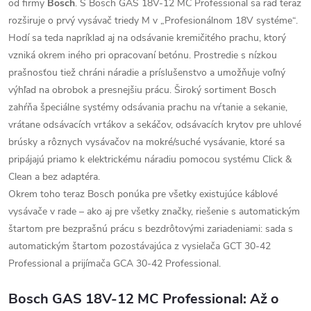
od firmy
Bosch
. S Bosch GAS 18V-12 MC Professional sa rad teraz
rozširuje o prvý vysávač triedy M v „Profesionálnom 18V systéme“.
Hodí sa teda napríklad aj na odsávanie kremičitého prachu, ktorý
vzniká okrem iného pri opracovaní betónu. Prostredie s nízkou
prašnosťou tiež chráni náradie a príslušenstvo a umožňuje voľný
výhľad na obrobok a presnejšiu prácu. Široký sortiment Bosch
zahŕňa špeciálne systémy odsávania prachu na vŕtanie a sekanie,
vrátane odsávacích vrtákov a sekáčov, odsávacích krytov pre uhlové
brúsky a rôznych vysávačov na mokré/suché vysávanie, ktoré sa
pripájajú priamo k elektrickému náradiu pomocou systému Click &
Clean a bez adaptéra.
Okrem toho teraz Bosch ponúka pre všetky existujúce káblové
vysávače v rade – ako aj pre všetky značky, riešenie s automatickým
štartom pre bezprašnú prácu s bezdrôtovými zariadeniami: sada s
automatickým štartom pozostávajúca z vysielača GCT 30-42
Professional a prijímača GCA 30-42 Professional.
Bosch GAS 18V-12 MC Professional: Až o