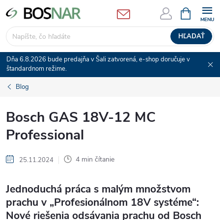
Prejsť
NÁKUPN
KOŠÍK
na
obsah
HĽADAŤ
Dňa 6.8.2026 bude predajňa v Šali zatvorená, e-shop doručuje v
štandardnom režime.
Blog
Bosch GAS 18V-12 MC
Professional
4 min čítanie
25.11.2024
Jednoduchá práca s malým množstvom
prachu v „Profesionálnom 18V systéme“:
Nové riešenia odsávania prachu od Bosch