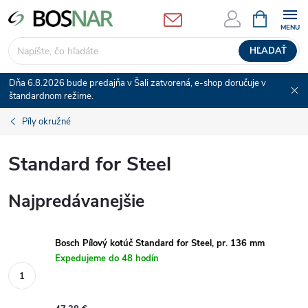
Prejsť
NÁKUPN
KOŠÍK
na
obsah
HĽADAŤ
Dňa 6.8.2026 bude predajňa v Šali zatvorená, e-shop doručuje v
štandardnom režime.
Píly okružné
Standard for Steel
Najpredávanejšie
Bosch Pílový kotúč Standard for Steel, pr. 136 mm
Expedujeme do 48 hodín