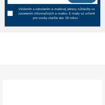
r
Vložením a odoslaním e-mailovej adresy súhlasíte so
v
zasielaním informačných e-mailov. E-maily sú určené
pre osoby staršie ako 16 rokov.
k
y
v
ý
p
Z
i
á
s
u
p