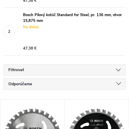
47,38 €
Bosch Pílový kotúč Standard for Steel, pr. 136 mm, otvor
15,875 mm
Na dotaz
47,38 €
Filtrovať
R
Odporúčame
a
Najlacnejšie
V
Najdrahšie
d
ý
Najpredávanejšie
e