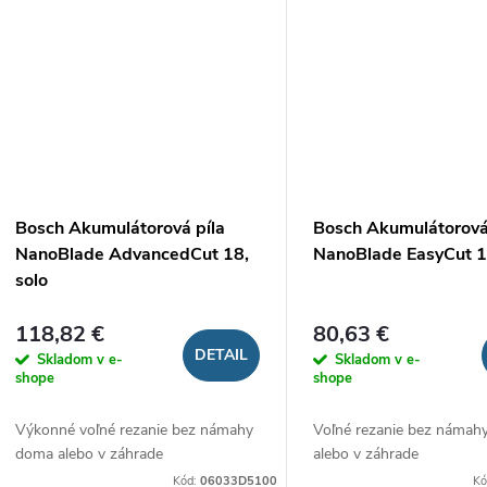
Bosch Akumulátorová píla
Bosch Akumulátorová
NanoBlade AdvancedCut 18,
NanoBlade EasyCut 1
solo
118,82 €
80,63 €
DETAIL
Skladom v e-
Skladom v e-
shope
shope
Výkonné voľné rezanie bez námahy
Voľné rezanie bez námah
doma alebo v záhrade
alebo v záhrade
Kód:
06033D5100
Kó