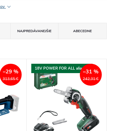
ktov
NAJPREDÁVANEJŠIE
ABECEDNE
18V POWER FOR ALL aliancia
–29 %
–31 %
313,65 €
242,31 €