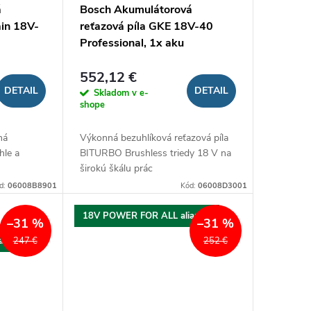
á
Bosch Akumulátorová
ain 18V-
reťazová píla GKE 18V-40
Professional, 1x aku
552,12 €
DETAIL
DETAIL
Skladom v e-
shope
ná
Výkonná bezuhlíková reťazová píla
hle a
BITURBO Brushless triedy 18 V na
širokú škálu prác
d:
06008B8901
Kód:
06008D3001
18V POWER FOR ALL aliancia
–31 %
–31 %
ancia
247 €
252 €