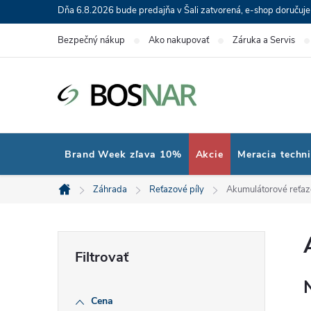
Prejsť
Dňa 6.8.2026 bude predajňa v Šali zatvorená, e-shop doručuj
na
Bezpečný nákup
Ako nakupovať
Záruka a Servis
obsah
Brand Week zľava 10%
Akcie
Meracia techn
Záhrada
Reťazové píly
Akumulátorové reťaz
Domov
B
o
Cena