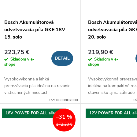
p
p
r
r
Bosch Akumulátorová
Bosch Akumulátorov
o
odvetvovacia píla GKE 18V-
odvetvovacia píla GK
o
15, solo
20, solo
d
d
223,75 €
219,90 €
u
DETAIL
Skladom v e-
Skladom v e-
u
shope
shope
k
Vysokovýkonná a ľahká
Vysokovýkonná prerezávac
k
prerezávacia píla ideálna na rezanie
ideálna na kompaktné rez
t
v stiesnených miestach
stavenisku aj na záhrade
t
Kód:
06008D7000
Kó
o
o
18V POWER FOR ALL aliancia
12V POWER FOR ALL ali
–31 %
v
172,20 €
v