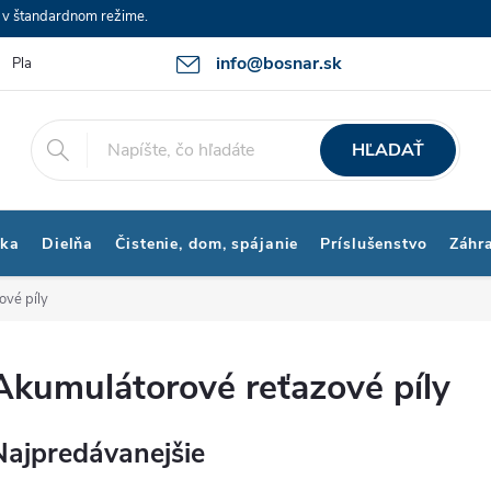
e v štandardnom režime.
info@bosnar.sk
Platby a Doprava
Kontakty
Obchodné podmienky
Bonus p
HĽADAŤ
ika
Dielňa
Čistenie, dom, spájanie
Príslušenstvo
Záhr
ové píly
Akumulátorové reťazové píly
Najpredávanejšie