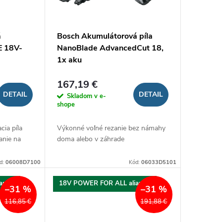
á
Bosch Akumulátorová píla
E 18V-
NanoBlade AdvancedCut 18,
1x aku
167,19 €
DETAIL
DETAIL
Skladom v e-
shope
ia píla
Výkonné voľné rezanie bez námahy
anie na
doma alebo v záhrade
d:
06008D7100
Kód:
06033D5101
ancia
18V POWER FOR ALL aliancia
–31 %
–31 %
116,85 €
191,88 €