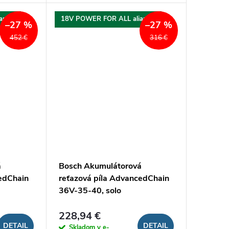
ancia
18V POWER FOR ALL aliancia
–27 %
–27 %
452 €
316 €
á
Bosch Akumulátorová
cedChain
reťazová píla AdvancedChain
36V-35-40, solo
228,94 €
DETAIL
DETAIL
Skladom v e-