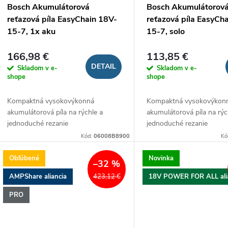
Bosch Akumulátorová
Bosch Akumulátorov
reťazová píla EasyChain 18V-
reťazová píla EasyCh
15-7, 1x aku
15-7, solo
166,98 €
113,85 €
DETAIL
Skladom v e-
Skladom v e-
shope
shope
Kompaktná vysokovýkonná
Kompaktná vysokovýkon
akumulátorová píla na rýchle a
akumulátorová píla na rýc
jednoduché rezanie
jednoduché rezanie
Kód:
06008B8900
Kó
Obľúbené
Novinka
–32 %
AMPShare aliancia
18V POWER FOR ALL ali
423,12 €
PRO