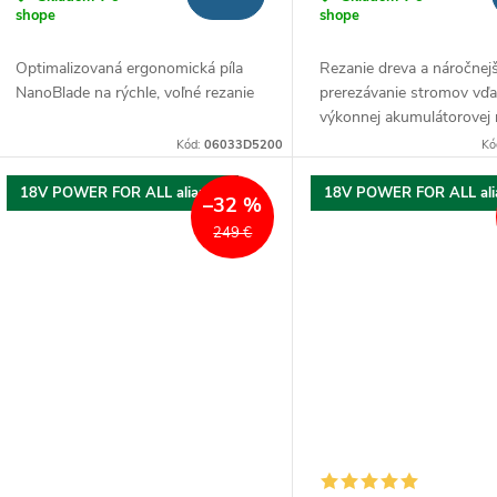
shope
shope
Optimalizovaná ergonomická píla
Rezanie dreva a náročnejš
NanoBlade na rýchle, voľné rezanie
prerezávanie stromov vď
výkonnej akumulátorovej 
píle
Kód:
06033D5200
Kó
18V POWER FOR ALL aliancia
18V POWER FOR ALL ali
–32 %
249 €