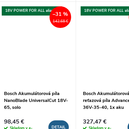
18V POWER FOR ALL aliancia
18V POWER FOR ALL ali
–31 %
142,68 €
Bosch Akumulátorová píla
Bosch Akumulátorov
NanoBlade UniversalCut 18V-
reťazová píla Advan
65, solo
36V-35-40, 1x aku
98,45 €
327,47 €
DETAIL
Skladom v e-
Skladom v e-