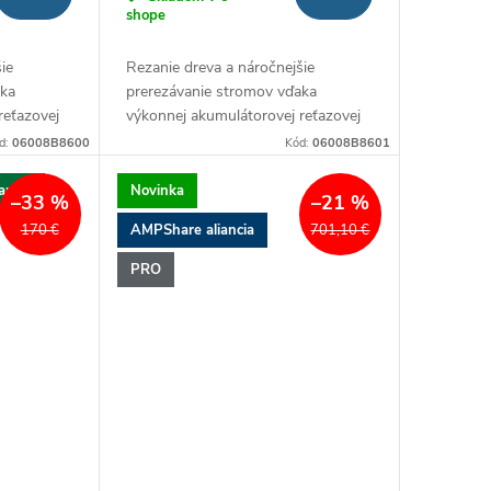
shope
ie
Rezanie dreva a náročnejšie
aka
prerezávanie stromov vďaka
reťazovej
výkonnej akumulátorovej reťazovej
píle
d:
06008B8600
Kód:
06008B8601
ancia
Novinka
–33 %
–21 %
AMPShare aliancia
170 €
701,10 €
PRO