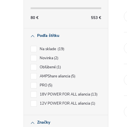
č
n
80
€
553
€
ý
Podľa štítku
p
Na sklade
19
a
Novinka
2
Obľúbené
1
n
AMPShare aliancia
5
e
PRO
5
18V POWER FOR ALL aliancia
13
l
12V POWER FOR ALL aliancia
1
Značky