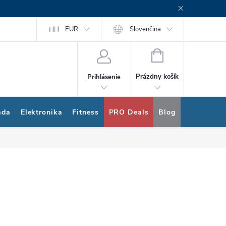
rogram
Nákup na splátky Quatro
EUR
Slovenčina
NÁKUPNÝ
KOŠÍK
Prázdny košík
Prihlásenie
ada
Elektronika
Fitness
PRO Deals
Blog
Bonus pro