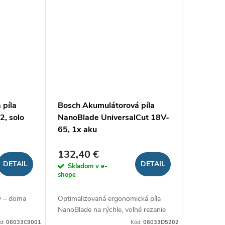
 píla
Bosch Akumulátorová píla
2, solo
NanoBlade UniversalCut 18V-
65, 1x aku
132,40 €
DETAIL
DETAIL
Skladom v e-
shope
y – doma
Optimalizovaná ergonomická píla
NanoBlade na rýchle, voľné rezanie
d:
06033C9001
Kód:
06033D5202