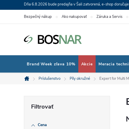
Prejsť
Dňa 6.8.2026 bude predajňa v Šali zatvorená, e-shop doručuj
na
Bezpečný nákup
Ako nakupovať
Záruka a Servis
obsah
Brand Week zľava 10%
Akcie
Meracia techn
Príslušenstvo
Píly okružné
Expert for Multi M
Domov
B
o
Cena