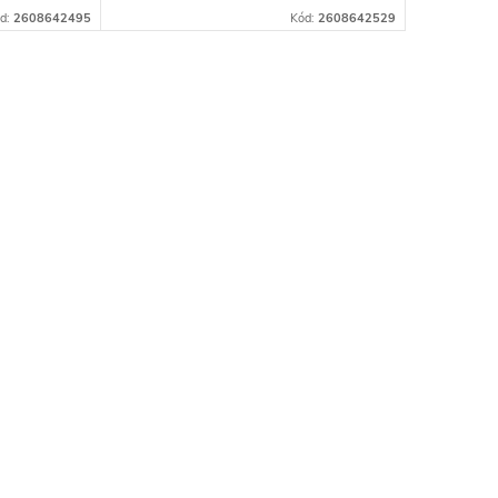
ovými
dreva kapovacími, pokosovými
d:
2608642495
Kód:
2608642529
pílami a pílami na panely.