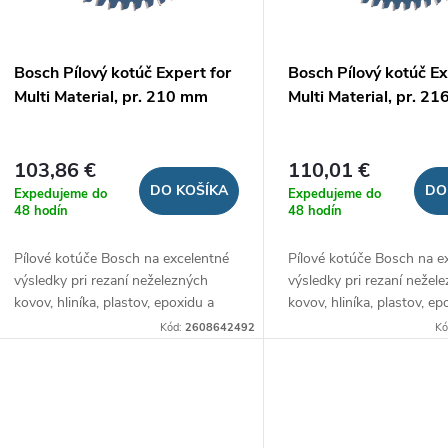
p
p
r
r
Bosch Pílový kotúč Expert for
Bosch Pílový kotúč Ex
o
Multi Material, pr. 210 mm
Multi Material, pr. 2
o
d
d
103,86 €
110,01 €
u
DO KOŠÍKA
DO
Expedujeme do
Expedujeme do
u
48 hodín
48 hodín
k
Pílové kotúče Bosch na excelentné
Pílové kotúče Bosch na e
k
výsledky pri rezaní neželezných
výsledky pri rezaní nežel
t
kovov, hliníka, plastov, epoxidu a
kovov, hliníka, plastov, ep
t
dreva kapovacími, pokosovými
dreva kapovacími, pokos
Kód:
2608642492
Kó
o
pílami a pílami na panely.
pílami a pílami na panely.
o
v
v