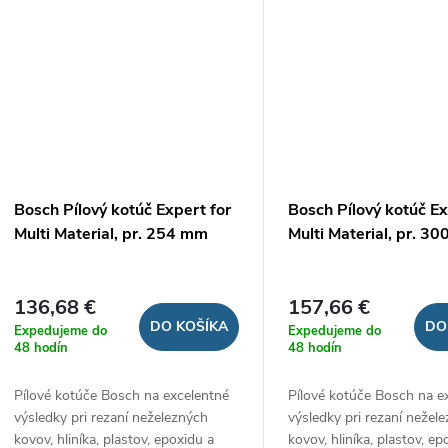
Bosch Pílový kotúč Expert for
Bosch Pílový kotúč Ex
Multi Material, pr. 254 mm
Multi Material, pr. 3
136,68 €
157,66 €
DO KOŠÍKA
DO
Expedujeme do
Expedujeme do
48 hodín
48 hodín
Pílové kotúče Bosch na excelentné
Pílové kotúče Bosch na e
výsledky pri rezaní neželezných
výsledky pri rezaní nežel
kovov, hliníka, plastov, epoxidu a
kovov, hliníka, plastov, ep