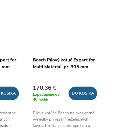
pert for
Bosch Pílový kotúč Expert for
00 mm
Multi Material, pr. 305 mm
170,36 €
 KOŠÍKA
DO KOŠÍKA
Expedujeme do
48 hodín
xcelentné
Pílové kotúče Bosch na excelentné
ezných
výsledky pri rezaní neželezných
oxidu a
kovov, hliníka, plastov, epoxidu a