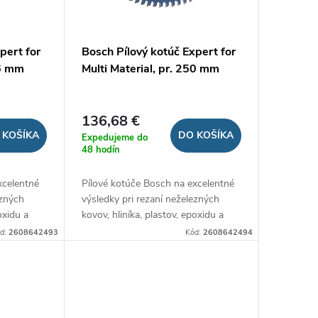
pert for
Bosch Pílový kotúč Expert for
16 mm
Multi Material, pr. 250 mm
136,68 €
 KOŠÍKA
DO KOŠÍKA
Expedujeme do
48 hodín
xcelentné
Pílové kotúče Bosch na excelentné
ezných
výsledky pri rezaní neželezných
oxidu a
kovov, hliníka, plastov, epoxidu a
ovými
dreva kapovacími, pokosovými
d:
2608642493
Kód:
2608642494
pílami a pílami na panely.