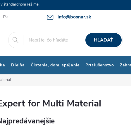
e v štandardnom režime.
info@bosnar.sk
Platby a Doprava
Kontakty
Obchodné podmienky
Bonus p
HĽADAŤ
ika
Dielňa
Čistenie, dom, spájanie
Príslušenstvo
Záhr
aterial
Expert for Multi Material
Najpredávanejšie