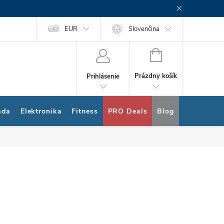
rogram
Nákup na splátky Quatro
EUR
Slovenčina
NÁKUPNÝ
KOŠÍK
Prázdny košík
Prihlásenie
ada
Elektronika
Fitness
PRO Deals
Blog
Bonus pro