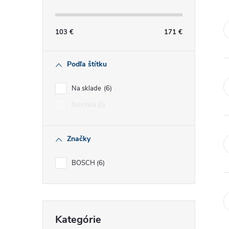
č
n
103
€
171
€
ý
Podľa štítku
p
Na sklade
6
a
Novinka
0
n
Značky
e
BOSCH
6
l
Preskočiť
Kategórie
kategórie