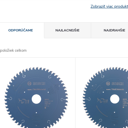
Zobraziť viac produ
R
ODPORÚČAME
NAJLACNEJŠIE
NAJDRAHŠIE
a
položiek celkom
d
V
e
ý
n
p
e
s