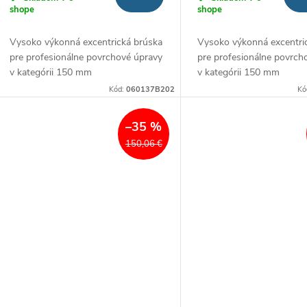
shope
shope
Vysoko výkonná excentrická brúska
Vysoko výkonná excentri
pre profesionálne povrchové úpravy
pre profesionálne povrch
v kategórii 150 mm
v kategórii 150 mm
Kód:
060137B202
Kó
–35 %
150,06 €