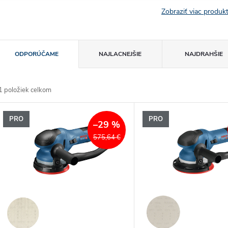
Zobraziť viac produ
R
ODPORÚČAME
NAJLACNEJŠIE
NAJDRAHŠIE
a
1
položiek celkom
d
V
PRO
PRO
e
–29 %
ý
575,64 €
n
p
e
s