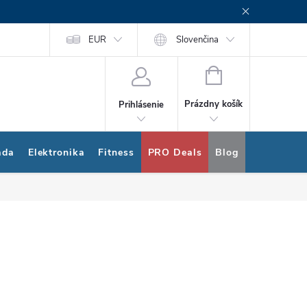
rogram
Nákup na splátky Quatro
EUR
Slovenčina
NÁKUPNÝ
KOŠÍK
Prázdny košík
Prihlásenie
ada
Elektronika
Fitness
PRO Deals
Blog
Bonus pro