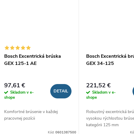
Bosch Excentrická brúska
Bosch Excentrická br
GEX 125-1 AE
GEX 34-125
97,61 €
221,52 €
DETAIL
Skladom v e-
Skladom v e-
shope
shope
Komfortné brúsenie v každej
Robustný excentrická brú
pracovnej pozícii
vysokou rýchlosťou brúse
kategórii 125 mm
Kód:
0601387500
Kó