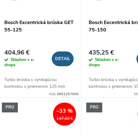
p
p
r
r
Bosch Excentrická brúska GET
Bosch Excentrická b
o
55-125
75-150
o
d
d
404,96 €
435,25 €
u
DETAIL
Skladom v e-
Skladom v e-
u
shope
shope
k
Turbo brúska s vynikajúcou
Turbo brúska s vynikajúc
k
kontrolou s priemerom 125 mm
kontrolou s priemerom 
t
Kód:
0601257000
Kó
t
o
PRO
PRO
–33 %
o
147,60 €
v
v