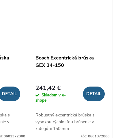
úska
Bosch Excentrická brúska
GEX 34-150
241,42 €
DETAIL
DETAIL
Skladom v e-
shope
ska s
Robustný excentrická brúska s
nie v
vysokou rýchlosťou brúsenie v
kategórii 150 mm
d:
0601372300
Kód:
0601372800