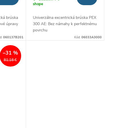
shope
cká brúska
Univerzálna excentrická brúska PEX
ové úpravy
300 AE: Bez námahy k perfektnému
povrchu
d:
060137B201
Kód:
06033A3000
–31 %
81,18 €