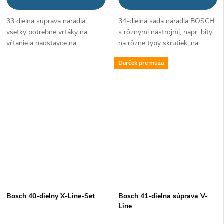
33 dielna súprava náradia,
34-dielna sada náradia BOSCH
všetky potrebné vrtáky na
s rôznymi nástrojmi, napr. bity
vŕtanie a nadstavce na
na rôzne typy skrutiek, na
skrutkovanie. Vždy po ruke pre
bežné každodenné použitie
Darček pre muža
každého domáceho majstra
Bosch 40-dielny X-Line-Set
Bosch 41-dielna súprava V-
Line