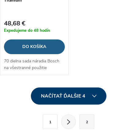
Titanium
48,68 €
Expedujeme do 48 hodín
DO KOŠÍKA
70 dielna sada náradia Bosch
na všestranné použitie
O
NAČÍTAŤ ĎALŠIE 4
v
l
S
1
2
t
á
r