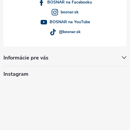
i
BOSNAR na Facebooku
bosnar.sk
e
BOSNAR na YouTube
@bosnar.sk
Informácie pre vás
Instagram