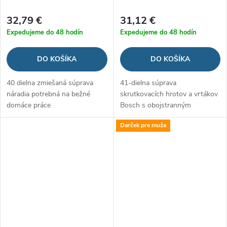
32,79 €
31,12 €
Expedujeme do 48 hodín
Expedujeme do 48 hodín
DO KOŠÍKA
DO KOŠÍKA
40 dielna zmiešaná súprava
41-dielna súprava
náradia potrebná na bežné
skrutkovacích hrotov a vrtákov
domáce práce
Bosch s obojstranným
skrutkovačom V-Line
Darček pre muža