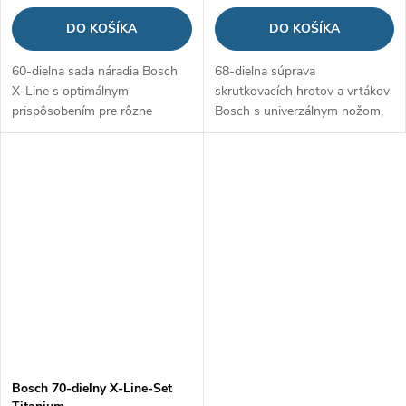
DO KOŠÍKA
DO KOŠÍKA
60-dielna sada náradia Bosch
68-dielna súprava
X-Line s optimálnym
skrutkovacích hrotov a vrtákov
prispôsobením pre rôzne
Bosch s univerzálnym nožom,
potreby domácich majstrov, s
magnetickým teleskopom a
vrtákmi do rôznych materiálov
obojstranným skrutkovačom V-
a ostatnými nástrojmi
Line
Bosch 70-dielny X-Line-Set