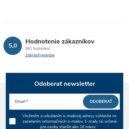
d
á
a
n
k
c
o
i
v
Hodnotenie zákazníkov
5,0
a
e
961 hodnotení
n
Zobraziť recenzie
p
i
e
r
v
Odoberať newsletter
k
Email
ODOBERAŤ
y
Vložením a odoslaním e-mailovej adresy súhlasíte so
v
zasielaním informačných e-mailov. E-maily sú určené
pre osoby staršie ako 16 rokov.