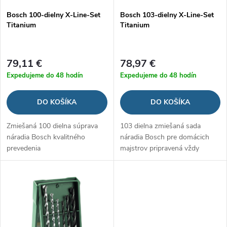
p
Bosch 100-dielny X-Line-Set
Bosch 103-dielny X-Line-Set
p
Titanium
Titanium
r
r
o
79,11 €
78,97 €
o
Expedujeme do 48 hodín
Expedujeme do 48 hodín
d
d
DO KOŠÍKA
DO KOŠÍKA
u
u
Zmiešaná 100 dielna súprava
103 dielna zmiešaná sada
k
náradia Bosch kvalitného
náradia Bosch pre domácich
k
prevedenia
majstrov pripravená vždy
t
pomôcť
t
o
o
v
v