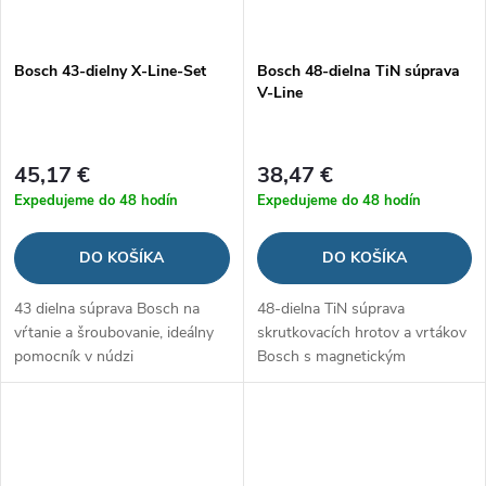
Bosch 43-dielny X-Line-Set
Bosch 48-dielna TiN súprava
V-Line
45,17 €
38,47 €
Expedujeme do 48 hodín
Expedujeme do 48 hodín
DO KOŠÍKA
DO KOŠÍKA
43 dielna súprava Bosch na
48-dielna TiN súprava
vŕtanie a šroubovanie, ideálny
skrutkovacích hrotov a vrtákov
pomocník v núdzi
Bosch s magnetickým
teleskopom V-Line