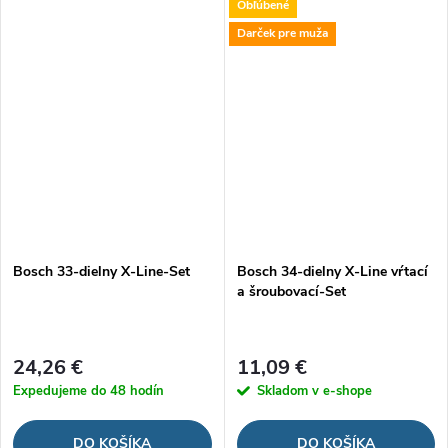
Obľúbené
krabičke
Darček pre muža
Bosch 33-dielny X-Line-Set
Bosch 34-dielny X-Line vŕtací
a šroubovací-Set
24,26 €
11,09 €
Expedujeme do 48 hodín
Skladom v e-shope
DO KOŠÍKA
DO KOŠÍKA