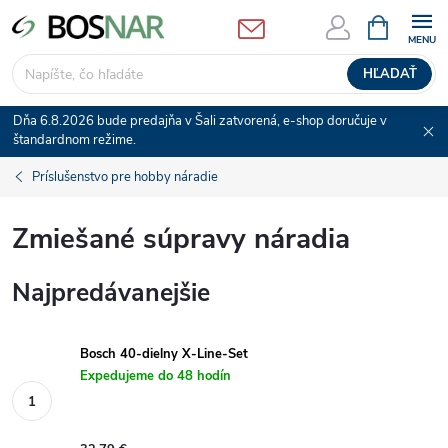
Prejsť
NÁKUPN
KOŠÍK
na
obsah
HĽADAŤ
Dňa 6.8.2026 bude predajňa v Šali zatvorená, e-shop doručuje v
štandardnom režime.
Príslušenstvo pre hobby náradie
Zmiešané súpravy náradia
Najpredávanejšie
Bosch 40-dielny X-Line-Set
Expedujeme do 48 hodín