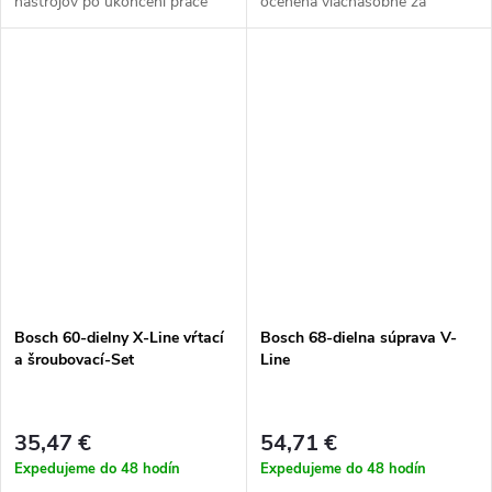
nástrojov po ukončení práce
ocenená viacnásobne za
funkčnosť a dobre prevedený
dizajn s rôznymi druhmi náradia
Bosch 60-dielny X-Line vŕtací
Bosch 68-dielna súprava V-
a šroubovací-Set
Line
35,47 €
54,71 €
Expedujeme do 48 hodín
Expedujeme do 48 hodín