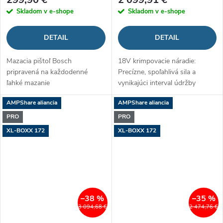
Skladom v e-shope
Skladom v e-shope
DETAIL
DETAIL
Mazacia pištoľ Bosch
18V krimpovacie náradie:
pripravená na každodenné
Precízne, spoľahlivá sila a
ľahké mazanie
vynikajúci interval údržby
AMPShare aliancia
AMPShare aliancia
PRO
PRO
XL-BOXX 172
XL-BOXX 172
–38 %
–35 %
3 094,68 €
2 474,76 €