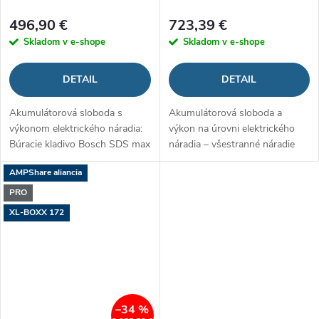
496,90 €
723,39 €
Skladom v e-shope
Skladom v e-shope
DETAIL
DETAIL
Akumulátorová sloboda s
Akumulátorová sloboda a
výkonom elektrického náradia:
výkon na úrovni elektrického
Búracie kladivo Bosch SDS max
náradia – všestranné náradie
SDS max na sekanie a vŕtanie
AMPShare aliancia
do betónu až do 40 mm
PRO
XL-BOXX 172
–34 %