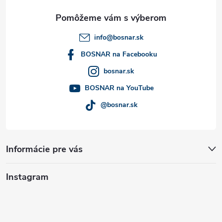
ä
t
info
@
bosnar.sk
i
BOSNAR na Facebooku
bosnar.sk
e
BOSNAR na YouTube
@bosnar.sk
Informácie pre vás
Instagram