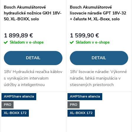
Bosch Akumulátorové
Bosch Akumulátorové
hydraulické nožnice GKH 18V-
lisovacie náradie GPT 18V-32
50, XL-BOXX, solo
+ čeľuste M, XL-Boxx, solo
1 899,89 €
1 599,90 €
Skladom v e-shope
Skladom v e-shope
DETAIL
DETAIL
18V Hydraulická rezačka káblov
18V lisovacie náradie: Výkonné
s vynikajúcim intervalom
náradie, ľahká manipulácia v
údržby a inteligentnou
stiesnených priestoroch
detekciou rezu
AMPShare aliancia
AMPShare aliancia
PRO
PRO
XL-BOXX 172
XL-BOXX 172