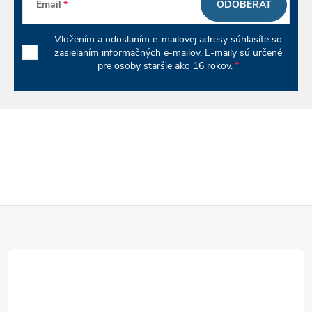
Email
ODOBERAŤ
y
Vložením a odoslaním e-mailovej adresy súhlasíte so
v
zasielaním informačných e-mailov. E-maily sú určené
pre osoby staršie ako 16 rokov.
ý
p
i
s
u
Z
á
p