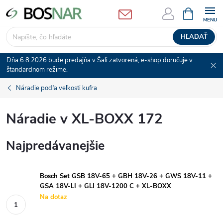
Prejsť
NÁKUPN
KOŠÍK
na
obsah
HĽADAŤ
Dňa 6.8.2026 bude predajňa v Šali zatvorená, e-shop doručuje v
štandardnom režime.
Náradie podľa veľkosti kufra
Náradie v XL-BOXX 172
Najpredávanejšie
Bosch Set GSB 18V-65 + GBH 18V-26 + GWS 18V-11 +
GSA 18V-LI + GLI 18V-1200 C + XL-BOXX
Na dotaz