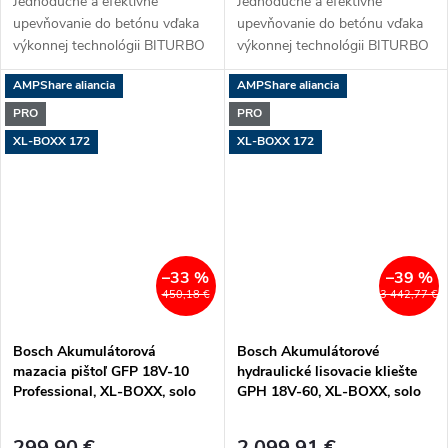
Jednoduché a efektívne
Jednoduché a efektívne
upevňovanie do betónu vďaka
upevňovanie do betónu vďaka
výkonnej technológii BITURBO
výkonnej technológii BITURBO
Brushless
Brushless
AMPShare aliancia
AMPShare aliancia
PRO
PRO
XL-BOXX 172
XL-BOXX 172
–33 %
–39 %
450,18 €
3 442,77 €
Bosch Akumulátorová
Bosch Akumulátorové
mazacia pištoľ GFP 18V-10
hydraulické lisovacie kliešte
Professional, XL-BOXX, solo
GPH 18V-60, XL-BOXX, solo
299,90 €
2 099,91 €