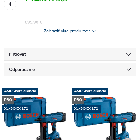
899,90 €
Zobraziť viac produktov
Filtrovať
R
Odporúčame
a
Najlacnejšie
V
AMPShare aliancia
AMPShare aliancia
Najdrahšie
d
PRO
PRO
ý
Najpredávanejšie
XL-BOXX 172
XL-BOXX 172
e
p
Abecedne
n