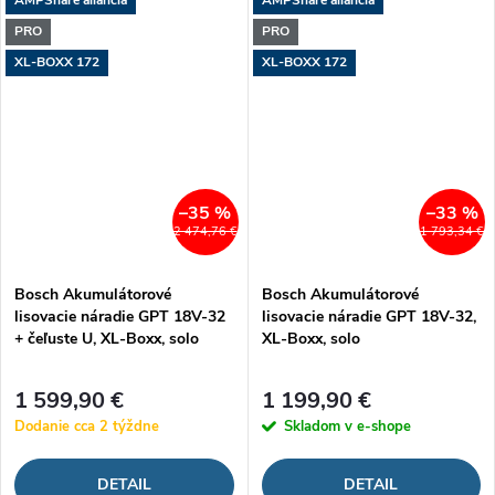
AMPShare aliancia
AMPShare aliancia
PRO
PRO
XL-BOXX 172
XL-BOXX 172
–35 %
–33 %
2 474,76 €
1 793,34 €
Bosch Akumulátorové
Bosch Akumulátorové
lisovacie náradie GPT 18V-32
lisovacie náradie GPT 18V-32,
+ čeľuste U, XL-Boxx, solo
XL-Boxx, solo
1 599,90 €
1 199,90 €
Dodanie cca 2 týždne
Skladom v e-shope
DETAIL
DETAIL