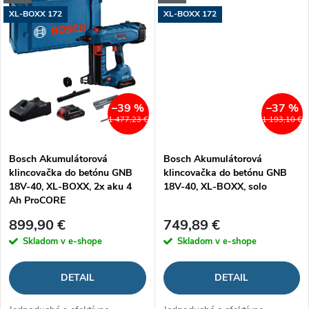
o
o
XL-BOXX 172
XL-BOXX 172
v
v
–39 %
–37 %
1 477,23 €
1 193,10 €
Bosch Akumulátorová
Bosch Akumulátorová
klincovačka do betónu GNB
klincovačka do betónu GNB
18V-40, XL-BOXX, 2x aku 4
18V-40, XL-BOXX, solo
Ah ProCORE
899,90 €
749,89 €
Skladom v e-shope
Skladom v e-shope
DETAIL
DETAIL