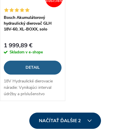
3 057,78 €
Bosch Akumulátorový
hydraulický dierovač GLH
18V-60, XL-BOXX, solo
1 999,89 €
Skladom v e-shope
DETAIL
18V Hydraulické dierovacie
náradie: Vynikajúci interval
údržby a príslušenstvo
O
NAČÍTAŤ ĎALŠIE 2
v