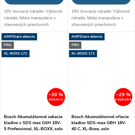
18V lisovacie náradie: Výkonné
18V lisovacie náradie: Výkonné
náradie, ľahká manipulácia v
náradie, ľahká manipulácia v
stiesnených priestoroch
stiesnených priestoroch
AMPShare aliancia
AMPShare aliancia
PRO
PRO
XL-BOXX 172
XL-BOXX 172
–38 %
–29 %
804,42 €
1 028,28 €
Bosch Akumulátorové sekacie
Bosch Akumulátorové vŕtacie
kladivo s SDS max GSH 18V-
kladivo SDS-max GBH 18V-
5 Professional, XL-BOXX, solo
40 C, XL-Boxx, solo