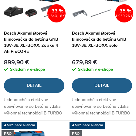
i
i
s
–33 %
–35 %
1 343,16 €
1 060,26 €
e
p
Bosch Akumulátorová
Bosch Akumulátorová
p
klincovačka do betónu GNB
klincovačka do betónu GNB
r
18V-38, XL-BOXX, 2x aku 4
18V-38, XL-BOXX, solo
r
Ah ProCORE
o
899,90 €
679,89 €
o
Skladom v e-shope
Skladom v e-shope
d
d
DETAIL
DETAIL
u
u
Jednoduché a efektívne
Jednoduché a efektívne
k
upevňovanie do betónu vďaka
upevňovanie do betónu vďaka
k
výkonnej technológii BITURBO
výkonnej technológii BITURBO
t
Brushless
Brushless
t
AMPShare aliancia
AMPShare aliancia
PRO
PRO