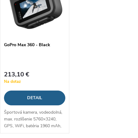
n
i
i
s
e
p
GoPro Max 360 - Black
p
r
r
o
213,10 €
o
Na dotaz
d
d
DETAIL
u
u
Športová kamera, vodeodolná,
k
max. rozlíšenie 5760×3240,
k
GPS, WiFi, batéria 1960 mAh,
t
stereofónny zvuk, stabilizácia