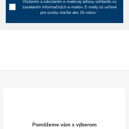
Vložením a odoslaním e-mailovej adresy súhlasíte so
v
zasielaním informačných e-mailov. E-maily sú určené
pre osoby staršie ako 16 rokov.
k
y
v
ý
p
Z
i
á
s
u
p
ä