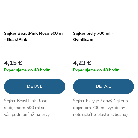
Šejker BeastPink Rose 500 ml
Šejker biely 700 ml -
- BeastPink
GymBeam
4,15 €
4,23 €
Expedujeme do 48 hodín
Expedujeme do 48 hodín
DETAIL
DETAIL
Šejker BeastPink Rose
Šejker biely je žiarivý šejker s
s objemom 500 ml si
objemom 700 ml, vyrobený z
vás podmaní už na prvý
netoxického plastu. Obsahuje
pohľad. Jeho nezameniteľný
klasický závit a sitko pre
dizajn a anatomický...
dokonalé rozmiešanie vašich
obľúbených...