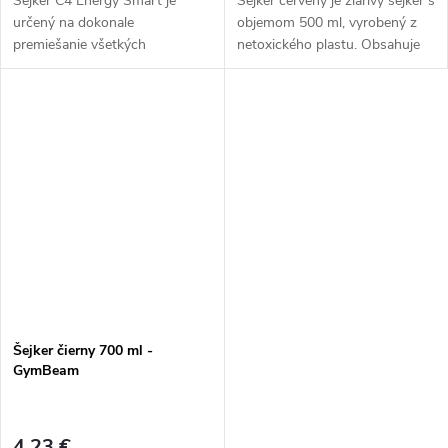
Šejker C4 Energy Smart je
Šejker červený je žiarivý šejker s
určený na dokonale
objemom 500 ml, vyrobený z
premiešanie všetkých
netoxického plastu. Obsahuje
práškových doplnkov stravy,
klasický závit a sitko pre
ktoré je možné uložiť do
dokonalé rozmiešanie vašich
odnímateľnej priehradky v
obľúbených...
spodnej časti šejkra. Zabaľte si...
Šejker čierny 700 ml -
GymBeam
4,23 €