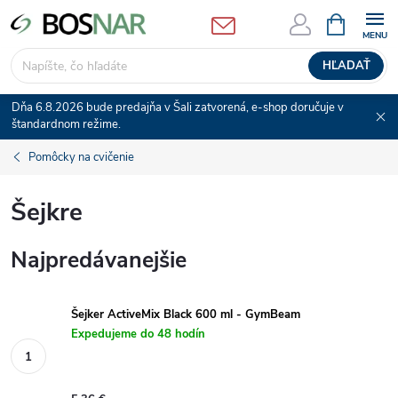
Prejsť
NÁKUPN
KOŠÍK
na
obsah
HĽADAŤ
Dňa 6.8.2026 bude predajňa v Šali zatvorená, e-shop doručuje v
štandardnom režime.
Pomôcky na cvičenie
Šejkre
Najpredávanejšie
Šejker ActiveMix Black 600 ml - GymBeam
Expedujeme do 48 hodín