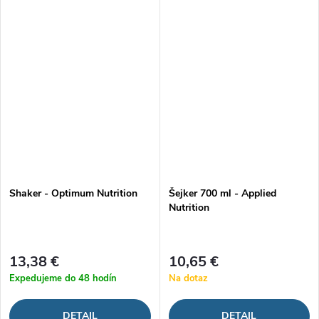
mixovaciu špirálu, ktorá sa
postará o dokonale...
Shaker - Optimum Nutrition
Šejker 700 ml - Applied
Nutrition
13,38 €
10,65 €
Expedujeme do 48 hodín
Na dotaz
DETAIL
DETAIL