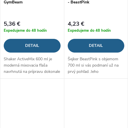
GymBeam
- BeastPink
5,36 €
4,23 €
Expedujeme do 48 hodín
Expedujeme do 48 hodín
DETAIL
DETAIL
Shaker ActiveMix 600 ml je
Šejker BeastPink s objemom
moderná mixovacia fľaša
700 ml si vás podmaní už na
navrhnutá na prípravu dokonale
prvý pohľad. Jeho
hladkých nápojov. Namiesto
nezameniteľný dizajn a
bežného sitka využíva praktickú
anatomický tvar zaistia
mixovaciu vrtuľku, ktorá
pohodlné uchopenie. Vytvorte
efektívne...
si svoj vlastný fitness štýl...