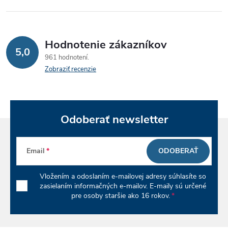
a
k
c
o
i
v
Hodnotenie zákazníkov
5,0
a
e
961 hodnotení
n
Zobraziť recenzie
p
i
e
r
v
Odoberať newsletter
k
Email
ODOBERAŤ
y
Vložením a odoslaním e-mailovej adresy súhlasíte so
v
zasielaním informačných e-mailov. E-maily sú určené
pre osoby staršie ako 16 rokov.
ý
p