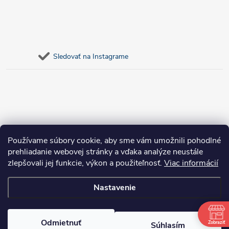
Sledovať na Instagrame
Používame súbory cookie, aby sme vám umožnili pohodlné
prehliadanie webovej stránky a vďaka analýze neustále
zlepšovali jej funkcie, výkon a použiteľnosť.
Viac informácií
Nastavenie
Copyright 2026
bosnar.sk
. Všetky práva vyhradené.
Upraviť nastavenie
cookies
Odmietnuť
Zobraziť
Súhlasím