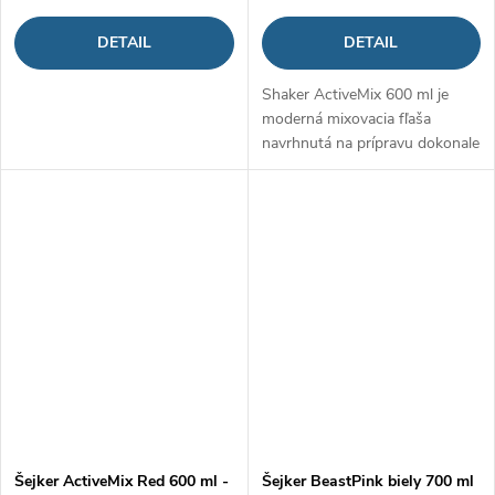
DETAIL
DETAIL
Shaker ActiveMix 600 ml je
moderná mixovacia fľaša
navrhnutá na prípravu dokonale
hladkých nápojov. Namiesto
bežného sitka využíva praktickú
mixovaciu vrtuľku, ktorá
efektívne...
Šejker ActiveMix Red 600 ml -
Šejker BeastPink biely 700 ml