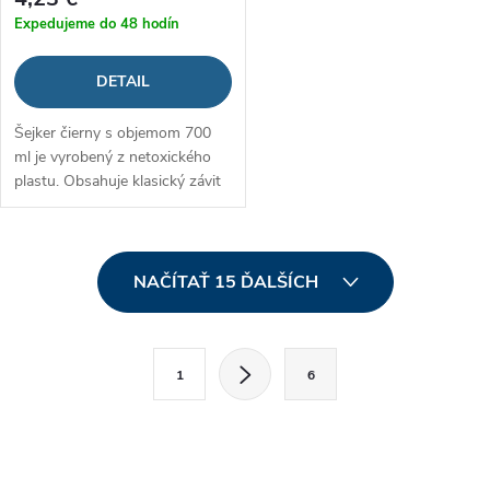
Expedujeme do 48 hodín
DETAIL
Šejker čierny s objemom 700
ml je vyrobený z netoxického
plastu. Obsahuje klasický závit
a sitko pre dokonalé
rozmiešanie vašich obľúbených
proteínov,...
O
NAČÍTAŤ 15 ĎALŠÍCH
v
l
S
1
6
t
á
r
d
á
n