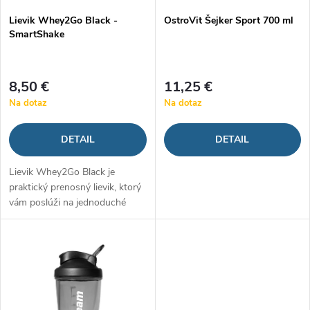
p
Lievik Whey2Go Black -
OstroVit Šejker Sport 700 ml
p
SmartShake
r
r
o
8,50 €
11,25 €
o
Na dotaz
Na dotaz
d
d
DETAIL
DETAIL
u
u
Lievik Whey2Go Black je
k
praktický prenosný lievik, ktorý
k
vám poslúži na jednoduché
t
uskladnenie a dávkovanie
t
obľúbených výživových
o
doplnkov. Je vyrobený z
o
pevného plastu, ktorý...
v
v