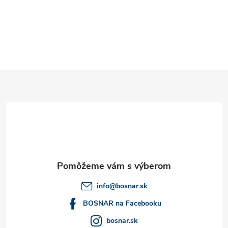
i
s
u
Z
á
p
ä
t
info
@
bosnar.sk
i
BOSNAR na Facebooku
bosnar.sk