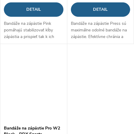
DETAIL
DETAIL
Bandáže na zápästie Pink
Bandáže na zápästie Press sú
pomáhajú stabilizovať kĺby
maximálne odolné bandáže na
zápästia a prispieť tak k ich
zápästie. Efektívne chránia a
ochrane pred preťažením alebo
spevňujú zápästie počas
zranením. Sú vyrobené z
tréningu s ťažkými váhami.
elastického a mäkkého
Zároveň posilňujú úchop a sú
materiálu, čo im...
prevenciou...
Bandáže na zápästie Pro W2