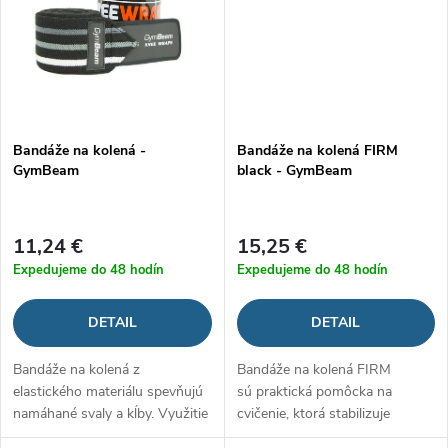
Bandáže na kolená -
Bandáže na kolená FIRM
GymBeam
black - GymBeam
11,24 €
15,25 €
Expedujeme do 48 hodín
Expedujeme do 48 hodín
DETAIL
DETAIL
Bandáže na kolená z
Bandáže na kolená FIRM
elastického materiálu spevňujú
sú praktická pomôcka na
namáhané svaly a kĺby. Využitie
cvičenie, ktorá stabilizuje
nájdu ako prevencia alebo v
kolenné kĺby počas silového