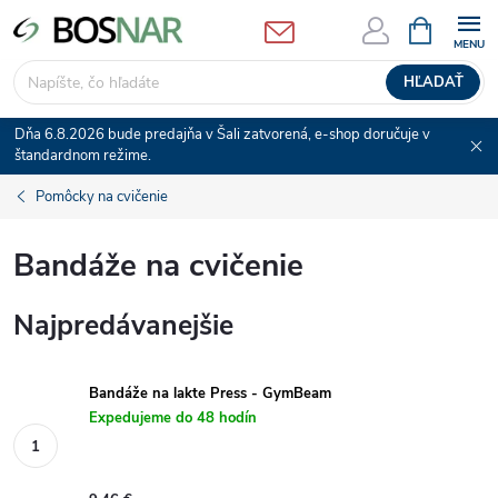
Prejsť
NÁKUPN
KOŠÍK
na
obsah
HĽADAŤ
Dňa 6.8.2026 bude predajňa v Šali zatvorená, e-shop doručuje v
štandardnom režime.
Pomôcky na cvičenie
Bandáže na cvičenie
Najpredávanejšie
Bandáže na lakte Press - GymBeam
Expedujeme do 48 hodín