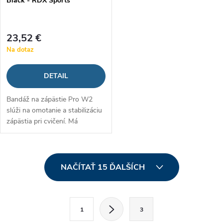
Black - RDX Sports
23,52 €
Na dotaz
DETAIL
Bandáž na zápästie Pro W2
slúži na omotanie a stabilizáciu
zápästia pri cvičení. Má
praktické pútko na palec a
zapínanie na suchý zips. Ľahko
sa tak upevní na ruku, a vďaka...
O
NAČÍTAŤ 15 ĎALŠÍCH
v
l
S
1
3
t
á