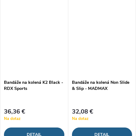
rámci rekonvalescencie,
tréningu, kedy musia čeliť
pretože obmedzujú bolesť a...
veľkému náporu. Po omotaní
spoľahlivo...
Bandáže na kolená K2 Black -
Bandáže na kolená Non Slide
RDX Sports
& Slip - MADMAX
36,36 €
32,08 €
Na dotaz
Na dotaz
DETAIL
DETAIL