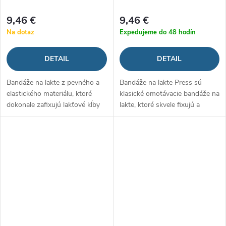
9,46 €
9,46 €
Na dotaz
Expedujeme do 48 hodín
DETAIL
DETAIL
Bandáže na lakte z pevného a
Bandáže na lakte Press sú
elastického materiálu, ktoré
klasické omotávacie bandáže na
dokonale zafixujú lakťové kĺby
lakte, ktoré skvele fixujú a
po zranení a poslúžia aj
chránia lakeť počas tréningu.
ako prevencia proti preťaženiu
Zároveň však slúžia aj ako
šliach. Sú upevnené suchým...
prevencia zranení a pomôcka
pre...