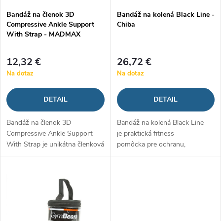
p
Bandáž na členok 3D
Bandáž na kolená Black Line -
p
Compressive Ankle Support
Chiba
r
With Strap - MADMAX
r
o
12,32 €
26,72 €
o
Na dotaz
Na dotaz
d
d
DETAIL
DETAIL
u
u
Bandáž na členok 3D
Bandáž na kolená Black Line
k
Compressive Ankle Support
je praktická fitness
k
With Strap je unikátna členková
pomôcka pre ochranu,
t
bandáž s 3D dizajnom
spevnenie a zafixovanie kolien
t
vyrobená z kompresného
počas tréningov. Zapínanie na
o
materiálu. Bandáž slúži na
suchý zips zabezpečí, že...
o
ochranu proti zraneniam pri...
v
v