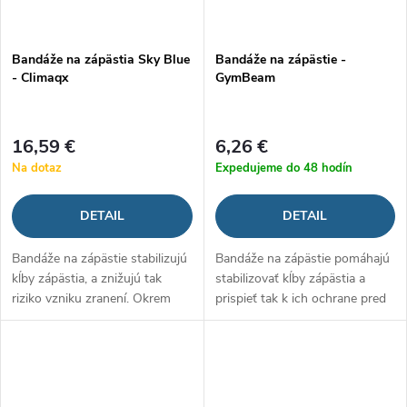
Bandáže na zápästia Sky Blue
Bandáže na zápästie -
- Climaqx
GymBeam
16,59 €
6,26 €
Na dotaz
Expedujeme do 48 hodín
DETAIL
DETAIL
Bandáže na zápästie stabilizujú
Bandáže na zápästie pomáhajú
kĺby zápästia, a znižujú tak
stabilizovať kĺby zápästia a
riziko vzniku zranení. Okrem
prispieť tak k ich ochrane pred
toho vás podporia na ceste k
preťažením alebo zranením. Sú
maximálnym výkonom. Vďaka
vyrobené z elastického a
tomu ich ocenia hlavne...
mäkkého materiálu, čo im
dodáva...