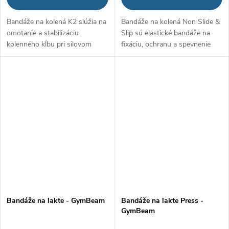
Bandáže na kolená K2 slúžia na
Bandáže na kolená Non Slide &
omotanie a stabilizáciu
Slip sú elastické bandáže na
kolenného kĺbu pri silovom
fixáciu, ochranu a spevnenie
tréningu. Dokonale obopnú
kolenných kĺbov počas
nohu a vďaka elastickému
tréningov. Vďaka unikátnej
materiálu sa skvele prispôsobia
protišmykovej úprave
vašim...
zabezpečujú...
Bandáže na lakte - GymBeam
Bandáže na lakte Press -
GymBeam