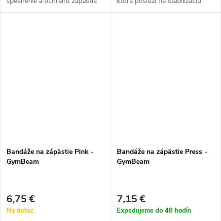
spevnenie a ochranu zápästia
ktorá poslúži na stabilizáciu
pri cvičení. Pevný a odolný
vašich zápästí počas ťažkého
materiál perfektne stabilizuje
silového tréningu. Ocenia ju
zápästie počas celého tréningu
predovšetkým powerlifteri,...
a...
Bandáže na zápästie Pink -
Bandáže na zápästie Press -
GymBeam
GymBeam
6,75 €
7,15 €
Na dotaz
Expedujeme do 48 hodín