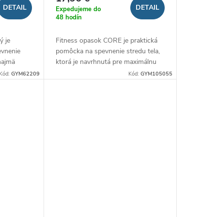
DETAIL
DETAIL
Expedujeme do
48 hodín
ý je
Fitness opasok CORE je praktická
evnenie
pomôcka na spevnenie stredu tela,
 najmä
ktorá je navrhnutá pre maximálnu
ený z
podporu pri silovom tréningu a
Kód:
GYM62209
Kód:
GYM105055
ďaka čomu
crossfite. Je vyrobený z odolného...