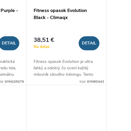
Purple -
Fitness opasok Evolution
Black - Climaqx
38,51 €
DETAIL
DETAIL
Na dotaz
raktická
Fitness opasok Evolution je ultra
edu tela,
ľahký a odolný, čo ocení každý
aximálnu
milovník silového tréningu. Tento
ingu a
opasok z flexibilného neoprénu sa
ód:
GYM105079
Kód:
GYM95443
dolného...
dokonale prispôsobí vašim tvarom a
zároveň...