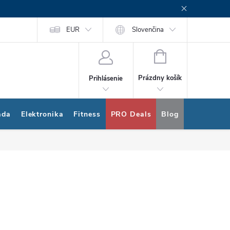
rogram
Nákup na splátky Quatro
EUR
Slovenčina
NÁKUPNÝ
KOŠÍK
Prázdny košík
Prihlásenie
ada
Elektronika
Fitness
PRO Deals
Blog
Bonus pro