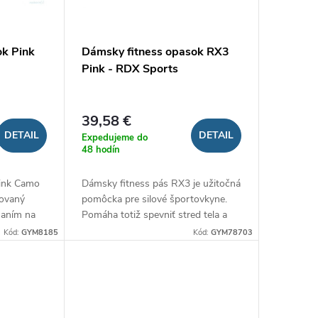
ok Pink
Dámsky fitness opasok RX3
Pink - RDX Sports
39,58 €
DETAIL
DETAIL
Expedujeme do
48 hodín
Pink Camo
Dámsky fitness pás RX3 je užitočná
rovaný
pomôcka pre silové športovkyne.
naním na
Pomáha totiž spevniť stred tela a
 presne
znížiť riziko zranenia pri zdvíhaní
Kód:
GYM8185
Kód:
GYM78703
...
ťažkých váh. Vyniká kvalitným...