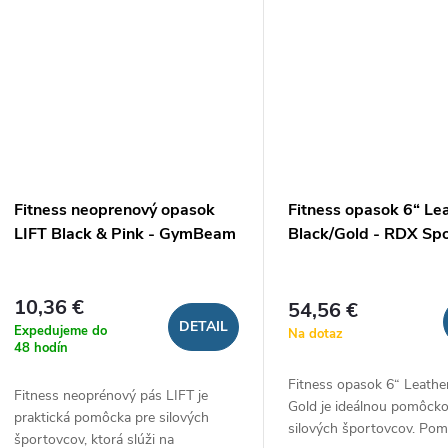
Fitness neoprenový opasok
Fitness opasok 6“ Le
LIFT Black & Pink - GymBeam
Black/Gold - RDX Sp
10,36 €
54,56 €
DETAIL
Expedujeme do
Na dotaz
48 hodín
Fitness opasok 6“ Leather
Fitness neoprénový pás LIFT je
Gold je ideálnou pomôck
praktická pomôcka pre silových
silových športovcov. Po
športovcov, ktorá slúži na