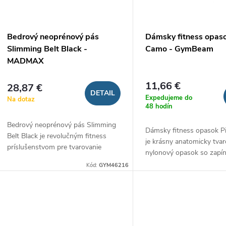
p
p
r
r
Bedrový neoprénový pás
Dámsky fitness opas
o
Slimming Belt Black -
Camo - GymBeam
o
MADMAX
d
d
11,66 €
28,87 €
DETAIL
u
Expedujeme do
Na dotaz
u
48 hodín
k
Bedrový neoprénový pás Slimming
Dámsky fitness opasok 
k
Belt Black je revolučným fitness
je krásny anatomicky tva
t
príslušenstvom pre tvarovanie
nylonový opasok so zapí
t
postavy a podporu držania tela.
suchý zips. Tvarovanie je
Kód:
GYM46216
Vďaka prepracovanému dizajnu a
o
prispôsobené pásu, čím sa
kvalitnému...
o
v
v