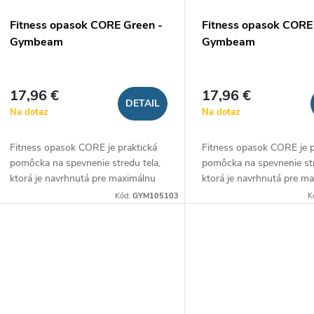
Fitness opasok CORE Green -
Fitness opasok CORE 
Gymbeam
Gymbeam
17,96 €
17,96 €
DETAIL
Na dotaz
Na dotaz
Fitness opasok CORE je praktická
Fitness opasok CORE je p
pomôcka na spevnenie stredu tela,
pomôcka na spevnenie str
ktorá je navrhnutá pre maximálnu
ktorá je navrhnutá pre m
podporu pri silovom tréningu a
podporu pri silovom trén
Kód:
GYM105103
K
crossfite. Je vyrobený z odolného...
crossfite. Je vyrobený z o