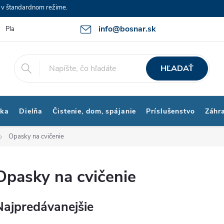
e v štandardnom režime.
info@bosnar.sk
Platby a Doprava
Kontakty
Obchodné podmienky
Bonus p
HĽADAŤ
ika
Dielňa
Čistenie, dom, spájanie
Príslušenstvo
Záhr
Opasky na cvičenie
Opasky na cvičenie
Najpredávanejšie