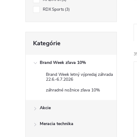
RDX Sports
3
Preskočiť
Kategórie
kategórie
3
Brand Week zľava 10%
Brand Week letný výpredaj záhrada
22.6.-6.7.2026
záhradné nožnice zľava 10%
i
Akcie
i
Meracia technika