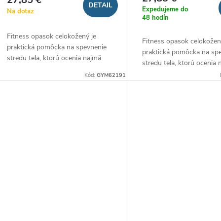
DETAIL
Expedujeme do
Na dotaz
48 hodín
Fitness opasok celokožený je
Fitness opasok celokožen
praktická pomôcka na spevnenie
praktická pomôcka na sp
stredu tela, ktorú ocenia najmä
stredu tela, ktorú ocenia
siloví športovci. Je vyrobený z
siloví športovci. Je vyrob
Kód:
GYM62191
pevnej a odolnej kože, vďaka čomu
pevnej a odolnej kože, v
sa naň môžete 100 %...
sa naň môžete 100 %...