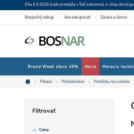
Prejsť
Dňa 6.8.2026 bude predajňa v Šali zatvorená, e-shop doručuj
na
Bezpečný nákup
Ako nakupovať
Záruka a Servis
obsah
Brand Week zľava 10%
Akcie
Meracia techn
Fitness
Príslušenstvo
Pomôcky na cvičenie
Domov
B
o
Cena