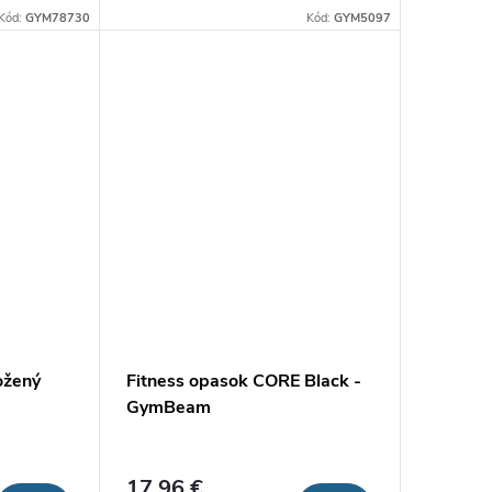
pri zdvíhaní
To zaisťuje, že má dlhú životnosť,
Kód:
GYM78730
Kód:
GYM5097
a tak
takže vás bude sprevádzať na ceste
za...
ožený
Fitness opasok CORE Black -
GymBeam
17,96 €