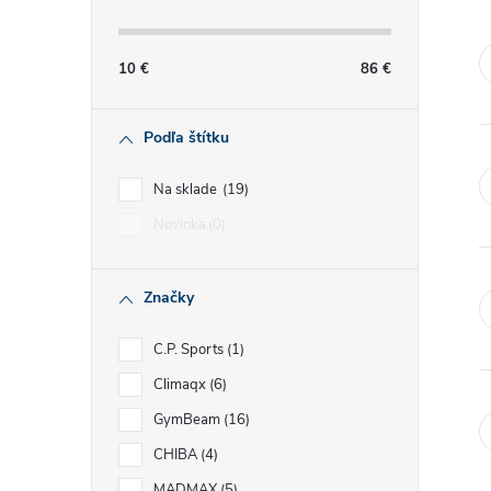
č
n
10
€
86
€
ý
Podľa štítku
p
Na sklade
19
a
Novinka
0
n
Značky
e
C.P. Sports
1
l
Climaqx
6
GymBeam
16
CHIBA
4
MADMAX
5