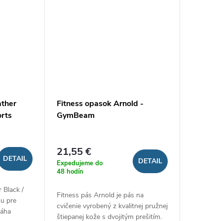
ather
Fitness opasok Arnold -
orts
GymBeam
21,55 €
DETAIL
DETAIL
Expedujeme do
48 hodín
 Black /
Fitness pás Arnold je pás na
ou pre
cvičenie vyrobený z kvalitnej pružnej
máha
štiepanej kože s dvojitým prešitím.