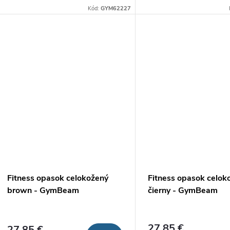
spevniť stred tela (core) 
zpevnenie stredu tela. Tým sa zvýši
Kód:
GYM62227
ťažkých váh na tréningu, 
vaša bezpečnosť a zároveň je...
znižovať...
Fitness opasok celokožený
Fitness opasok celok
brown - GymBeam
čierny - GymBeam
27,85 €
27,85 €