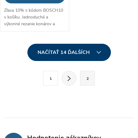
Zľava 10% s kódom BOSCH10
v košíku. Jednoduché a
výkonné rezanie konárov a
kríkov
O
NAČÍTAŤ 14 ĎALŠÍCH
v
l
S
1
2
t
á
r
d
á
a
n
k
c
o
i
v