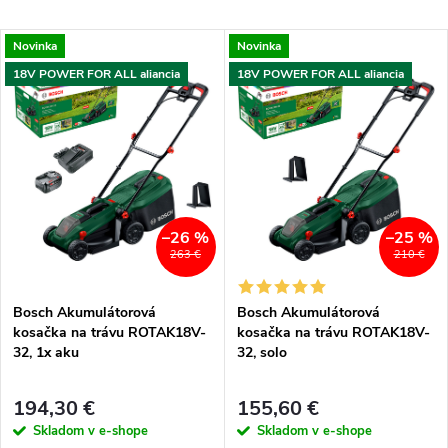
a
Najlacnejšie
V
Novinka
Novinka
Najdrahšie
d
18V POWER FOR ALL aliancia
18V POWER FOR ALL aliancia
ý
Najpredávanejšie
e
p
Abecedne
n
i
i
s
–26 %
–25 %
263 €
210 €
e
p
Bosch Akumulátorová
Bosch Akumulátorová
p
kosačka na trávu ROTAK18V-
kosačka na trávu ROTAK18V-
r
32, 1x aku
32, solo
r
o
194,30 €
155,60 €
o
Skladom v e-shope
Skladom v e-shope