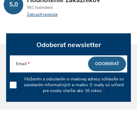
Hodnotenie zákazníkov
5,0
a
e
961 hodnotení
n
Zobraziť recenzie
p
i
e
r
v
Odoberať newsletter
k
Email
ODOBERAŤ
y
Vložením a odoslaním e-mailovej adresy súhlasíte so
v
zasielaním informačných e-mailov. E-maily sú určené
pre osoby staršie ako 16 rokov.
ý
p
i
s