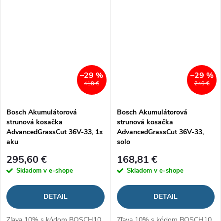
–29 %
–29 %
418 €
240 €
Bosch Akumulátorová
Bosch Akumulátorová
strunová kosačka
strunová kosačka
AdvancedGrassCut 36V-33, 1x
AdvancedGrassCut 36V-33,
aku
solo
295,60 €
168,81 €
Skladom v e-shope
Skladom v e-shope
DETAIL
DETAIL
Zľava 10% s kódom BOSCH10
Zľava 10% s kódom BOSCH10