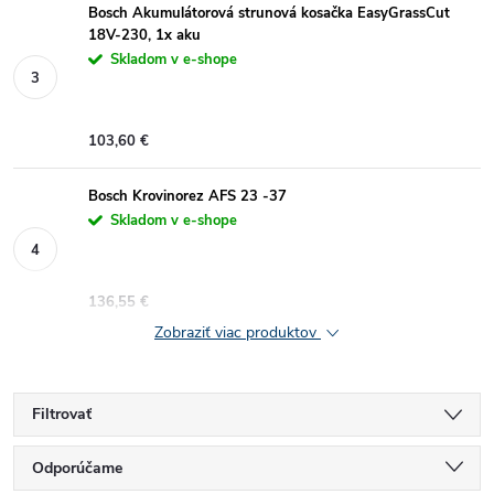
Bosch Akumulátorová strunová kosačka EasyGrassCut
18V-230, 1x aku
Skladom v e-shope
103,60 €
Bosch Krovinorez AFS 23 -37
Skladom v e-shope
136,55 €
Zobraziť viac produktov
Filtrovať
R
Odporúčame