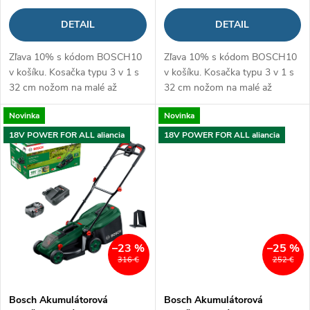
d
d
DETAIL
DETAIL
u
u
Zľava 10% s kódom BOSCH10
Zľava 10% s kódom BOSCH10
k
v košíku. Kosačka typu 3 v 1 s
v košíku. Kosačka typu 3 v 1 s
k
32 cm nožom na malé až
32 cm nožom na malé až
t
stredne veľké trávniky
stredne veľké trávniky
t
Novinka
Novinka
o
18V POWER FOR ALL aliancia
18V POWER FOR ALL aliancia
o
v
v
–23 %
–25 %
316 €
252 €
Bosch Akumulátorová
Bosch Akumulátorová