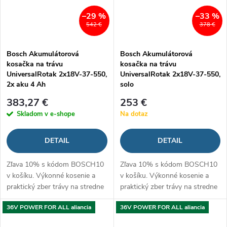
–29 %
–33 %
542 €
378 €
Bosch Akumulátorová
Bosch Akumulátorová
kosačka na trávu
kosačka na trávu
UniversalRotak 2x18V-37-550,
UniversalRotak 2x18V-37-550,
2x aku 4 Ah
solo
383,27 €
253 €
Skladom v e-shope
Na dotaz
DETAIL
DETAIL
Zľava 10% s kódom BOSCH10
Zľava 10% s kódom BOSCH10
v košíku. Výkonné kosenie a
v košíku. Výkonné kosenie a
praktický zber trávy na stredne
praktický zber trávy na stredne
veľké až väčšie trávniky
veľké až väčšie trávniky
36V POWER FOR ALL aliancia
36V POWER FOR ALL aliancia