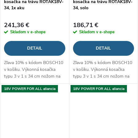
kosačka na trávu ROTAK18V-
kosačka na trávu ROTAK18V-
34, 1x aku
34, solo
241,36 €
186,71 €
Skladom v e-shope
Skladom v e-shope
DETAIL
DETAIL
Zľava 10% s kódom BOSCH10
Zľava 10% s kódom BOSCH10
v košíku. Výkonná kosačka
v košíku. Výkonná kosačka
typu 3 v 1 s 34 cm nožom na
typu 3 v 1 s 34 cm nožom na
malé až stredne veľké trávniky
malé až stredne veľké trávniky
18V POWER FOR ALL aliancia
18V POWER FOR ALL aliancia