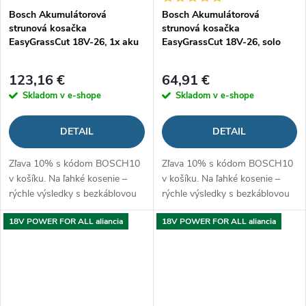
Bosch Akumulátorová
Bosch Akumulátorová
strunová kosačka
strunová kosačka
EasyGrassCut 18V-26, 1x aku
EasyGrassCut 18V-26, solo
123,16 €
64,91 €
Skladom v e-shope
Skladom v e-shope
DETAIL
DETAIL
Zľava 10% s kódom BOSCH10
Zľava 10% s kódom BOSCH10
v košíku. Na ľahké kosenie –
v košíku. Na ľahké kosenie –
rýchle výsledky s bezkáblovou
rýchle výsledky s bezkáblovou
voľnosťou
voľnosťou
18V POWER FOR ALL aliancia
18V POWER FOR ALL aliancia