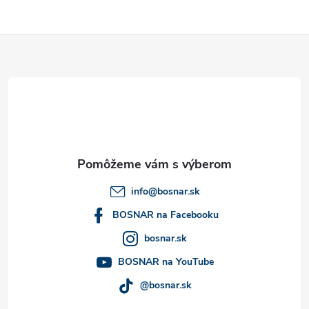
u
Z
á
p
ä
t
info
@
bosnar.sk
i
BOSNAR na Facebooku
bosnar.sk
e
BOSNAR na YouTube
@bosnar.sk