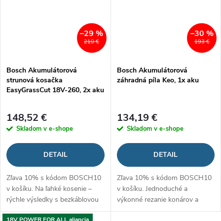
–29 %
–30 %
210 €
193 €
Bosch Akumulátorová
Bosch Akumulátorová
strunová kosačka
záhradná píla Keo, 1x aku
EasyGrassCut 18V-260, 2x aku
148,52 €
134,19 €
Skladom v e-shope
Skladom v e-shope
DETAIL
DETAIL
Zľava 10% s kódom BOSCH10
Zľava 10% s kódom BOSCH10
v košíku. Na ľahké kosenie –
v košíku. Jednoduché a
rýchle výsledky s bezkáblovou
výkonné rezanie konárov a
voľnosťou
kríkov
18V POWER FOR ALL aliancia