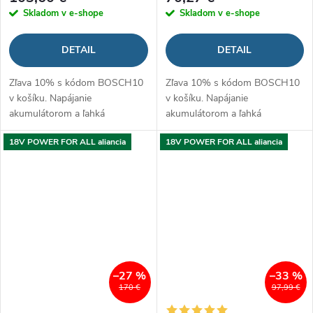
Skladom v e-shope
Skladom v e-shope
DETAIL
DETAIL
Zľava 10% s kódom BOSCH10
Zľava 10% s kódom BOSCH10
v košíku. Napájanie
v košíku. Napájanie
akumulátorom a ľahká
akumulátorom a ľahká
manipulácia podporujú krásu
manipulácia podporujú krásu
18V POWER FOR ALL aliancia
18V POWER FOR ALL aliancia
záhrady bez starostí
záhrady bez starostí
–27 %
–33 %
170 €
97,99 €