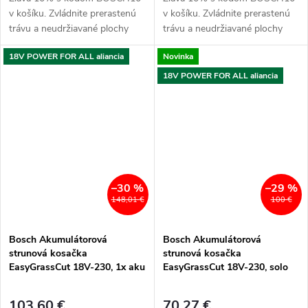
v košíku. Zvládnite prerastenú
v košíku. Zvládnite prerastenú
trávu a neudržiavané plochy
trávu a neudržiavané plochy
vďaka výkonnému
vďaka výkonnému
18V POWER FOR ALL aliancia
Novinka
akumulátorovému vyžínaniu
akumulátorovému vyžínaniu
18V POWER FOR ALL aliancia
–30 %
–29 %
148,01 €
100 €
Bosch Akumulátorová
Bosch Akumulátorová
strunová kosačka
strunová kosačka
EasyGrassCut 18V-230, 1x aku
EasyGrassCut 18V-230, solo
103,60 €
70,27 €