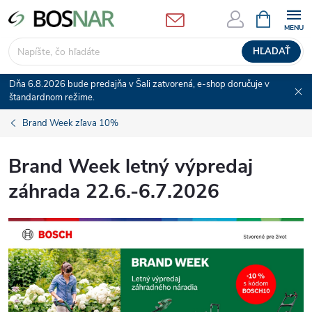
Prejsť
NÁKUPN
KOŠÍK
na
obsah
HĽADAŤ
Dňa 6.8.2026 bude predajňa v Šali zatvorená, e-shop doručuje v
štandardnom režime.
Brand Week zľava 10%
Brand Week letný výpredaj
záhrada 22.6.-6.7.2026