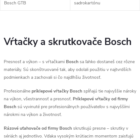
k
Bosch GTB
sadrokartónu
t
t
o
O
o
v
v
Vŕtačky a skrutkovače Bosch
v
l
Presnosť a výkon – s vŕtačkami
Bosch
sa ľahko dostaneš cez rôzne
á
materiály. Sú skonštruované tak, aby odolali použitiu v najtvrdších
d
podmienkach a zachovali si čo najdlhšiu životnosť.
a
Profesionálne
príklepové vŕtačky Bosch
spĺňajú tie najvyššie nároky
na výkon, všestrannosť a presnosť.
Príklepové vŕtačky od firmy
c
Bosch
sú vyvinuté pre profesionálnych používateľov s najvyššími
i
nárokmi na výkon a životnosť.
e
Rázové uťahovače od firmy Bosch
skrutkujú presne – skrutky v
sériách aj jednotlivo. Vďaka vysokým krútiacim momentom zaisťujú