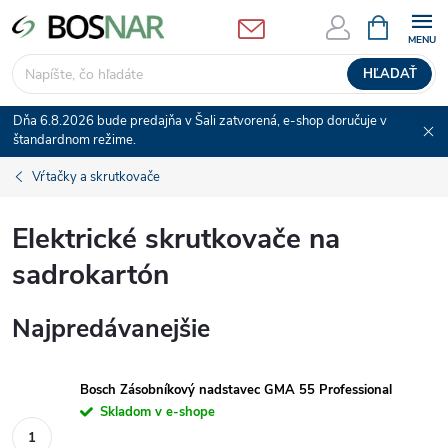
Prejsť
NÁKUPN
KOŠÍK
na
obsah
HĽADAŤ
Dňa 6.8.2026 bude predajňa v Šali zatvorená, e-shop doručuje v
štandardnom režime.
Vŕtačky a skrutkovače
Elektrické skrutkovače na
sadrokartón
Najpredávanejšie
Bosch Zásobníkový nadstavec GMA 55 Professional
Skladom v e-shope