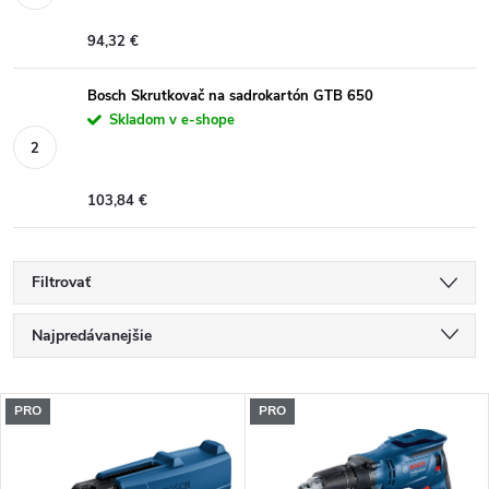
94,32 €
Bosch Skrutkovač na sadrokartón GTB 650
Skladom v e-shope
103,84 €
Filtrovať
R
Najpredávanejšie
a
Odporúčame
V
PRO
PRO
Najlacnejšie
d
ý
Najdrahšie