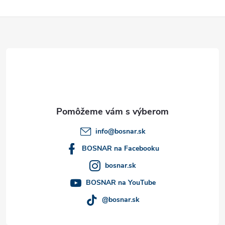
Z
á
p
ä
t
info
@
bosnar.sk
i
BOSNAR na Facebooku
bosnar.sk
e
BOSNAR na YouTube
@bosnar.sk