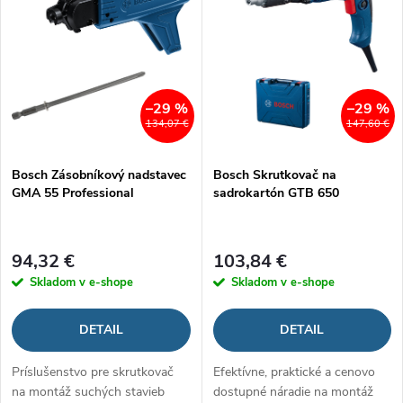
e
p
Abecedne
n
i
i
s
–29 %
–29 %
134,07 €
147,60 €
e
p
Bosch Zásobníkový nadstavec
Bosch Skrutkovač na
p
GMA 55 Professional
sadrokartón GTB 650
r
r
o
94,32 €
103,84 €
o
Skladom v e-shope
Skladom v e-shope
d
d
DETAIL
DETAIL
u
u
Príslušenstvo pre skrutkovač
Efektívne, praktické a cenovo
k
na montáž suchých stavieb
dostupné náradie na montáž