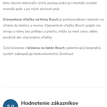
p
tieto rázové uťahovače rýchly postup práce pri montáži vozidiel,
r
montáži políc a pri iných druhoch prác.
v
Diamantová vŕtačka od firmy Bosch
je profesionálnym riešením na
vŕtanie do betónu a muriva. Diamantové vŕtačky Bosch prejdú cez
k
stropy a steny bez príklepu a prachu, môžu sa viesť rukou alebo
y
používať ako stacionárne vŕtačky.
v
Čisté brúsenie s
brúskou na betón Bosch
: patentovaný bezprašný
systém zabezpečuje bezkonkurenčnú životnosť.
ý
p
i
s
u
Hodnotenie zákazníkov
5,0