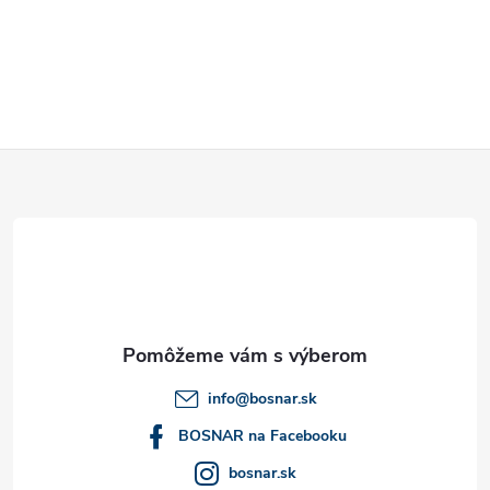
y
v
ý
p
Z
i
á
s
u
p
ä
t
info
@
bosnar.sk
i
BOSNAR na Facebooku
bosnar.sk