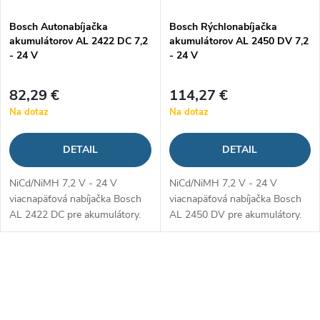
Bosch Autonabíjačka
Bosch Rýchlonabíjačka
akumulátorov AL 2422 DC 7,2
akumulátorov AL 2450 DV 7,2
- 24 V
- 24 V
82,29 €
114,27 €
Na dotaz
Na dotaz
DETAIL
DETAIL
NiCd/NiMH 7,2 V - 24 V
NiCd/NiMH 7,2 V - 24 V
viacnapäťová nabíjačka Bosch
viacnapäťová nabíjačka Bosch
AL 2422 DC pre akumulátory.
AL 2450 DV pre akumulátory.
O
v