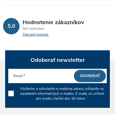
l
á
Hodnotenie zákazníkov
d
5,0
961 hodnotení
a
Zobraziť recenzie
c
i
Odoberať newsletter
e
p
Email
ODOBERAŤ
r
Vložením a odoslaním e-mailovej adresy súhlasíte so
v
zasielaním informačných e-mailov. E-maily sú určené
pre osoby staršie ako 16 rokov.
k