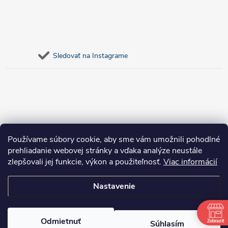
Sledovať na Instagrame
Používame súbory cookie, aby sme vám umožnili pohodlné
prehliadanie webovej stránky a vďaka analýze neustále
zlepšovali jej funkcie, výkon a použiteľnosť.
Viac informácií
Nastavenie
Copyright 2026
bosnar.sk
. Všetky práva vyhradené.
Upraviť nastavenie
cookies
Odmietnuť
Zobraziť
Súhlasím