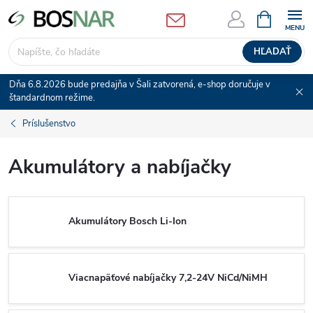
Prejsť
NÁKUPN
KOŠÍK
na
obsah
HĽADAŤ
Dňa 6.8.2026 bude predajňa v Šali zatvorená, e-shop doručuje v
štandardnom režime.
Príslušenstvo
Akumulátory a nabíjačky
Akumulátory Bosch Li-Ion
Viacnapäťové nabíjačky 7,2-24V NiCd/NiMH