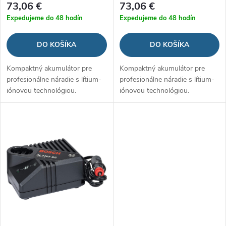
o
73,06 €
73,06 €
o
Expedujeme do 48 hodín
Expedujeme do 48 hodín
d
d
DO KOŠÍKA
DO KOŠÍKA
u
u
Kompaktný akumulátor pre
Kompaktný akumulátor pre
k
profesionálne náradie s lítium-
profesionálne náradie s lítium-
k
iónovou technológiou.
iónovou technológiou.
t
t
o
o
v
v