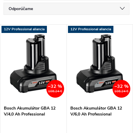
R
Odporúčame
a
Najlacnejšie
V
12V Professional aliancia
12V Professional aliancia
Najdrahšie
d
ý
Najpredávanejšie
e
p
Abecedne
n
i
i
s
–32 %
–32 %
108,24 €
108,24 €
e
p
Bosch Akumulátor GBA 12
Bosch Akumulátor GBA 12
p
V/4,0 Ah Professional
V/6,0 Ah Professional
r
r