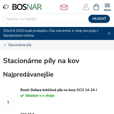
Prejsť
NÁKUPN
KOŠÍK
na
obsah
HĽADAŤ
Dňa 6.8.2026 bude predajňa v Šali zatvorená, e-shop doručuje v
štandardnom režime.
Stacionárne píly
Stacionárne píly na kov
Najpredávanejšie
Bosch Deliaca kotúčová píla na kovy GCO 14-24 J
Skladom v e-shope