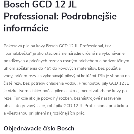
Bosch GCD 12 JL
Professional: Podrobnejšie
informácie
Pokosová píla na kovy Bosch GCD 12 JL Professional, tzv.
"pomalobežka" je ako stacionárne náradie určené na vykonávanie
pozdĺžnych a priečnych rezov s rovným priebehom a horizontálnym
uhlom zošikmenia do 45°, do kovových materiálov, bez použitia
vody, pričom rezy sa vykonávajú pílovými kotúčmi. Píla je vhodná na
čisté rezy, bez potreby chladenia vodou. Prednosťou píly GCD 12 JL
je nízka tvorna iskier počas pílenia, ako aj menej zafarbené kovy po
reze. Funkcie ako je pozvoľný rozbeh, beznástrojové nastavenie
uhla, integrovaný laser, robí pílu GCD 12 JL Professional praktickou
a všestranou pri plnení najrozličnejších prác.
Objednávacie číslo Bosch