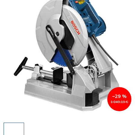
–29 %
1 049,19 €