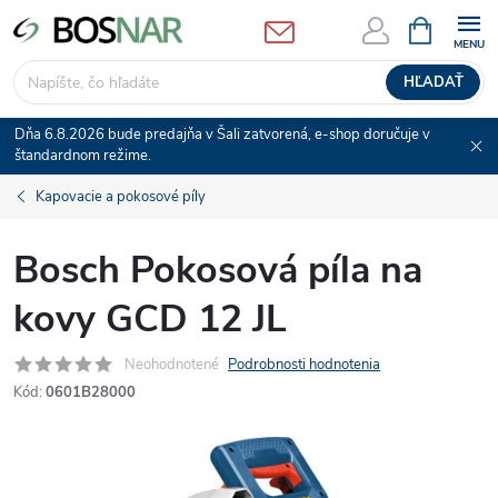
Prejsť
NÁKUPN
KOŠÍK
na
obsah
HĽADAŤ
Dňa 6.8.2026 bude predajňa v Šali zatvorená, e-shop doručuje v
štandardnom režime.
Kapovacie a pokosové píly
Bosch Pokosová píla na
kovy GCD 12 JL
Neohodnotené
Podrobnosti hodnotenia
Kód:
0601B28000