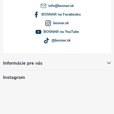
t
info
@
bosnar.sk
i
BOSNAR na Facebooku
bosnar.sk
e
BOSNAR na YouTube
@bosnar.sk
Informácie pre vás
Instagram