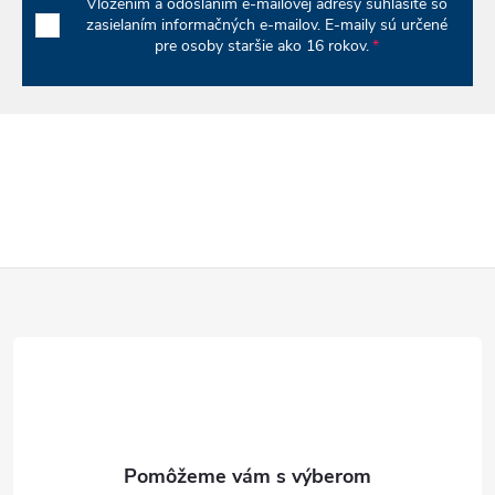
Vložením a odoslaním e-mailovej adresy súhlasíte so
zasielaním informačných e-mailov. E-maily sú určené
pre osoby staršie ako 16 rokov.
Z
á
p
ä