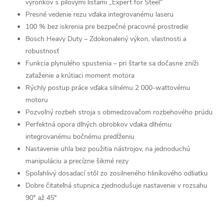
výronkov s pílovými listami „Expert for Steel“
Presné vedenie rezu vďaka integrovanému laseru
100 % bez iskrenia pre bezpečné pracovné prostredie
Bosch Heavy Duty – Zdokonalený výkon, vlastnosti a
robustnosť
Funkcia plynulého spustenia – pri štarte sa dočasne zníži
zaťaženie a krútiaci moment motora
Rýchly postup práce vďaka silnému 2 000-wattovému
motoru
Pozvoľný rozbeh stroja s obmedzovačom rozbehového prúdu
Perfektná opora dlhých obrobkov vďaka dlhému
integrovanému bočnému predĺženiu
Nastavenie uhla bez použitia nástrojov, na jednoduchú
manipuláciu a precízne šikmé rezy
Spoľahlivý dosadací stôl zo zosilneného hliníkového odliatku
Dobre čitateľná stupnica zjednodušuje nastavenie v rozsahu
90º až 45º