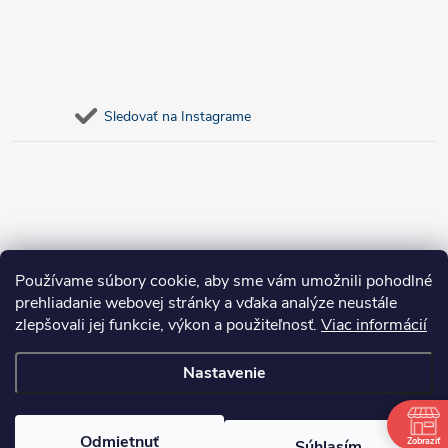
Sledovať na Instagrame
Používame súbory cookie, aby sme vám umožnili pohodlné
prehliadanie webovej stránky a vďaka analýze neustále
zlepšovali jej funkcie, výkon a použiteľnosť.
Viac informácií
Nastavenie
Copyright 2026
bosnar.sk
. Všetky práva vyhradené.
Upraviť nastavenie
cookies
Odmietnuť
Zobraziť
Súhlasím