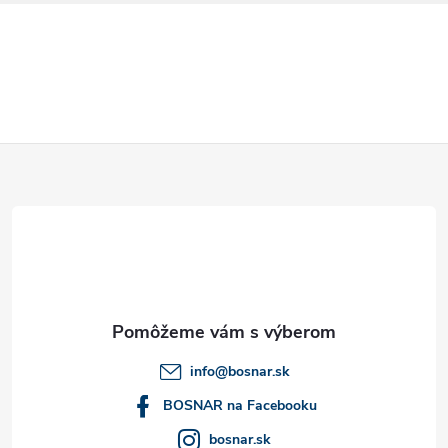
i
s
u
Z
á
p
ä
t
info
@
bosnar.sk
i
BOSNAR na Facebooku
bosnar.sk