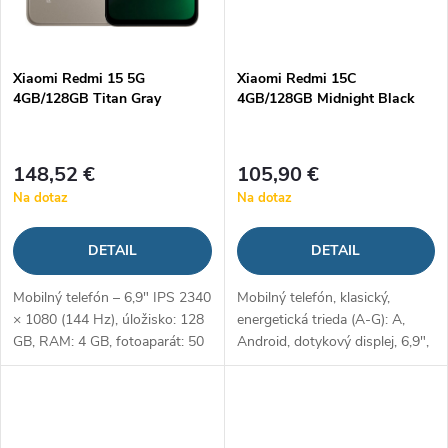
Xiaomi Redmi 15 5G
Xiaomi Redmi 15C
4GB/128GB Titan Gray
4GB/128GB Midnight Black
148,52 €
105,90 €
Na dotaz
Na dotaz
DETAIL
DETAIL
Mobilný telefón – 6,9" IPS 2340
Mobilný telefón, klasický,
× 1080 (144 Hz), úložisko: 128
energetická trieda (A-G): A,
GB, RAM: 4 GB, fotoaparát: 50
Android, dotykový displej, 6,9",
Mpx (f/1,8) hlavný + 8 Mpx
1600x720, 8 jadrový procesor,
predný, CPU: Qualcomm
4GB RAM, 128 GB, micro SD,
Snapdragon 6s Gen 3, NFC,
2x SIM, podpora rýchleho
USB-C,...
nabíjania