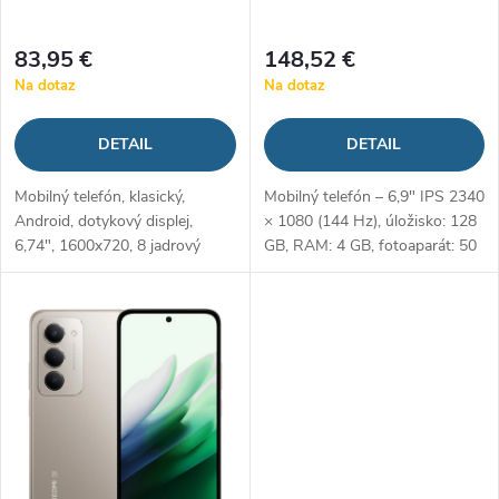
r
o
83,95 €
148,52 €
o
Na dotaz
Na dotaz
d
d
DETAIL
DETAIL
u
u
Mobilný telefón, klasický,
Mobilný telefón – 6,9" IPS 2340
k
Android, dotykový displej,
× 1080 (144 Hz), úložisko: 128
k
6,74", 1600x720, 8 jadrový
GB, RAM: 4 GB, fotoaparát: 50
t
procesor, 4GB RAM, 128 GB,
Mpx (f/1,8) hlavný + 8 Mpx
t
micro SD, 2x SIM, podpora 5G
predný, CPU: Qualcomm
o
siete, podpora rýchleho
Snapdragon 6s Gen 3, NFC,
o
nabíjania,...
USB-C,...
v
v