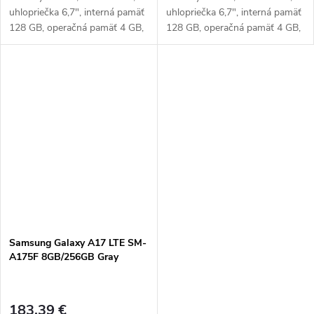
uhlopriečka 6,7", interná pamäť
uhlopriečka 6,7", interná pamäť
128 GB, operačná pamäť 4 GB,
128 GB, operačná pamäť 4 GB,
zadný fotoaparát 50 MPx,
zadný fotoaparát 50 MPx,
predný fotoaparát 13 MPx,
predný fotoaparát 13 MPx,
Dual SIM + pamäťová karta,
Dual SIM + pamäťová karta,
batéria...
batéria...
Samsung Galaxy A17 LTE SM-
A175F 8GB/256GB Gray
183,39 €