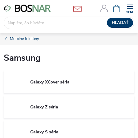
Prejsť
NÁKUPN
KOŠÍK
na
obsah
HĽADAŤ
Mobilné telefóny
Samsung
Galaxy XCover séria
Galaxy Z séria
Galaxy S séria