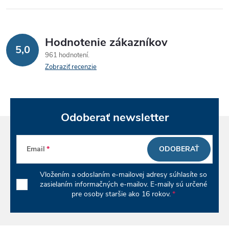
k
c
o
i
v
Hodnotenie zákazníkov
5,0
a
e
961 hodnotení
n
Zobraziť recenzie
p
i
e
r
v
Odoberať newsletter
k
Email
ODOBERAŤ
y
Vložením a odoslaním e-mailovej adresy súhlasíte so
v
zasielaním informačných e-mailov. E-maily sú určené
pre osoby staršie ako 16 rokov.
ý
p