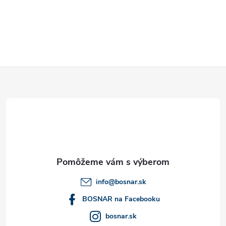
i
s
u
Z
á
p
ä
t
info
@
bosnar.sk
i
BOSNAR na Facebooku
bosnar.sk