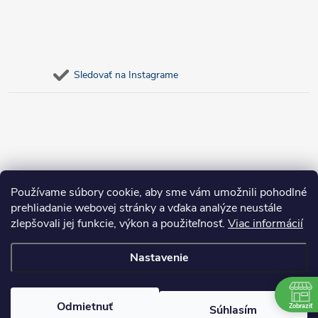
Sledovať na Instagrame
Používame súbory cookie, aby sme vám umožnili pohodlné
prehliadanie webovej stránky a vďaka analýze neustále
zlepšovali jej funkcie, výkon a použiteľnosť.
Viac informácií
Nastavenie
Copyright 2026
bosnar.sk
. Všetky práva vyhradené.
Upraviť nastavenie
cookies
Odmietnuť
Zobraziť
Súhlasím