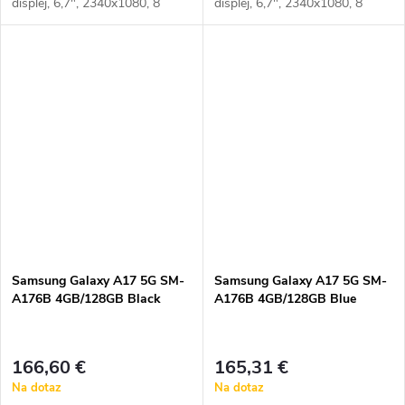
displej, 6,7", 2340x1080, 8
displej, 6,7", 2340x1080, 8
jadrový procesor, 4GB RAM,
jadrový procesor, 4GB RAM,
128 GB, micro SD hybrid SIM,
128 GB, micro SD hybrid SIM,
2x SIM, podpora rýchleho
2x SIM, podpora rýchleho
nabíjania, NFC
nabíjania, NFC
Samsung Galaxy A17 5G SM-
Samsung Galaxy A17 5G SM-
A176B 4GB/128GB Black
A176B 4GB/128GB Blue
166,60 €
165,31 €
Na dotaz
Na dotaz