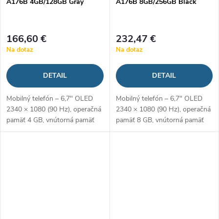
A176B 4GB/128GB Gray
A176B 8GB/256GB Black
166,60 €
232,47 €
Na dotaz
Na dotaz
DETAIL
DETAIL
Mobilný telefón – 6,7" OLED
Mobilný telefón – 6,7" OLED
2340 × 1080 (90 Hz), operačná
2340 × 1080 (90 Hz), operačná
pamäť 4 GB, vnútorná pamäť
pamäť 8 GB, vnútorná pamäť
128 GB, hybridný slot, procesor
256 GB, hybridný slot, procesor
Samsung Exynos 1330,
Samsung Exynos 1330,
fotoaparát: 50 Mpx (f/1,8)
fotoaparát: 50 Mpx (f/1,8)
hlavný + 5...
hlavný + 5...