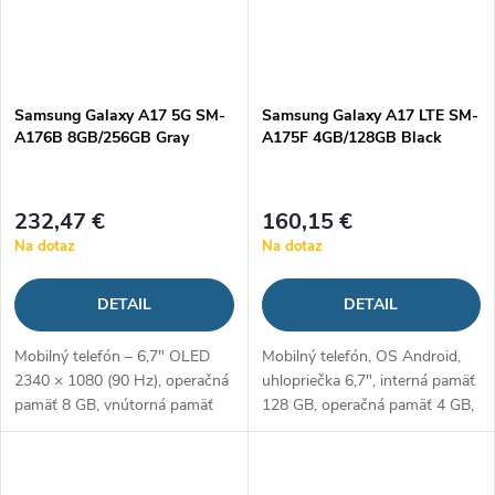
Samsung Galaxy A17 5G SM-
Samsung Galaxy A17 LTE SM-
A176B 8GB/256GB Gray
A175F 4GB/128GB Black
232,47 €
160,15 €
Na dotaz
Na dotaz
DETAIL
DETAIL
Mobilný telefón – 6,7" OLED
Mobilný telefón, OS Android,
2340 × 1080 (90 Hz), operačná
uhlopriečka 6,7", interná pamäť
pamäť 8 GB, vnútorná pamäť
128 GB, operačná pamäť 4 GB,
256 GB, hybridný slot, procesor
zadný fotoaparát 50 MPx,
Samsung Exynos 1330,
predný fotoaparát 13 MPx,
fotoaparát: 50 Mpx (f/1,8)
Dual SIM + pamäťová karta,