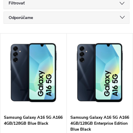
Filtrovať
R
Odporúčame
a
Najlacnejšie
V
Najdrahšie
d
ý
Najpredávanejšie
e
p
Abecedne
n
i
i
s
e
p
Samsung Galaxy A16 5G A166
Samsung Galaxy A16 5G A166
p
4GB/128GB Blue Black
4GB/128GB Enterprise Edition
r
Blue Black