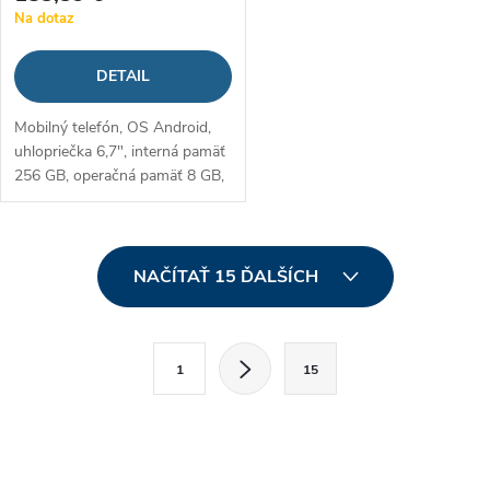
Na dotaz
DETAIL
Mobilný telefón, OS Android,
uhlopriečka 6,7", interná pamäť
256 GB, operačná pamäť 8 GB,
zadný fotoaparát 50 MPx,
predný fotoaparát 13 MPx,
Dual SIM + pamäťová karta,
O
batéria...
NAČÍTAŤ 15 ĎALŠÍCH
v
l
S
1
15
t
á
r
d
á
a
n