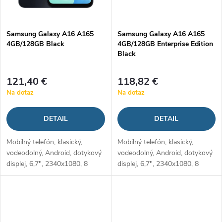
Samsung Galaxy A16 A165
Samsung Galaxy A16 A165
4GB/128GB Black
4GB/128GB Enterprise Edition
Black
121,40 €
118,82 €
Na dotaz
Na dotaz
DETAIL
DETAIL
Mobilný telefón, klasický,
Mobilný telefón, klasický,
vodeodolný, Android, dotykový
vodeodolný, Android, dotykový
displej, 6,7", 2340x1080, 8
displej, 6,7", 2340x1080, 8
jadrový procesor, 4GB RAM,
jadrový procesor, 4GB RAM,
128 GB, micro SD hybrid SIM,
128 GB, micro SD hybrid SIM,
2x SIM, podpora rýchleho
2x SIM, podpora rýchleho
nabíjania, NFC
nabíjania, NFC