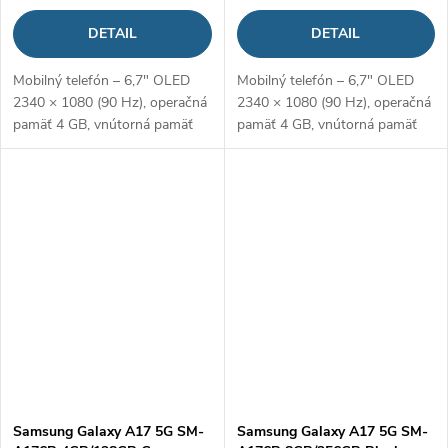
DETAIL
DETAIL
Mobilný telefón – 6,7" OLED
Mobilný telefón – 6,7" OLED
2340 × 1080 (90 Hz), operačná
2340 × 1080 (90 Hz), operačná
pamäť 4 GB, vnútorná pamäť
pamäť 4 GB, vnútorná pamäť
128 GB, hybridný slot, procesor
128 GB, hybridný slot, procesor
Samsung Exynos 1330,
Samsung Exynos 1330,
fotoaparát: 50 Mpx (f/1,8)
fotoaparát: 50 Mpx (f/1,8)
hlavný + 5...
hlavný + 5...
Samsung Galaxy A17 5G SM-
Samsung Galaxy A17 5G SM-