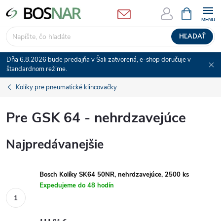
Prejsť
NÁKUPN
KOŠÍK
na
obsah
HĽADAŤ
Dňa 6.8.2026 bude predajňa v Šali zatvorená, e-shop doručuje v
štandardnom režime.
Kolíky pre pneumatické klincovačky
Pre GSK 64 - nehrdzavejúce
Najpredávanejšie
Bosch Kolíky SK64 50NR, nehrdzavejúce, 2500 ks
Expedujeme do 48 hodín