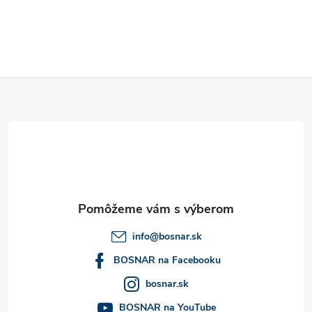
v
ý
p
Z
i
á
s
u
p
ä
t
info
@
bosnar.sk
i
BOSNAR na Facebooku
bosnar.sk
e
BOSNAR na YouTube