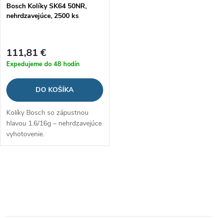
p
Bosch Kolíky SK64 50NR,
p
nehrdzavejúce, 2500 ks
r
r
o
111,81 €
o
Expedujeme do 48 hodín
d
d
DO KOŠÍKA
u
u
Kolíky Bosch so zápustnou
k
hlavou 1.6/16g – nehrdzavejúce
k
vyhotovenie.
t
t
o
O
o
v
v
v
l