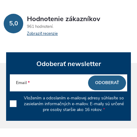
á
Hodnotenie zákazníkov
d
5,0
961 hodnotení
a
Zobraziť recenzie
c
i
Odoberať newsletter
e
p
Email
ODOBERAŤ
r
Vložením a odoslaním e-mailovej adresy súhlasíte so
v
zasielaním informačných e-mailov. E-maily sú určené
pre osoby staršie ako 16 rokov.
k
y