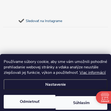
Sledovať na Instagrame
Používame súbory cookie, aby sme vám umožnili pohodlné
prehliadanie webovej stránky a vďaka analýze neustále
zlepšovali jej funkcie, výkon a použiteľnosť.
Viac informácií
Nastavenie
Copyright 2026
bosnar.sk
. Všetky práva vyhradené.
Upraviť nastavenie
cookies
Odmietnuť
Zobraziť
Súhlasím
Vytvoril Shoptet