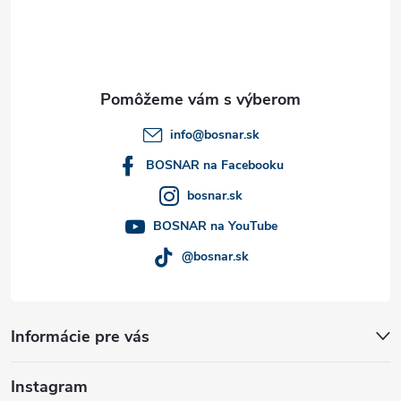
u
p
ä
t
info
@
bosnar.sk
i
BOSNAR na Facebooku
bosnar.sk
e
BOSNAR na YouTube
@bosnar.sk
Informácie pre vás
Instagram