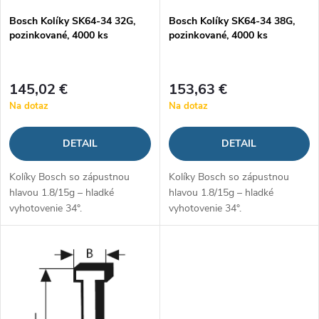
p
Bosch Kolíky SK64-34 32G,
Bosch Kolíky SK64-34 38G,
p
pozinkované, 4000 ks
pozinkované, 4000 ks
r
r
o
145,02 €
153,63 €
o
Na dotaz
Na dotaz
d
d
DETAIL
DETAIL
u
u
Kolíky Bosch so zápustnou
Kolíky Bosch so zápustnou
k
hlavou 1.8/15g – hladké
hlavou 1.8/15g – hladké
k
vyhotovenie 34°.
vyhotovenie 34°.
t
t
o
o
v
v