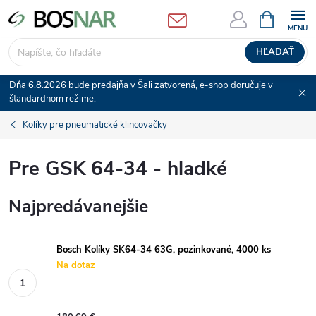
Prejsť
NÁKUPN
KOŠÍK
na
obsah
HĽADAŤ
Dňa 6.8.2026 bude predajňa v Šali zatvorená, e-shop doručuje v
štandardnom režime.
Kolíky pre pneumatické klincovačky
Pre GSK 64-34 - hladké
Najpredávanejšie
Bosch Kolíky SK64-34 63G, pozinkované, 4000 ks
Na dotaz