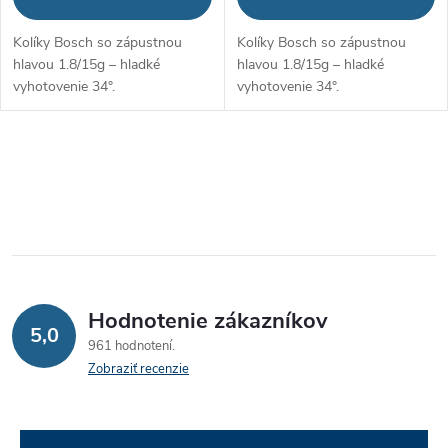
Kolíky Bosch so zápustnou
Kolíky Bosch so zápustnou
hlavou 1.8/15g – hladké
hlavou 1.8/15g – hladké
vyhotovenie 34°.
vyhotovenie 34°.
O
v
l
á
Hodnotenie zákazníkov
d
5,0
961 hodnotení
a
Zobraziť recenzie
c