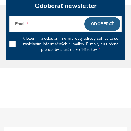
i
Odoberať newsletter
e
p
Email
ODOBERAŤ
r
Vložením a odoslaním e-mailovej adresy súhlasíte so
v
zasielaním informačných e-mailov. E-maily sú určené
pre osoby staršie ako 16 rokov.
k
y
v
ý
p
Z
i
á
s