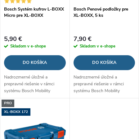
p
Bosch Systém kufrov L-BOXX
Bosch Penové podložky pre
p
Micro pre XL-BOXX
XL-BOXX, 5 ks
r
r
o
5,90 €
7,90 €
o
Skladom v e-shope
Skladom v e-shope
d
d
DO KOŠÍKA
DO KOŠÍKA
u
u
Nadrozmerné úložné a
Nadrozmerné úložné a
k
prepravné riešenie v rámci
prepravné riešenie v rámci
k
systému Bosch Mobility
systému Bosch Mobility
t
t
PRO
o
XL-BOXX 172
o
v
v