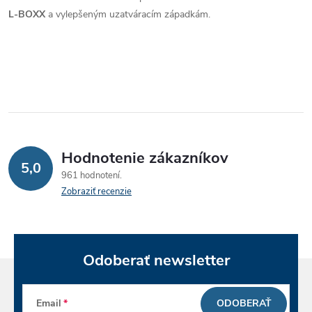
i
L-BOXX
a vylepšeným uzatváracím západkám.
e
p
r
v
k
Hodnotenie zákazníkov
y
5,0
961 hodnotení
v
Zobraziť recenzie
ý
p
Odoberať newsletter
i
s
Email
ODOBERAŤ