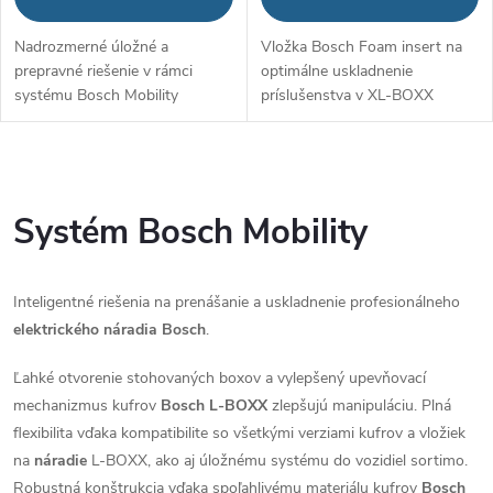
Nadrozmerné úložné a
Vložka Bosch Foam insert na
prepravné riešenie v rámci
optimálne uskladnenie
systému Bosch Mobility
príslušenstva v XL-BOXX
O
v
Systém Bosch Mobility
l
Inteligentné riešenia na prenášanie a uskladnenie profesionálneho
á
elektrického náradia Bosch
.
d
Ľahké otvorenie stohovaných boxov a vylepšený upevňovací
a
mechanizmus kufrov
Bosch L-BOXX
zlepšujú manipuláciu. Plná
flexibilita vďaka kompatibilite so všetkými verziami kufrov a vložiek
c
na
náradie
L-BOXX, ako aj úložnému systému do vozidiel sortimo.
Robustná konštrukcia vďaka spoľahlivému materiálu kufrov
Bosch