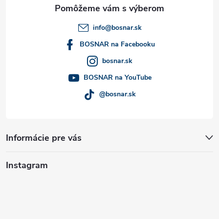
ä
t
info
@
bosnar.sk
i
BOSNAR na Facebooku
bosnar.sk
e
BOSNAR na YouTube
@bosnar.sk
Informácie pre vás
Instagram