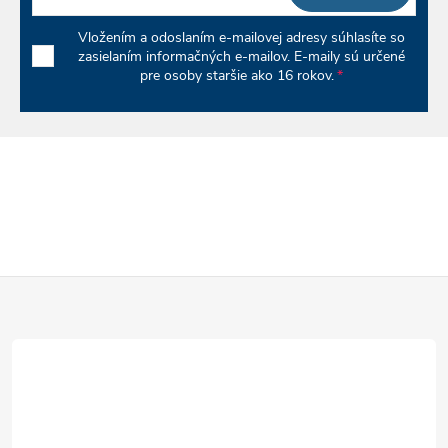
u
Vložením a odoslaním e-mailovej adresy súhlasíte so
zasielaním informačných e-mailov. E-maily sú určené
pre osoby staršie ako 16 rokov.
Z
á
p