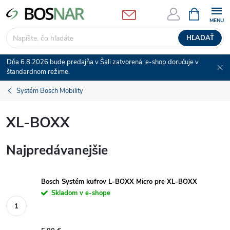
Prejsť
NÁKUPN
KOŠÍK
na
obsah
HĽADAŤ
Dňa 6.8.2026 bude predajňa v Šali zatvorená, e-shop doručuje v
štandardnom režime.
Systém Bosch Mobility
XL-BOXX
Najpredávanejšie
Bosch Systém kufrov L-BOXX Micro pre XL-BOXX
Skladom v e-shope