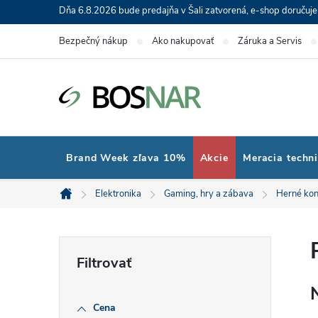
Prejsť
Dňa 6.8.2026 bude predajňa v Šali zatvorená, e-shop doručuj
na
Bezpečný nákup
Ako nakupovať
Záruka a Servis
obsah
Brand Week zľava 10%
Akcie
Meracia techn
Elektronika
Gaming, hry a zábava
Herné kon
Domov
B
o
Cena