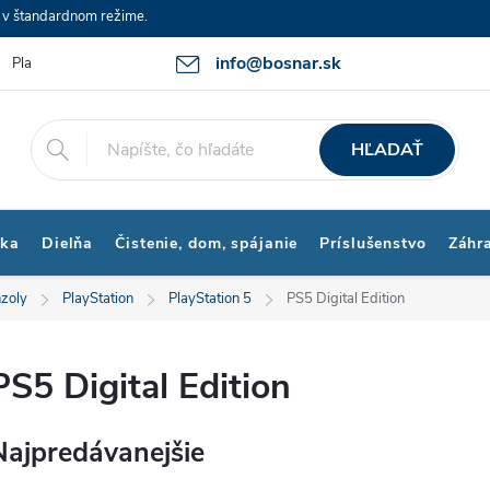
e v štandardnom režime.
info@bosnar.sk
Platby a Doprava
Kontakty
Obchodné podmienky
Bonus p
HĽADAŤ
ika
Dielňa
Čistenie, dom, spájanie
Príslušenstvo
Záhr
zoly
PlayStation
PlayStation 5
PS5 Digital Edition
PS5 Digital Edition
Najpredávanejšie