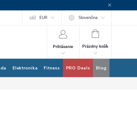
rogram
Nákup na splátky Quatro
EUR
Slovenčina
NÁKUPNÝ
KOŠÍK
Prázdny košík
Prihlásenie
ada
Elektronika
Fitness
PRO Deals
Blog
Bonus pro