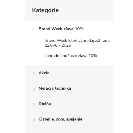
i
Preskočiť
i
Kategórie
kategórie
Brand Week zľava 10%
Brand Week letný výpredaj záhrada
22.6.-6.7.2026
záhradné nožnice zľava 10%
Akcie
Meracia technika
Dielňa
Čistenie, dom, spájanie