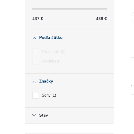
č
n
437
€
438
€
ý
Podľa štítku
p
Na sklade
0
a
Novinka
0
n
Značky
e
1
Sony
1
l
Stav