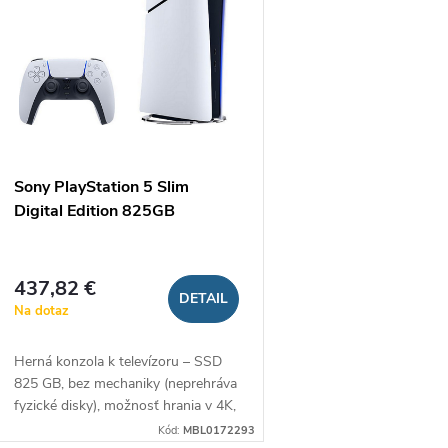
e
s
p
p
r
r
Sony PlayStation 5 Slim
o
Digital Edition 825GB
o
d
d
437,82 €
DETAIL
u
Na dotaz
u
k
Herná konzola k televízoru – SSD
k
825 GB, bez mechaniky (neprehráva
t
fyzické disky), možnosť hrania v 4K,
t
menu v češtine, 1× herný ovládač v
Kód:
MBL0172293