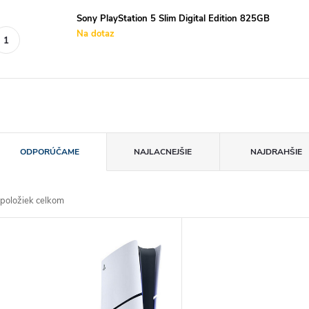
Sony PlayStation 5 Slim Digital Edition 825GB
Na dotaz
R
ODPORÚČAME
NAJLACNEJŠIE
NAJDRAHŠIE
a
položiek celkom
d
V
e
ý
n
p