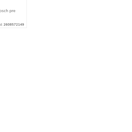
osch pre
d:
2608572149