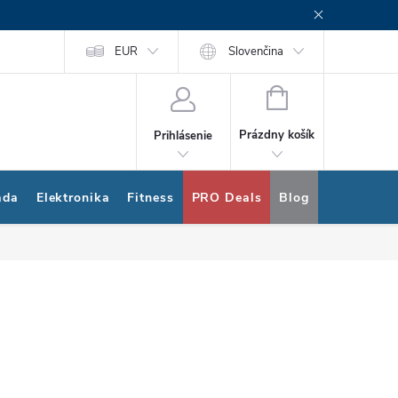
rogram
Nákup na splátky Quatro
EUR
Slovenčina
NÁKUPNÝ
KOŠÍK
Prázdny košík
Prihlásenie
ada
Elektronika
Fitness
PRO Deals
Blog
Bonus pro