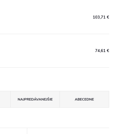
103,71 €
74,61 €
NAJPREDÁVANEJŠIE
ABECEDNE