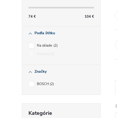
č
n
74
€
104
€
ý
Podľa štítku
p
Na sklade
2
a
Novinka
0
n
Značky
e
BOSCH
2
l
2
Preskočiť
Kategórie
kategórie