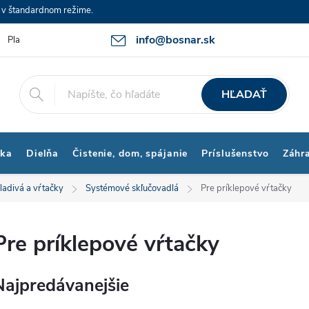
e v štandardnom režime.
info@bosnar.sk
Platby a Doprava
Kontakty
Obchodné podmienky
Bonus p
HĽADAŤ
ika
Dielňa
Čistenie, dom, spájanie
Príslušenstvo
Záhr
kladivá a vŕtačky
Systémové skľučovadlá
Pre príklepové vŕtačky
Pre príklepové vŕtačky
Najpredávanejšie