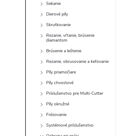
Sekanie
Dierové píly
Skrutkovanie
Rezanie, vŕtanie, brúsenie
diamantom
Brúsenie a leštenie
Rezanie, obrusovanie a kefovanie
Píly priamočiare
Píly chvostové
Príslušenstvo pre Multi-Cutter
Píly okružné
Frézovanie
Systémové príslušenstvo
Ochrana pri práci