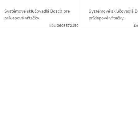
u
k
Systémové skľučovadlá Bosch pre
Systémové skľučovadlá B
k
príklepové vŕtačky.
príklepové vŕtačky.
t
Kód:
2608572150
Kó
t
o
o
O
v
v
v
á
d
a
c