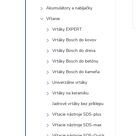
Akumulátory a nabíjačky
Vŕtanie
Vrtáky EXPERT
Vrtáky Bosch do kovov
Vrtáky Bosch do dreva
Vrtáky Bosch do betónu
Vrtáky Bosch do kameňa
l
Univerzálne vrtáky
Vrtáky na keramiku
Jadrové vrtáky bez príklepu
Vŕtacie nástroje SDS-plus
Vŕtacie nástroje SDS-max
Vŕtacie nástroje SDS-Quick