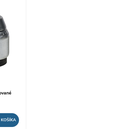
e
ované
 KOŠÍKA