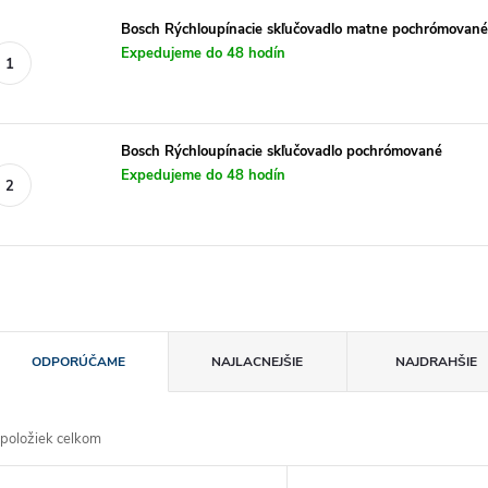
Bosch Rýchloupínacie skľučovadlo matne pochrómované
Expedujeme do 48 hodín
Bosch Rýchloupínacie skľučovadlo pochrómované
Expedujeme do 48 hodín
R
ODPORÚČAME
NAJLACNEJŠIE
NAJDRAHŠIE
a
položiek celkom
d