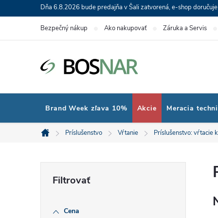
Prejsť
Dňa 6.8.2026 bude predajňa v Šali zatvorená, e-shop doručuj
na
Bezpečný nákup
Ako nakupovať
Záruka a Servis
obsah
Brand Week zľava 10%
Akcie
Meracia techn
Príslušenstvo
Vŕtanie
Príslušenstvo: vŕtacie 
Domov
B
o
Cena