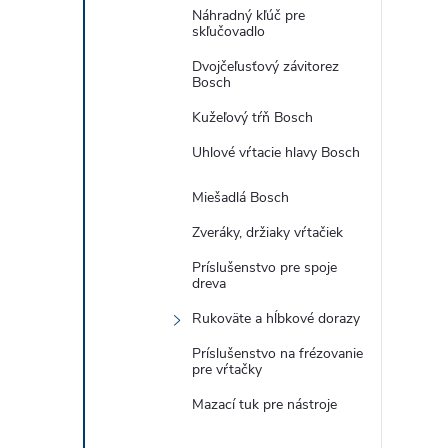
Náhradný kľúč pre
skľučovadlo
Dvojčeľusťový závitorez
Bosch
Kužeľový tŕň Bosch
Uhlové vŕtacie hlavy Bosch
Miešadlá Bosch
Zveráky, držiaky vŕtačiek
Príslušenstvo pre spoje
dreva
Rukoväte a hĺbkové dorazy
Príslušenstvo na frézovanie
pre vŕtačky
Mazací tuk pre nástroje