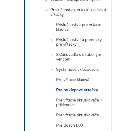
i
Príslušenstvo: vŕtacie kladivá a
vŕtačky
Príslušenstvo pre vŕtacie
kladivá
r
Príslušenstvo a pomôcky
pre vŕtačky
Skľučovadlá s ozubeným
vencom
Systémové skľučovadlá
Pre vŕtacie kladivá
Pre príklepové vŕtačky
Pre vŕtacie skrutkovače +
príklepové
i
Pre vŕtacie skrutkovače
Pre Bosch IXO