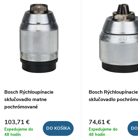
V
e
ý
n
p
e
s
p
p
r
r
Bosch Rýchloupínacie
Bosch Rýchloupínaci
o
skľučovadlo matne
skľučovadlo pochróm
o
pochrómované
d
d
103,71 €
74,61 €
u
DO KOŠÍKA
DO
Expedujeme do
Expedujeme do
48 hodín
48 hodín