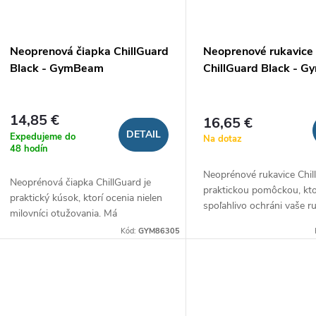
p
p
r
r
Neoprenová čiapka ChillGuard
Neoprenové rukavice
o
Black - GymBeam
ChillGuard Black - 
o
d
d
14,85 €
16,65 €
u
DETAIL
Expedujeme do
Na dotaz
u
48 hodín
k
Neoprénové rukavice Chil
Neoprénová čiapka ChillGuard je
k
praktickou pomôckou, kt
praktický kúsok, ktorí ocenia nielen
t
spoľahlivo ochráni vaše r
milovníci otužovania. Má
t
chladom a vodou. Vďaka 
minimalistický dizajn a skvelé
Kód:
GYM86305
termoregulačným vlastno
o
termoregulačné vlastnosti, vďaka
navyše udržia v...
o
ktorým vás udrží v...
v
v