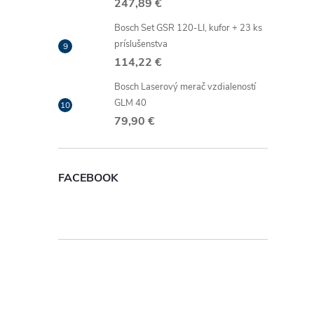
247,89 €
Bosch Set GSR 120-LI, kufor + 23 ks
r
príslušenstva
114,22 €
Bosch Laserový merač vzdialeností
GLM 40
79,90 €
FACEBOOK
i