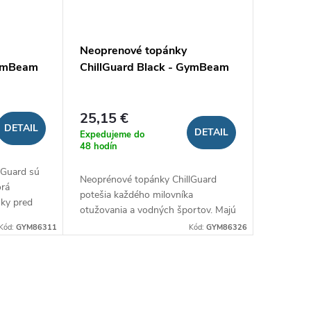
Neoprenové topánky
GymBeam
ChillGuard Black - GymBeam
25,15 €
DETAIL
DETAIL
Expedujeme do
48 hodín
lGuard sú
Neoprénové topánky ChillGuard
orá
potešia každého milovníka
uky pred
otužovania a vodných športov. Majú
skvelým
skvelé termoregulačné vlastnosti,
Kód:
GYM86311
Kód:
GYM86326
stiam ich
vďaka ktorým udržia vaše nohy v
suchu a teple. Okrem...