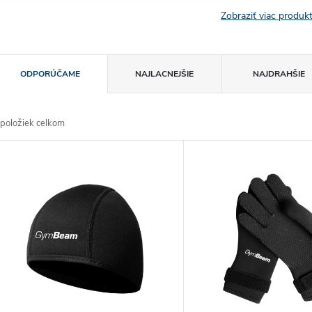
Zobraziť viac produ
R
ODPORÚČAME
NAJLACNEJŠIE
NAJDRAHŠIE
a
položiek celkom
d
V
e
ý
n
p
e
s