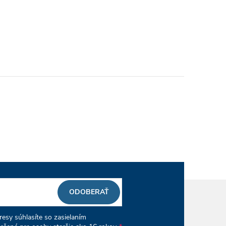
ODOBERAŤ
esy súhlasíte so zasielaním