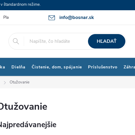
e v štandardnom režime.
info@bosnar.sk
Platby a Doprava
Kontakty
Obchodné podmienky
Bonus p
HĽADAŤ
ika
Dielňa
Čistenie, dom, spájanie
Príslušenstvo
Záhr
Otužovanie
Otužovanie
Najpredávanejšie