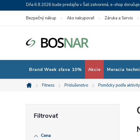
Prejsť
Dňa 6.8.2026 bude predajňa v Šali zatvorená, e-shop doručuj
na
Bezpečný nákup
Ako nakupovať
Záruka a Servis
obsah
Brand Week zľava 10%
Akcie
Meracia techn
Fitness
Príslušenstvo
Pomôcky podľa aktivity
Domov
B
o
Cena