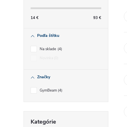
č
n
14
€
93
€
ý
Podľa štítku
p
Na sklade
4
a
Novinka
0
n
Značky
e
GymBeam
4
l
Preskočiť
Kategórie
kategórie