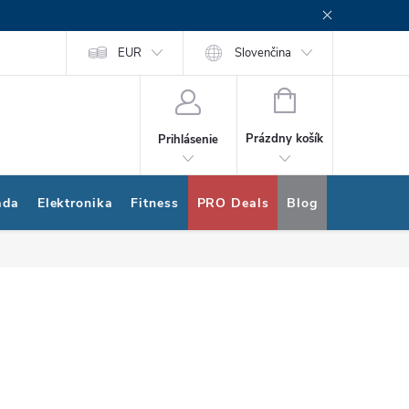
rogram
Nákup na splátky Quatro
EUR
Slovenčina
NÁKUPNÝ
KOŠÍK
Prázdny košík
Prihlásenie
ada
Elektronika
Fitness
PRO Deals
Blog
Bonus pro