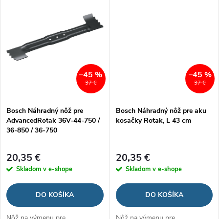
o
v
v
–45 %
–45 %
37 €
37 €
Bosch Náhradný nôž pre
Bosch Náhradný nôž pre aku
AdvancedRotak 36V-44-750 /
kosačky Rotak, L 43 cm
36-850 / 36-750
20,35 €
20,35 €
Skladom v e-shope
Skladom v e-shope
DO KOŠÍKA
DO KOŠÍKA
Nôž na výmenu pre
Nôž na výmenu pre