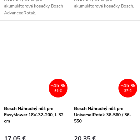
akumulátorové kosačky Bosch
akumulátorové kosačky Bosch.
AdvancedRotak.
–45 %
–45 %
31 €
37 €
Bosch Náhradný nôž pre
Bosch Náhradný nôž pre
EasyMower 18V-32-200, L 32
UniversalRotak 36-560 / 36-
cm
550
17,05 €
20,35 €