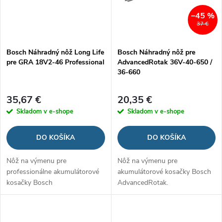
i
s
–45 %
37 €
e
p
Bosch Náhradný nôž Long Life
Bosch Náhradný nôž pre
p
pre GRA 18V2-46 Professional
AdvancedRotak 36V-40-650 /
r
36-660
r
o
35,67 €
20,35 €
o
Skladom v e-shope
Skladom v e-shope
d
d
DO KOŠÍKA
DO KOŠÍKA
u
u
Nôž na výmenu pre
Nôž na výmenu pre
k
professionálne akumulátorové
akumulátorové kosačky Bosch
k
kosačky Bosch
AdvancedRotak.
t
t
o