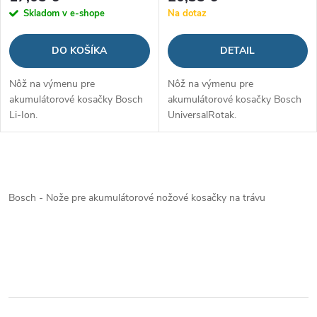
Skladom v e-shope
Na dotaz
DO KOŠÍKA
DETAIL
Nôž na výmenu pre
Nôž na výmenu pre
akumulátorové kosačky Bosch
akumulátorové kosačky Bosch
Li-Ion.
UniversalRotak.
O
v
Bosch - Nože pre akumulátorové nožové kosačky na trávu
l
á
d
a