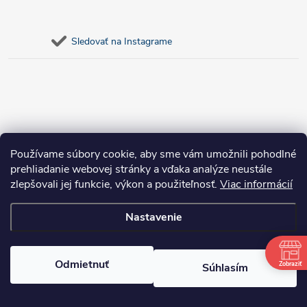
Sledovať na Instagrame
Používame súbory cookie, aby sme vám umožnili pohodlné
prehliadanie webovej stránky a vďaka analýze neustále
zlepšovali jej funkcie, výkon a použiteľnosť.
Viac informácií
Nastavenie
Copyright 2026
bosnar.sk
. Všetky práva vyhradené.
Upraviť nastavenie
cookies
Odmietnuť
Zobraziť
Súhlasím
Vytvoril Shoptet