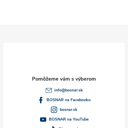
i
s
Z
u
á
p
ä
t
info
@
bosnar.sk
i
BOSNAR na Facebooku
bosnar.sk
e
BOSNAR na YouTube