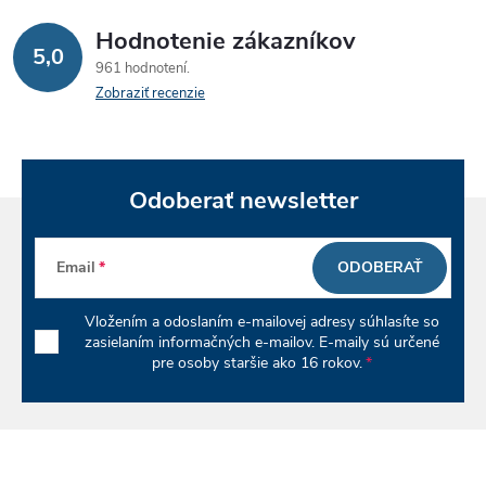
c
Hodnotenie zákazníkov
5,0
961 hodnotení
i
Zobraziť recenzie
e
p
Odoberať newsletter
r
v
Email
ODOBERAŤ
k
Vložením a odoslaním e-mailovej adresy súhlasíte so
y
zasielaním informačných e-mailov. E-maily sú určené
pre osoby staršie ako 16 rokov.
v
ý
p