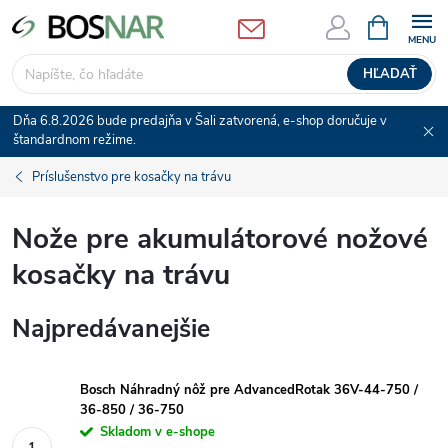
Prejsť
NÁKUPN
KOŠÍK
na
obsah
HĽADAŤ
Dňa 6.8.2026 bude predajňa v Šali zatvorená, e-shop doručuje v
štandardnom režime.
Príslušenstvo pre kosačky na trávu
Nože pre akumulátorové nožové
kosačky na trávu
Najpredávanejšie
Bosch Náhradný nôž pre AdvancedRotak 36V-44-750 /
36-850 / 36-750
Skladom v e-shope