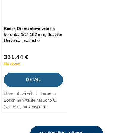
Bosch Diamantová vŕtacia
korunka 1/2" 152 mm, Best for
Universal, nasucho
331,44 €
Na dotaz
DETAIL
Diamantová vŕtacia korunka
Bosch na vŕtanie nasucho G
1/2" Best for Universal.
O