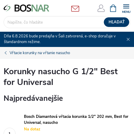
Prejsť
NÁKUPN
KOŠÍK
na
obsah
HĽADAŤ
Dňa 6.8.2026 bude predajňa v Šali zatvorená, e-shop doručuje v
štandardnom režime.
Vŕtacie korunky na vŕtanie nasucho
Korunky nasucho G 1/2" Best
for Universal
Najpredávanejšie
Bosch Diamantová vŕtacia korunka 1/2" 202 mm, Best for
Universal, nasucho
Na dotaz