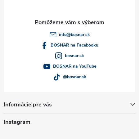
p
ä
t
info
@
bosnar.sk
i
BOSNAR na Facebooku
bosnar.sk
e
BOSNAR na YouTube
@bosnar.sk
Informácie pre vás
Instagram