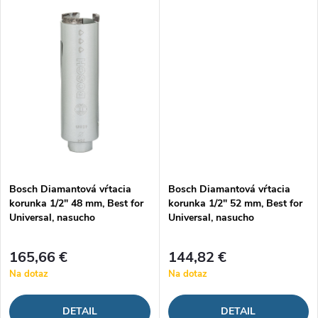
t
o
o
v
v
Bosch Diamantová vŕtacia
Bosch Diamantová vŕtacia
korunka 1/2" 48 mm, Best for
korunka 1/2" 52 mm, Best for
Universal, nasucho
Universal, nasucho
165,66 €
144,82 €
Na dotaz
Na dotaz
DETAIL
DETAIL