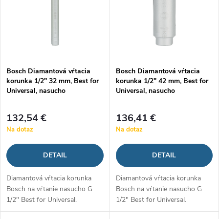
n
i
i
s
e
p
Bosch Diamantová vŕtacia
Bosch Diamantová vŕtacia
p
korunka 1/2" 32 mm, Best for
korunka 1/2" 42 mm, Best for
r
Universal, nasucho
Universal, nasucho
r
o
132,54 €
136,41 €
o
Na dotaz
Na dotaz
d
d
DETAIL
DETAIL
u
u
Diamantová vŕtacia korunka
Diamantová vŕtacia korunka
k
Bosch na vŕtanie nasucho G
Bosch na vŕtanie nasucho G
k
1/2" Best for Universal.
1/2" Best for Universal.
t