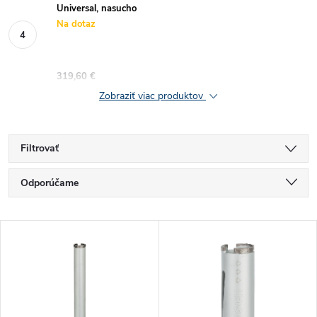
Universal, nasucho
Na dotaz
319,60 €
Zobraziť viac produktov
Filtrovať
R
Odporúčame
a
Najlacnejšie
V
Najdrahšie
d
ý
Najpredávanejšie
e
p
Abecedne