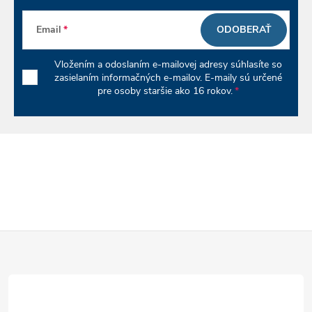
k
Email
ODOBERAŤ
y
Vložením a odoslaním e-mailovej adresy súhlasíte so
v
zasielaním informačných e-mailov. E-maily sú určené
pre osoby staršie ako 16 rokov.
ý
p
i
s
u
Z
á