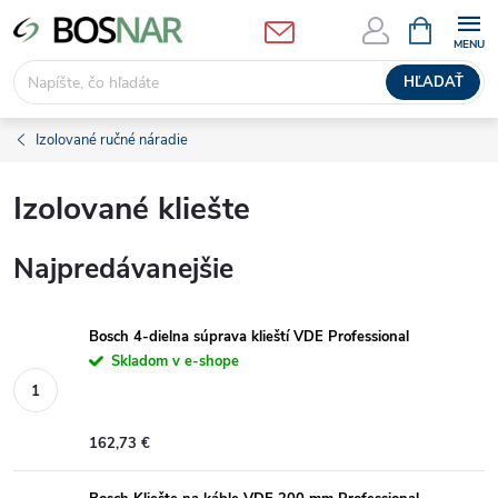
Prejsť
NÁKUPN
KOŠÍK
na
obsah
HĽADAŤ
Izolované ručné náradie
Izolované kliešte
Najpredávanejšie
Bosch 4-dielna súprava klieští VDE Professional
Skladom v e-shope
162,73 €