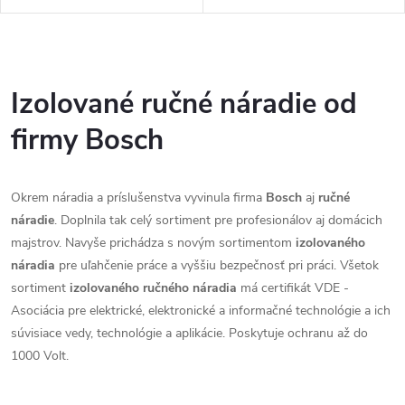
O
v
Izolované ručné náradie od
l
firmy Bosch
á
Okrem náradia a príslušenstva vyvinula firma
Bosch
aj
ručné
d
náradie
. Doplnila tak celý sortiment pre profesionálov aj domácich
a
majstrov. Navyše prichádza s novým sortimentom
izolovaného
náradia
pre uľahčenie práce a vyššiu bezpečnosť pri práci. Všetok
c
sortiment
izolovaného ručného náradia
má certifikát VDE -
i
Asociácia pre elektrické, elektronické a informačné technológie a ich
súvisiace vedy, technológie a aplikácie. Poskytuje ochranu až do
e
1000 Volt.
p