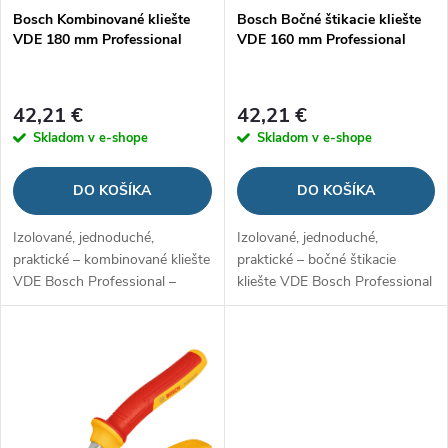
p
Bosch Kombinované kliešte
Bosch Bočné štikacie kliešte
p
VDE 180 mm Professional
VDE 160 mm Professional
r
r
o
42,21 €
42,21 €
o
Skladom v e-shope
Skladom v e-shope
d
d
DO KOŠÍKA
DO KOŠÍKA
u
u
Izolované, jednoduché,
Izolované, jednoduché,
k
praktické – kombinované kliešte
praktické – bočné štikacie
k
VDE Bosch Professional –
kliešte VDE Bosch Professional
t
180 mm
– 160 mm
t
o
o
v
v