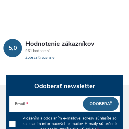
r
v
k
y
Hodnotenie zákazníkov
5,0
v
961 hodnotení
Zobraziť recenzie
ý
p
Odoberať newsletter
i
s
Email
ODOBERAŤ
u
Vložením a odoslaním e-mailovej adresy súhlasíte so
zasielaním informačných e-mailov. E-maily sú určené